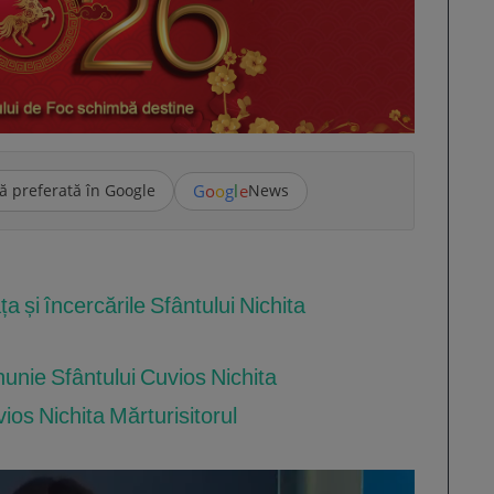
G
o
o
g
l
e
ă preferată în Google
News
ța și încercările Sfântului Nichita
inunie Sfântului Cuvios Nichita
os Nichita Mărturisitorul