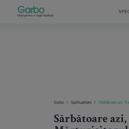
SPEC
Ghid pentru o viață împlinită
Garbo
Spiritualitate
Sărbătoare azi, 3 a
Sărbătoare azi,