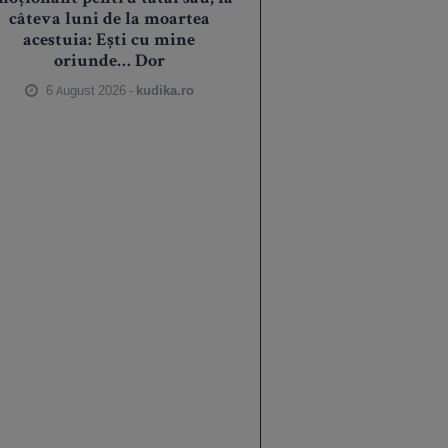
câteva luni de la moartea
acestuia: Ești cu mine
oriunde… Dor
6 August 2026 -
kudika.ro