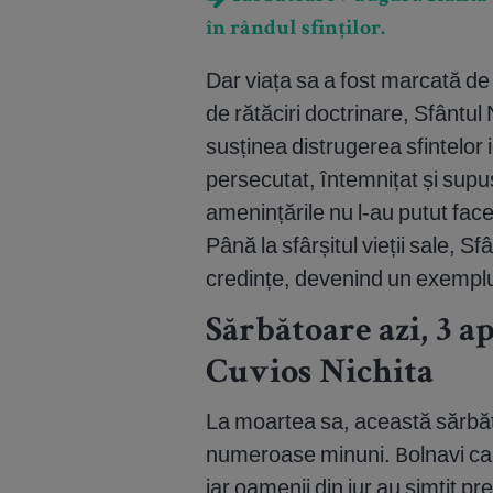
în rândul sfinților.
Dar viața sa a fost marcată de 
de rătăciri doctrinare, Sfântul
susținea distrugerea sfintelor 
persecutat, întemnițat și supus 
amenințările nu l-au putut fac
Până la sfârșitul vieții sale, S
credințe, devenind un exempl
Sărbătoare azi, 3 a
Cuvios Nichita
La moartea sa, această sărbăto
numeroase minuni. Bolnavi care
iar oamenii din jur au simțit pr