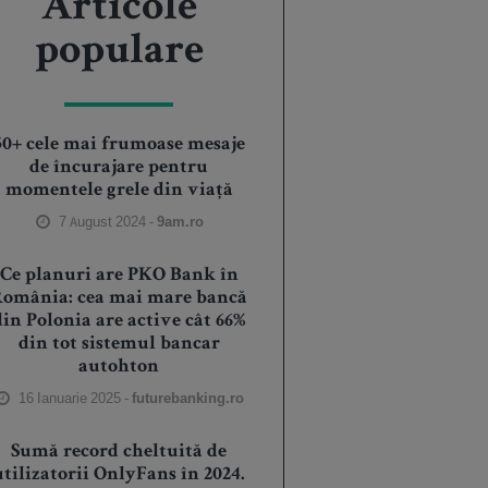
Articole
populare
50+ cele mai frumoase mesaje
de încurajare pentru
momentele grele din viață
7 August 2024 -
9am.ro
Ce planuri are PKO Bank în
România: cea mai mare bancă
din Polonia are active cât 66%
din tot sistemul bancar
autohton
16 Ianuarie 2025 -
futurebanking.ro
Sumă record cheltuită de
utilizatorii OnlyFans în 2024.