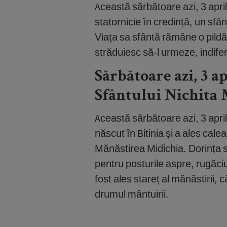
Această sărbătoare azi, 3 apri
statornicie în credință, un sfân
Viața sa sfântă rămâne o pildă 
străduiesc să-l urmeze, indife
Sărbătoare azi, 3 ap
Sfântului Nichita 
Această sărbătoare azi, 3 april
născut în Bitinia și a ales ca
Mănăstirea Midichia. Dorința sa
pentru posturile aspre, rugăc
fost ales stareț al mănăstirii, 
drumul mântuirii.