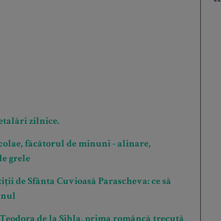
talări zilnice.
olae, făcătorul de minuni - alinare,
le grele
tiții de Sfânta Cuvioasă Parascheva: ce să
anul
 Teodora de la Sihla, prima româncă trecută