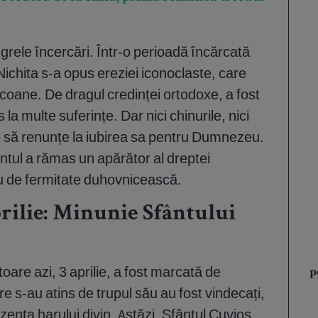
grele încercări. Într-o perioadă încărcată
 Nichita s-a opus ereziei iconoclaste, care
icoane. De dragul credinței ortodoxe, a fost
la multe suferințe. Dar nici chinurile, nici
e să renunțe la iubirea sa pentru Dumnezeu.
fântul a rămas un apărător al dreptei
u de fermitate duhovnicească.
prilie: Minunie Sfântului
are azi, 3 aprilie, a fost marcată de
p
 s-au atins de trupul său au fost vindecați,
ezența harului divin. Astăzi, Sfântul Cuvios