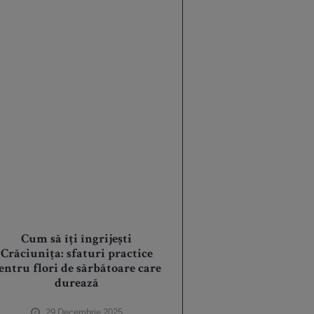
Cum să îți îngrijești
Crăciunița: sfaturi practice
entru flori de sărbătoare care
durează
29 Decembrie 2025