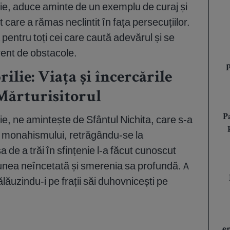
lie, aduce aminte de un exemplu de curaj și
t care a rămas neclintit în fața persecuțiilor.
pentru toți cei care caută adevărul și se
rent de obstacole.
rilie: Viața și încercările
Mărturisitorul
P
ie, ne amintește de Sfântul Nichita, care s-a
lea monahismului, retrăgându-se la
 de a trăi în sfințenie l-a făcut cunoscut
iunea neîncetată și smerenia sa profundă. A
călăuzindu-i pe frații săi duhovnicești pe
e