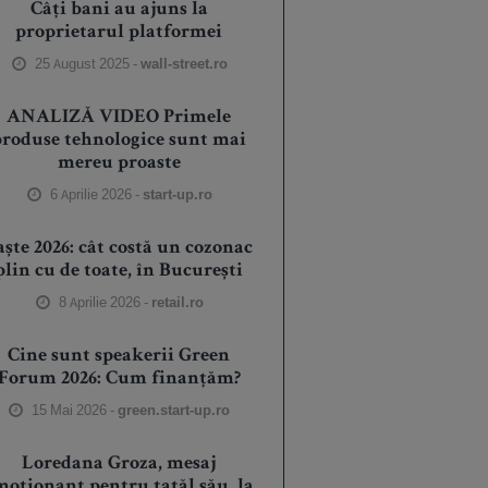
Câți bani au ajuns la
proprietarul platformei
25 August 2025 -
wall-street.ro
ANALIZĂ VIDEO Primele
produse tehnologice sunt mai
mereu proaste
6 Aprilie 2026 -
start-up.ro
aște 2026: cât costă un cozonac
plin cu de toate, în București
8 Aprilie 2026 -
retail.ro
Cine sunt speakerii Green
Forum 2026: Cum finanțăm?
15 Mai 2026 -
green.start-up.ro
Loredana Groza, mesaj
moționant pentru tatăl său, la