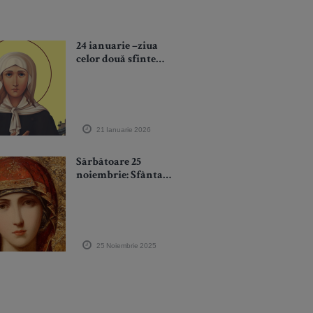
24 ianuarie –ziua
celor două sfinte
Xenia: Xenia din
Sankt Petersburg
(nebună întru
Hristos) și sfânta
Xenia din Roma
21 Ianuarie 2026
(Străina)
Sărbătoare 25
noiembrie: Sfânta
Ecaterina, Mireasa lui
Hristos și
protectoarea femeilor
singure
25 Noiembrie 2025