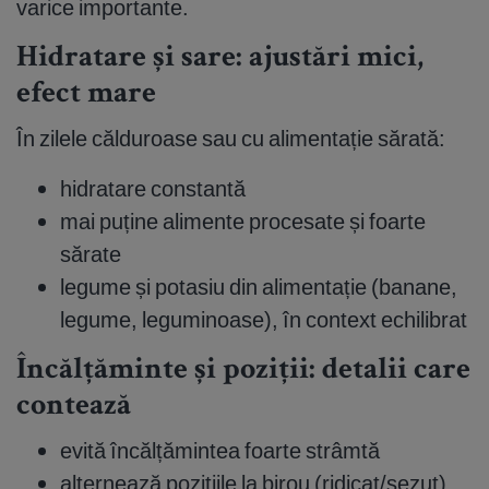
varice importante.
Hidratare și sare: ajustări mici,
efect mare
În zilele călduroase sau cu alimentație sărată:
hidratare constantă
mai puține alimente procesate și foarte
sărate
legume și potasiu din alimentație (banane,
legume, leguminoase), în context echilibrat
Încălțăminte și poziții: detalii care
contează
evită încălțămintea foarte strâmtă
alternează pozițiile la birou (ridicat/șezut)