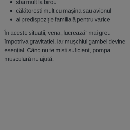
stai mult la birou
călătorești mult cu mașina sau avionul
ai predispoziție familială pentru varice
În aceste situații, vena „lucrează” mai greu
împotriva gravitației, iar mușchiul gambei devine
esențial. Când nu te miști suficient, pompa
musculară nu ajută.