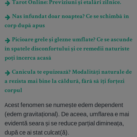
Tarot Online: Previziuni și etalări zilnice.
Nas înfundat doar noaptea? Ce se schimbă în
corp după apus
Picioare grele și glezne umflate? Ce se ascunde
în spatele disconfortului și ce remedii naturiste
poți încerca acasă
Canicula te epuizează? Modalități naturale de
a rezista mai bine la căldură, fără să îți forțezi
corpul
Acest fenomen se numește edem dependent
(edem gravitațional). De aceea, umflarea e mai
evidentă seara și se reduce parțial dimineața,
după ce ai stat culcat(ă).