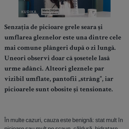
Senzația de
picioare grele seara
și
umflarea gleznelor
este una dintre cele
mai comune plângeri după o zi lungă.
Uneori observi doar că șosetele lasă
urme adânci. Alteori gleznele par
vizibil umflate, pantofii „strâng”, iar
picioarele sunt obosite și tensionate.
În multe cazuri, cauza este benignă: stat mult în
picioare sau mult pe scaun, căldură, hidratare