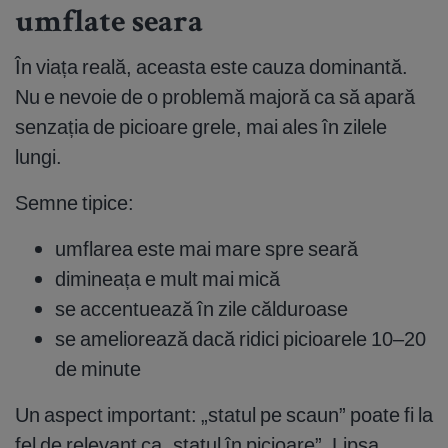
umflate seara
În viața reală, aceasta este cauza dominantă.
Nu e nevoie de o problemă majoră ca să apară
senzația de picioare grele, mai ales în zilele
lungi.
Semne tipice:
umflarea este mai mare spre seară
dimineața e mult mai mică
se accentuează în zile călduroase
se ameliorează dacă ridici picioarele 10–20
de minute
Un aspect important: „statul pe scaun” poate fi la
fel de relevant ca „statul în picioare”. Lipsa