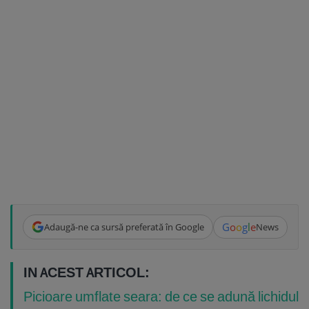
G
o
o
g
l
e
Adaugă-ne ca sursă preferată în Google
News
IN ACEST ARTICOL:
Picioare umflate seara: de ce se adună lichidul