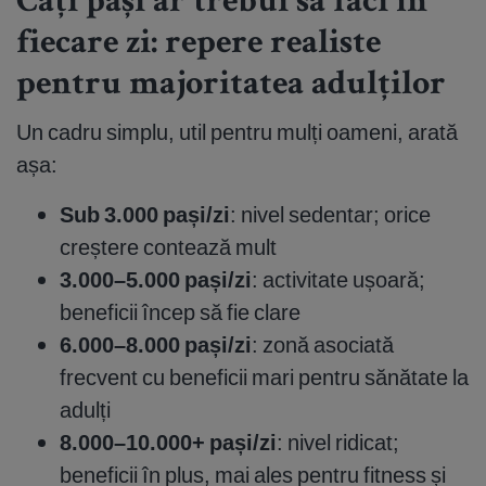
Câți pași ar trebui să faci în
fiecare zi: repere realiste
pentru majoritatea adulților
Un cadru simplu, util pentru mulți oameni, arată
așa:
Sub 3.000 pași/zi
: nivel sedentar; orice
creștere contează mult
3.000–5.000 pași/zi
: activitate ușoară;
beneficii încep să fie clare
6.000–8.000 pași/zi
: zonă asociată
frecvent cu beneficii mari pentru sănătate la
adulți
8.000–10.000+ pași/zi
: nivel ridicat;
beneficii în plus, mai ales pentru fitness și