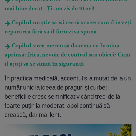
Copilul nu ascultă: 7 fraze care funcționează
mai bine decât - Ți-am zis de 10 ori!
Copilul nu știe să își ceară scuze: cum îl înveți
repararea fără să îl forțezi să spună
Copilul vrea mereu să doarmă cu lumina
aprinsă: frică, nevoie de control sau obicei? Cum
îl ajuți să se simtă în siguranță
În practica medicală, accentul s-a mutat de la un
număr unic la ideea de praguri și curbe:
beneficiile cresc semnificativ când treci de la
foarte puțin la moderat, apoi continuă să
crească, dar mai lent.