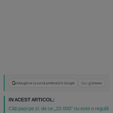
G
o
o
g
l
e
Adaugă-ne ca sursă preferată în Google
News
IN ACEST ARTICOL:
Câți pași pe zi: de ce „10.000” nu este o regulă