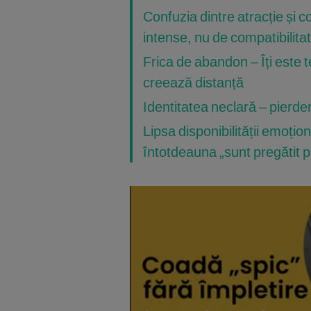
Confuzia dintre atracție și c
intense, nu de compatibilita
Frica de abandon – Îți este t
creează distanță
Identitatea neclară – pierder
Lipsa disponibilității emoțio
întotdeauna „sunt pregătit 