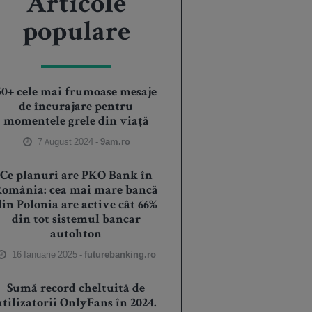
Articole
populare
50+ cele mai frumoase mesaje
de încurajare pentru
momentele grele din viață
7 August 2024 -
9am.ro
Ce planuri are PKO Bank în
România: cea mai mare bancă
din Polonia are active cât 66%
din tot sistemul bancar
autohton
16 Ianuarie 2025 -
futurebanking.ro
Sumă record cheltuită de
utilizatorii OnlyFans în 2024.