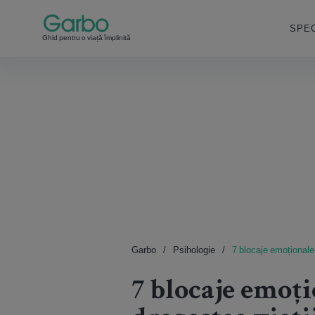
SPEC
Ghid pentru o viață împlinită
Garbo
Psihologie
7 blocaje emoționale 
7 blocaje emoți