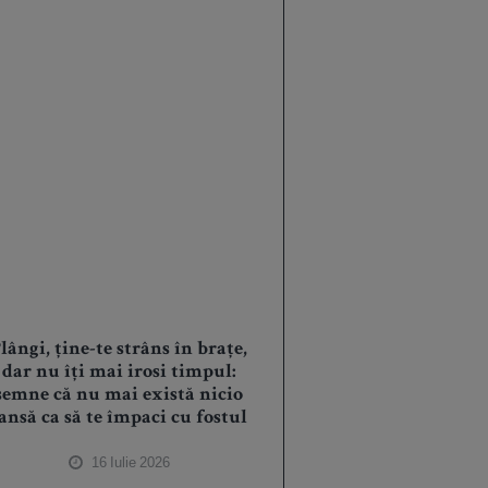
lângi, ține-te strâns în brațe,
dar nu îți mai irosi timpul:
semne că nu mai există nicio
ansă ca să te împaci cu fostul
16 Iulie 2026