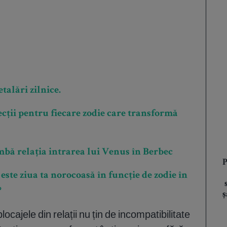
talări zilnice.
ecții pentru fiecare zodie care transformă
mbă relația intrarea lui Venus în Berbec
P
te ziua ta norocoasă în funcție de zodie în
?
ș
locajele din relații nu țin de incompatibilitate