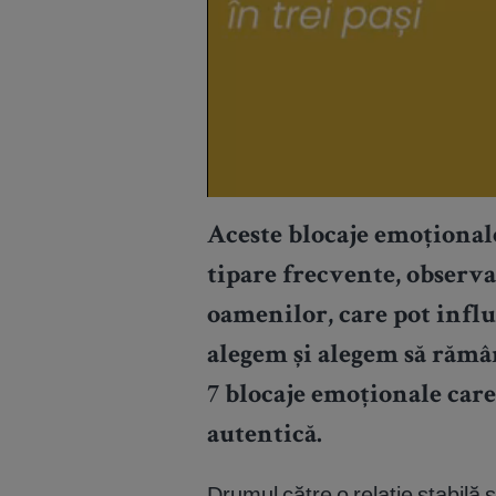
Aceste blocaje emoțional
tipare frecvente, observ
oamenilor, care pot influ
alegem și alegem să rămân
7 blocaje emoționale care 
autentică.
Drumul către o relație stabilă 