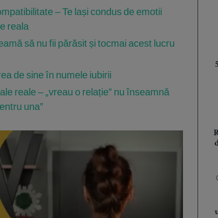
ompatibilitate – Te lași condus de emotii
te reala
eamă să nu fii părăsit și tocmai acest lucru
ea de sine în numele iubirii
nale reale – „vreau o relație” nu înseamnă
pentru una”