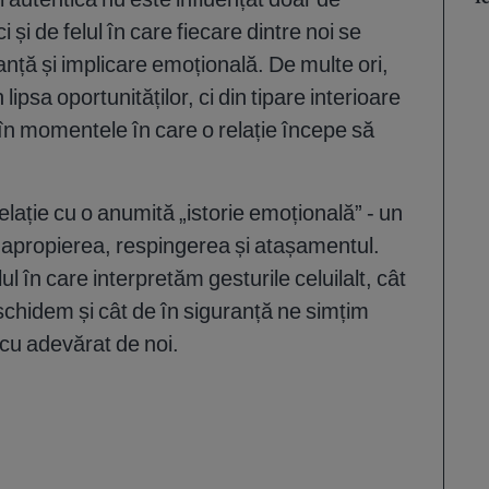
i și de felul în care fiecare dintre noi se
anță și implicare emoțională. De multe ori,
n lipsa oportunităților, ci din tipare interioare
 în momentele în care o relație începe să
elație cu o anumită „istorie emoțională” - un
 apropierea, respingerea și atașamentul.
ul în care interpretăm gesturile celuilalt, cât
chidem și cât de în siguranță ne simțim
cu adevărat de noi.