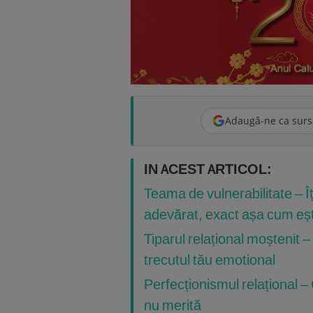
Adaugă-ne ca surs
IN ACEST ARTICOL:
Teama de vulnerabilitate – Îți
adevărat, exact așa cum eșt
Tiparul relațional moștenit 
trecutul tău emotional
Perfecționismul relațional – 
nu merită