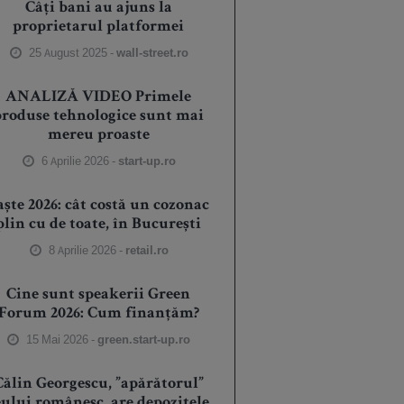
Câți bani au ajuns la
proprietarul platformei
25 August 2025 -
wall-street.ro
ANALIZĂ VIDEO Primele
produse tehnologice sunt mai
mereu proaste
6 Aprilie 2026 -
start-up.ro
aște 2026: cât costă un cozonac
plin cu de toate, în București
8 Aprilie 2026 -
retail.ro
Cine sunt speakerii Green
Forum 2026: Cum finanțăm?
15 Mai 2026 -
green.start-up.ro
Călin Georgescu, ”apărătorul”
eului românesc, are depozitele