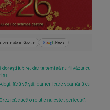
G
o
o
g
l
e
ă preferată în Google
News
 dorești iubire, dar te temi să nu fii văzut cu
i tu
– Alegi, fără să știi, oameni care seamănă cu
Crezi că dacă o relatie nu este „perfecta”,