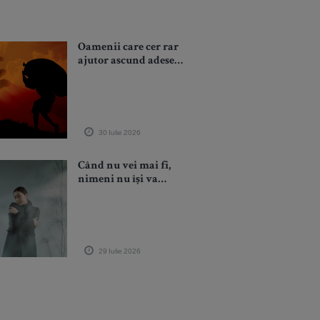
Oamenii care cer rar
ajutor ascund adesea
cele mai mari poveri
30 Iulie 2026
Când nu vei mai fi,
nimeni nu își va
aminti câți bani ai
avut sau ce funcție ai
ocupat. Dar își vor
aminti ce fel de om ai
fost
29 Iulie 2026