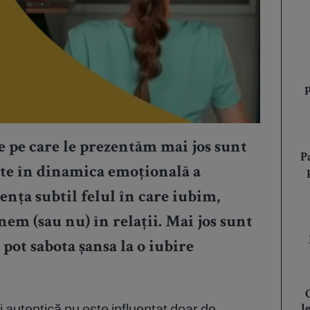
e pe care le prezentăm mai jos sunt
P
ate în dinamica emoțională a
ența subtil felul în care iubim,
em (sau nu) în relații. Mai jos sunt
pot sabota șansa la o iubire
și autentică nu este influențat doar de
l