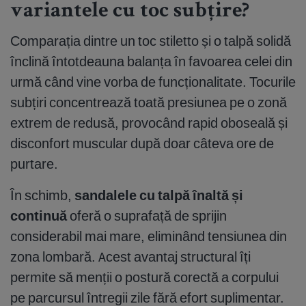
variantele cu toc subțire?
Comparația dintre un toc stiletto și o talpă solidă
înclină întotdeauna balanța în favoarea celei din
urmă când vine vorba de funcționalitate. Tocurile
subțiri concentrează toată presiunea pe o zonă
extrem de redusă, provocând rapid oboseală și
disconfort muscular după doar câteva ore de
purtare.
În schimb,
sandalele cu talpă înaltă și
continuă
oferă o suprafață de sprijin
considerabil mai mare, eliminând tensiunea din
zona lombară. Acest avantaj structural îți
permite să menții o postură corectă a corpului
pe parcursul întregii zile fără efort suplimentar.