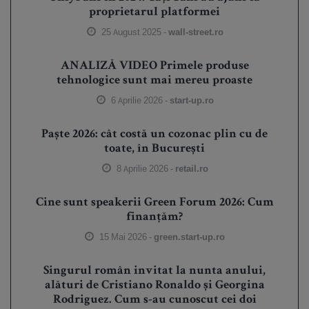
proprietarul platformei
25 August 2025 -
wall-street.ro
ANALIZĂ VIDEO Primele produse
tehnologice sunt mai mereu proaste
6 Aprilie 2026 -
start-up.ro
Paște 2026: cât costă un cozonac plin cu de
toate, în București
8 Aprilie 2026 -
retail.ro
Cine sunt speakerii Green Forum 2026: Cum
finanțăm?
15 Mai 2026 -
green.start-up.ro
Singurul român invitat la nunta anului,
alături de Cristiano Ronaldo și Georgina
Rodriguez. Cum s-au cunoscut cei doi