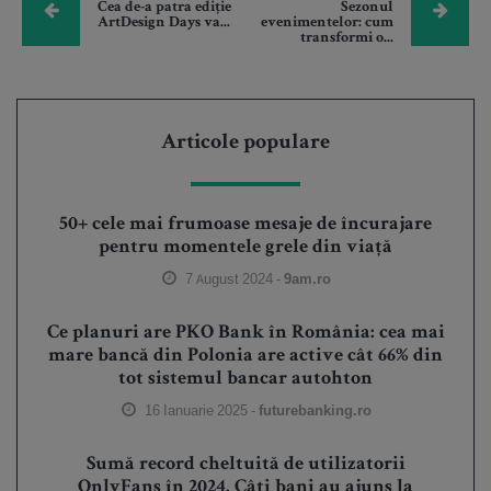
Cea de-a patra ediție
Sezonul
ArtDesign Days va...
evenimentelor: cum
transformi o...
Articole populare
50+ cele mai frumoase mesaje de încurajare
pentru momentele grele din viață
7 August 2024 -
9am.ro
Ce planuri are PKO Bank în România: cea mai
mare bancă din Polonia are active cât 66% din
tot sistemul bancar autohton
16 Ianuarie 2025 -
futurebanking.ro
Sumă record cheltuită de utilizatorii
OnlyFans în 2024. Câți bani au ajuns la