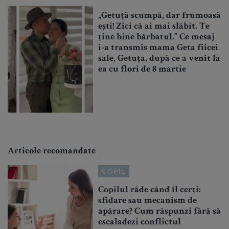
„Getuță scumpă, dar frumoasă
ești! Zici că ai mai slăbit. Te
ține bine bărbatul.” Ce mesaj
i-a transmis mama Geta fiicei
sale, Getuța, după ce a venit la
ea cu flori de 8 martie
Articole recomandate
COPIL
Copilul râde când îl cerți:
sfidare sau mecanism de
apărare? Cum răspunzi fără să
escaladezi conflictul