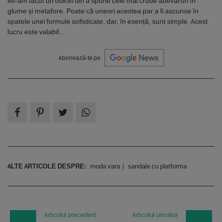
Mi-am făcut un obicei din a spune cele mai crude adevăruri în
glume și metafore. Poate că uneori acestea par a fi ascunse în
spatele unei formule sofisticate, dar, în esență, sunt simple. Acest
lucru este valabil...
Abonează-te pe
ALTE ARTICOLE DESPRE:
moda vara
sandale cu platforma
Articolul precedent
Articolul urmator