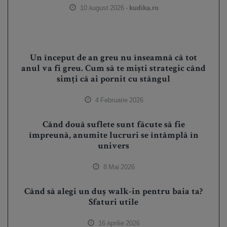
10 August 2026 -
kudika.ro
Un început de an greu nu înseamnă că tot
anul va fi greu. Cum să te miști strategic când
simți că ai pornit cu stângul
4 Februarie 2026
Când două suflete sunt făcute să fie
împreună, anumite lucruri se întâmplă în
univers
8 Mai 2026
Când să alegi un duș walk-in pentru baia ta?
Sfaturi utile
16 Aprilie 2026