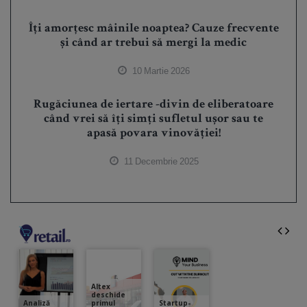
Îți amorțesc mâinile noaptea? Cauze frecvente
și când ar trebui să mergi la medic
10 Martie 2026
Rugăciunea de iertare -divin de eliberatoare
când vrei să îți simți sufletul ușor sau te
apasă povara vinovăției!
11 Decembrie 2025