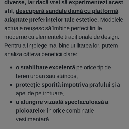
diverse, iar dacă vrei să experimentezi acest
stil,
descoperă sandale damă cu platformă
adaptate preferințelor tale estetice
. Modelele
actuale reușesc să îmbine perfect liniile
moderne cu elementele tradiționale de design.
Pentru a înțelege mai bine utilitatea lor, putem
analiza câteva beneficii clare:
o stabilitate excelentă
pe orice tip de
teren urban sau stâncos,
protecție sporită împotriva prafului
și a
apei de pe trotuare,
o alungire vizuală spectaculoasă a
picioarelor
în orice combinație
vestimentară.