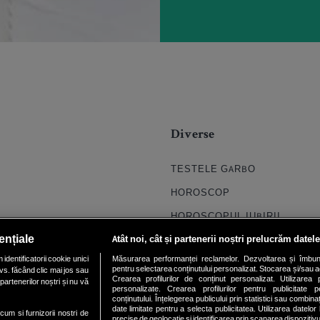
Diverse
TESTELE GARBO
HOROSCOP
HOROSCOPUL IUBIRII
ențiale
Atât noi, cât și partenerii noștri prelucrăm datele
FORUMURI
dentificatorii cookie unici
Măsurarea performanței reclamelor. Dezvoltarea și îmbunătăți
TRATAMENTE NATURISTE
pentru selectarea conținutului personalizat. Stocarea și/sau ac
vs. făcând clic mai jos sau
Crearea profilurilor de conținut personalizat. Utilizarea pr
partenerilor noștri și nu vă
DICTIONARE NUME
personalizate. Crearea profilurilor pentru publicitate 
conținutului. Înțelegerea publicului prin statistici sau combinaț
date limitate pentru a selecta publicitatea. Utilizarea datelor
ecum si furnizorii nostri de
precise de geolocație și identificarea prin scanarea dispozitivu