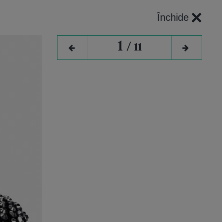
×
Închide
1
/ 11
l: Care
să în