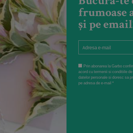
Bucură-te 
competiție
frumoase a
și pe email
Prin abonarea la Garbo confir
acord cu termenii si conditiile de
datelor personale si doresc sa p
pe adresa de e-mail *