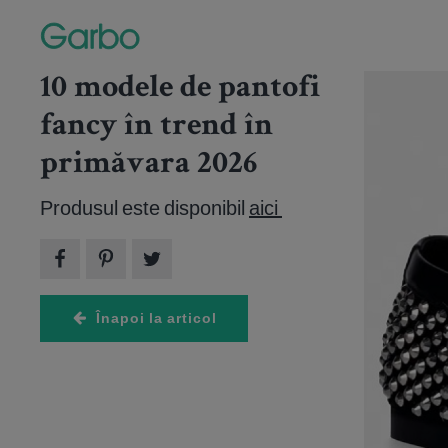
10 modele de pantofi
Arti
fancy în trend în
primăvara 2026
4 imagini
Produsul este disponibil
aici
Înapoi la articol
HOROSC
Marte î
septemb