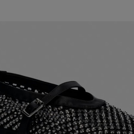
cole recomandate
12 imagini
OP
HOROSCOP
n Rac până pe 28
Horoscop săptămâna
rie. Șapte
este ziua ta norocoa