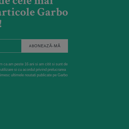
de cele mai
rticole Garbo
!
ABONEAZĂ-MĂ
m ca am peste 16 ani si am citit si sunt de
 utilizare si cu acordul privind prelucrarea
rimesc ultimele noutati publicate pe Garbo