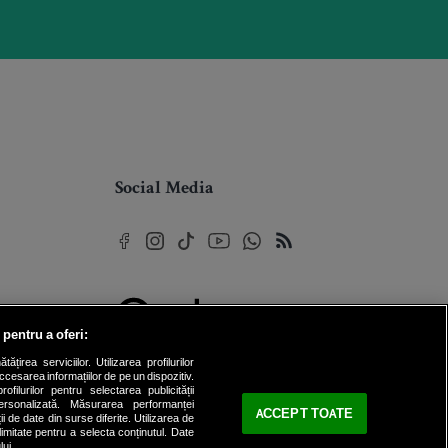
Social Media
 pentru a oferi:
© 2026 Internet Corp SRL
rea serviciilor. Utilizarea profilurilor
Toate drepturile rezervate
cesarea informațiilor de pe un dispozitiv.
ofilurilor pentru selectarea publicității
personalizată. Măsurarea performanței
ACCEPT TOATE
ii de date din surse diferite. Utilizarea de
 limitate pentru a selecta conținutul. Date
lui.