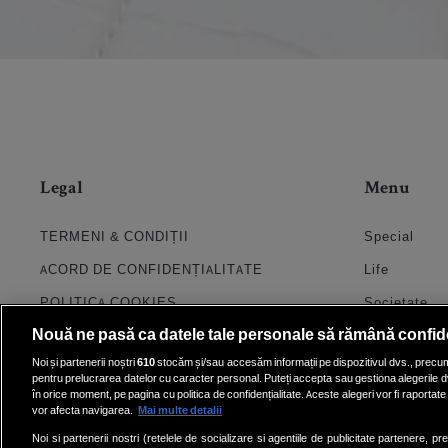
Legal
Menu
TERMENI & CONDIȚII
Special
ACORD DE CONFIDENȚIALITATE
Life
POLITICA COOKIES
Societate
Nouă ne pasă ca datele tale personale să rămână confid
PRELUCRAREA DATELOR
Stil
Noi și partenerii noștri
610
stocăm și/sau accesăm informații pe dispozitivul dvs., precum i
CONTACT
Horoscop
pentru prelucrarea datelor cu caracter personal. Puteți accepta sau gestiona alegerile d
în orice moment, pe pagina cu politica de confidențialitate. Aceste alegeri vor fi raportate 
SETĂRI COOKIE
Quiz
vor afecta navigarea.
Mai multe detalii
Echipa
Noi si partenerii nostri (retelele de socializare si agentiile de publicitate partenere, pr