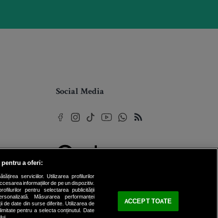
Social Media
 pentru a oferi:
© 2026 Internet Corp SRL
rea serviciilor. Utilizarea profilurilor
Toate drepturile rezervate
cesarea informațiilor de pe un dispozitiv.
ofilurilor pentru selectarea publicității
personalizată. Măsurarea performanței
ACCEPT TOATE
ii de date din surse diferite. Utilizarea de
 limitate pentru a selecta conținutul. Date
lui.