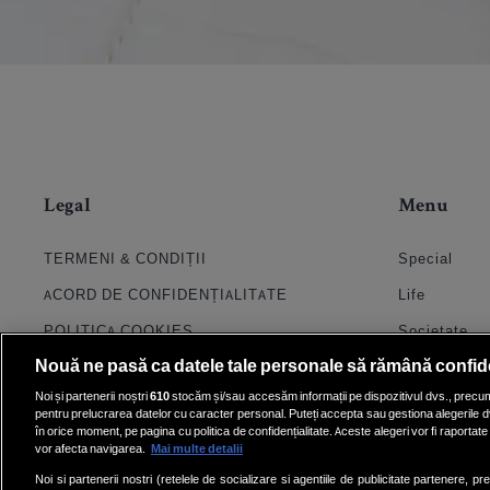
Legal
Menu
TERMENI & CONDIȚII
Special
ACORD DE CONFIDENȚIALITATE
Life
POLITICA COOKIES
Societate
Nouă ne pasă ca datele tale personale să rămână confid
PRELUCRAREA DATELOR
Stil
Noi și partenerii noștri
610
stocăm și/sau accesăm informații pe dispozitivul dvs., precum i
CONTACT
Horoscop
pentru prelucrarea datelor cu caracter personal. Puteți accepta sau gestiona alegerile d
în orice moment, pe pagina cu politica de confidențialitate. Aceste alegeri vor fi raportate 
SETĂRI COOKIE
Quiz
vor afecta navigarea.
Mai multe detalii
Echipa
Noi si partenerii nostri (retelele de socializare si agentiile de publicitate partenere, pr