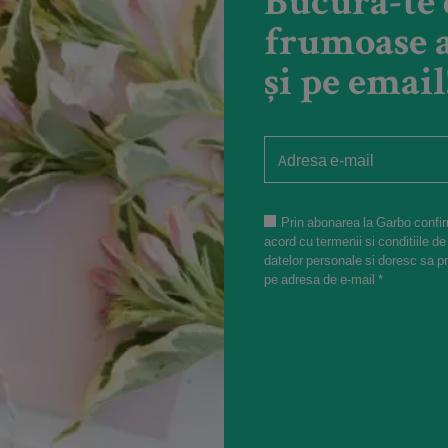
Bucură-te 
frumoase a
și pe email
Prin abonarea la Garbo confir
acord cu termenii si conditiile de
datelor personale si doresc sa p
pe adresa de e-mail *