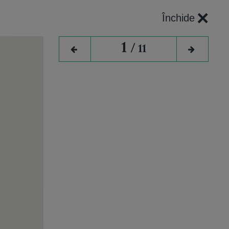
×
Închide
1
/ 11
e două
rgoliul