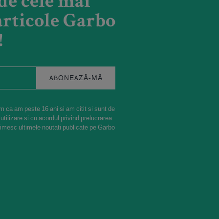
de cele mai
rticole Garbo
!
ABONEAZĂ-MĂ
m ca am peste 16 ani si am citit si sunt de
 utilizare si cu acordul privind prelucrarea
rimesc ultimele noutati publicate pe Garbo