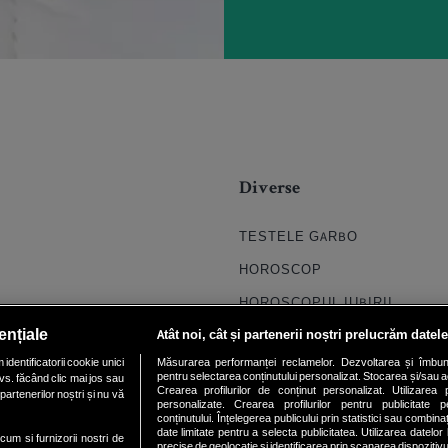
Diverse
TESTELE GARBO
HOROSCOP
HOROSCOPUL IUBIRII
ențiale
Atât noi, cât și partenerii noștri prelucrăm datele
FORUMURI
dentificatorii cookie unici
Măsurarea performanței reclamelor. Dezvoltarea și îmbunătăți
TRATAMENTE NATURISTE
pentru selectarea conținutului personalizat. Stocarea și/sau ac
vs. făcând clic mai jos sau
Crearea profilurilor de conținut personalizat. Utilizarea pr
partenerilor noștri și nu vă
DICTIONARE NUME
personalizate. Crearea profilurilor pentru publicitate 
conținutului. Înțelegerea publicului prin statistici sau combinaț
date limitate pentru a selecta publicitatea. Utilizarea datelor
ecum si furnizorii nostri de
precise de geolocație și identificarea prin scanarea dispozitivu