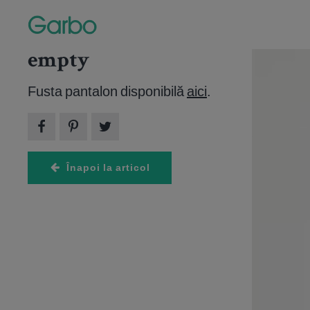
empty
Arti
Fusta pantalon disponibilă
aici
.
12 imagini
Înapoi la articol
HOROSC
Horosco
este ziu