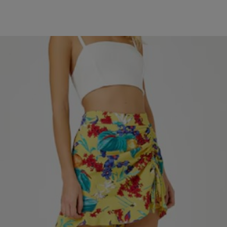
cole recomandate
4 imagini
OP
HOROSCOP
p săptămânal: Care
Mercur în Leu aduc
a ta norocoasă în
săptămâni în care o