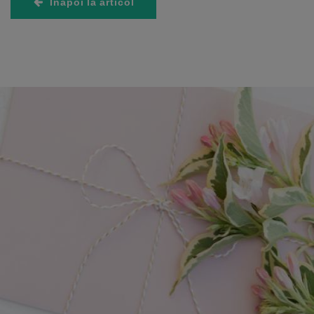
Înapoi la articol
HOROSCOP
Horoscop Berbec 2027: Renunți la tot ce e șubred și
descoperi că marile victorii se obțin prin
perseverență
31 Iulie 2026