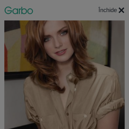
×
Închide
Articole recomandate
4 imagini
HOROSCOP
Marte în Rac până pe 28 septembrie. Șapte săptămâni
în care emoțiile devin combustibil pentru ambiție.
Luptăm pentru ce iubim