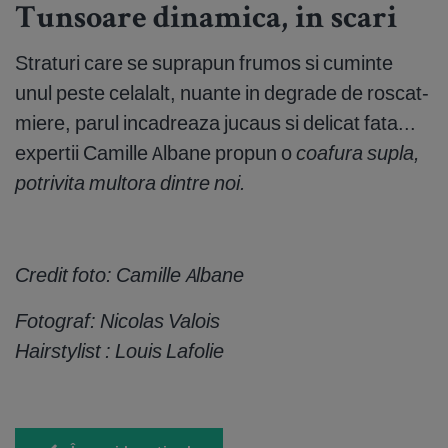
Tunsoare dinamica, in scari
Straturi care se suprapun frumos si cuminte
unul peste celalalt, nuante in degrade de roscat-
miere, parul incadreaza jucaus si delicat fata...
expertii Camille Albane propun o
coafura supla,
potrivita multora dintre noi.
HOROSCOP
Mercur în Leu aduce două săptămâni în care
orgoliul cântărește mai mult decât faptele! Orice
dezacord devine competiție
Credit foto: Camille Albane
4 August 2026
Fotograf: Nicolas Valois
6 imagini
Hairstylist : Louis Lafolie