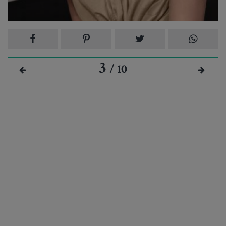
7 August 2026
12 imagini
3
/ 10
HOROSCOP
Horoscop săptămânal: Care este ziua ta norocoasă în
funcție de zodie în săptămâna 10-16 august 2026?
6 August 2026
4 imagini