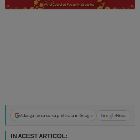
G
o
o
g
l
e
Adaugă-ne ca sursă preferată în Google
News
IN ACEST ARTICOL: