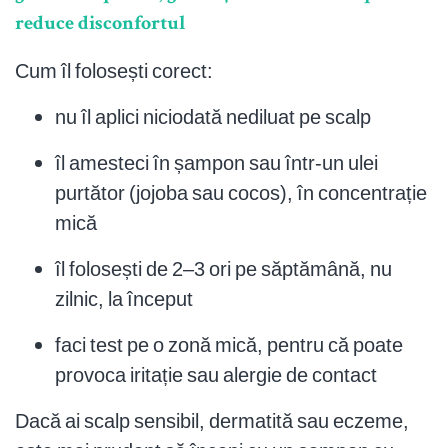
reduce disconfortul
Cum îl folosești corect:
nu îl aplici niciodată nediluat pe scalp
îl amesteci în șampon sau într-un ulei
purtător (jojoba sau cocos), în concentrație
mică
îl folosești de 2–3 ori pe săptămână, nu
zilnic, la început
faci test pe o zonă mică, pentru că poate
provoca iritație sau alergie de contact
Dacă ai scalp sensibil, dermatită sau eczeme,