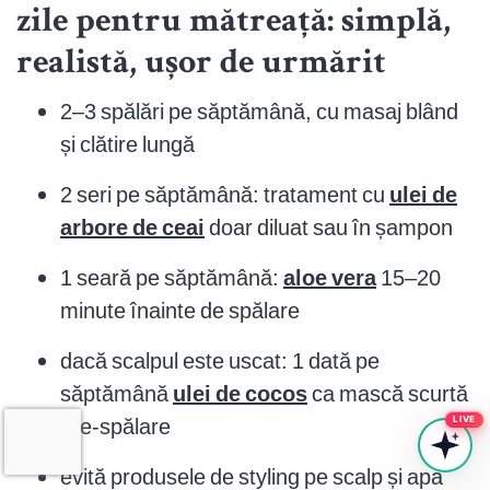
zile pentru mătreață: simplă,
realistă, ușor de urmărit
2–3 spălări pe săptămână, cu masaj blând
și clătire lungă
2 seri pe săptămână: tratament cu
ulei de
arbore de ceai
doar diluat sau în șampon
1 seară pe săptămână:
aloe vera
15–20
minute înainte de spălare
dacă scalpul este uscat: 1 dată pe
săptămână
ulei de cocos
ca mască scurtă
pre-spălare
LIVE
evită produsele de styling pe scalp și apa