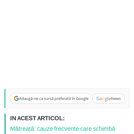
G
o
o
g
l
e
Adaugă-ne ca sursă preferată în Google
News
IN ACEST ARTICOL:
Mătreață: cauze frecvente care schimbă