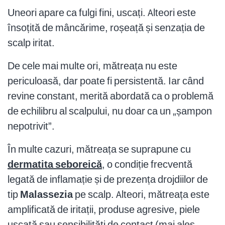
Uneori apare ca fulgi fini, uscați. Alteori este
însoțită de mâncărime, roșeață și senzația de
scalp iritat.
De cele mai multe ori, mătreața nu este
periculoasă, dar poate fi persistentă. Iar când
revine constant, merită abordată ca o problemă
de echilibru al scalpului, nu doar ca un „șampon
nepotrivit”.
În multe cazuri, mătreața se suprapune cu
dermatita seboreică
, o condiție frecventă
legată de inflamație și de prezența drojdiilor de
tip
Malassezia
pe scalp. Alteori, mătreața este
amplificată de iritații, produse agresive, piele
uscată sau sensibilități de contact (mai ales