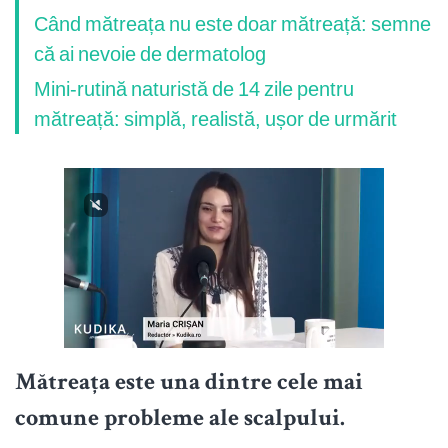
Când mătreața nu este doar mătreață: semne
că ai nevoie de dermatolog
Mini-rutină naturistă de 14 zile pentru
mătreață: simplă, realistă, ușor de urmărit
Mătreața este una dintre cele mai
comune probleme ale scalpului.