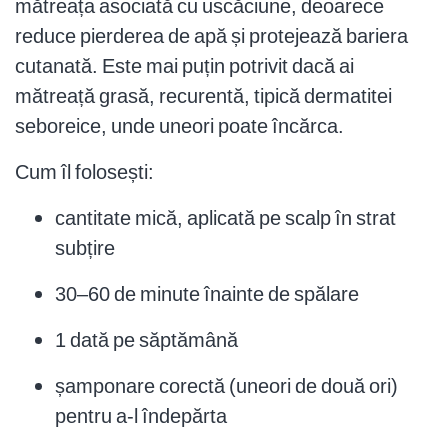
mătreața asociată cu uscăciune, deoarece
reduce pierderea de apă și protejează bariera
cutanată. Este mai puțin potrivit dacă ai
mătreață grasă, recurentă, tipică dermatitei
seboreice, unde uneori poate încărca.
Cum îl folosești:
cantitate mică, aplicată pe scalp în strat
subțire
30–60 de minute înainte de spălare
1 dată pe săptămână
șamponare corectă (uneori de două ori)
pentru a-l îndepărta