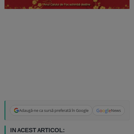
G
o
o
g
l
e
Adaugă-ne ca sursă preferată în Google
News
IN ACEST ARTICOL: