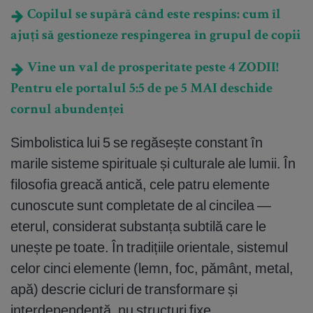
Copilul se supără când este respins: cum îl
ajuți să gestioneze respingerea în grupul de copii
Vine un val de prosperitate peste 4 ZODII!
Pentru ele portalul 5:5 de pe 5 MAI deschide
cornul abundenței
Simbolistica lui 5 se regăsește constant în
marile sisteme spirituale și culturale ale lumii. În
filosofia greacă antică, cele patru elemente
cunoscute sunt completate de al cincilea —
eterul, considerat substanța subtilă care le
unește pe toate. În tradițiile orientale, sistemul
celor cinci elemente (lemn, foc, pământ, metal,
apă) descrie cicluri de transformare și
interdependență, nu structuri fixe.