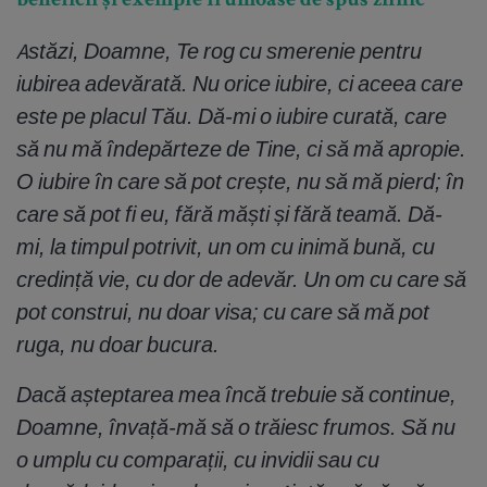
beneficii și exemple frumoase de spus zilnic
Astăzi, Doamne, Te rog cu smerenie pentru
iubirea adevărată. Nu orice iubire, ci aceea care
este pe placul Tău. Dă-mi o iubire curată, care
să nu mă îndepărteze de Tine, ci să mă apropie.
O iubire în care să pot crește, nu să mă pierd; în
care să pot fi eu, fără măști și fără teamă. Dă-
mi, la timpul potrivit, un om cu inimă bună, cu
credință vie, cu dor de adevăr. Un om cu care să
pot construi, nu doar visa; cu care să mă pot
ruga, nu doar bucura.
Dacă așteptarea mea încă trebuie să continue,
Doamne, învață-mă să o trăiesc frumos. Să nu
o umplu cu comparații, cu invidii sau cu