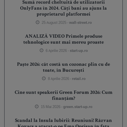
Sumă record cheltuită de utilizatorii
OnlyFans în 2024. Câți bani au ajuns la
proprietarul platformei
25 August 2025 -
wall-street.ro
ANALIZĂ VIDEO Primele produse
tehnologice sunt mai mereu proaste
6 Aprilie 2026 -
start-up.ro
Paște 2026: cât costă un cozonac plin cu de
toate, în București
8 Aprilie 2026 -
retail.ro
Cine sunt speakerii Green Forum 2026: Cum
finanțăm?
15 Mai 2026 -
green.start-up.ro
Scandal la Insula Iubirii: Reuniuni! Răzvan
Kovacs a atacat-o pe Ema Oprișan în fața