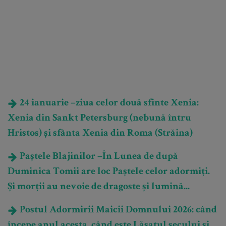
24 ianuarie –ziua celor două sfinte Xenia:
Xenia din Sankt Petersburg (nebună întru
Hristos) și sfânta Xenia din Roma (Străina)
Paștele Blajinilor –În Lunea de după
Duminica Tomii are loc Paștele celor adormiți.
Și morții au nevoie de dragoste și lumină...
Postul Adormirii Maicii Domnului 2026: când
începe anul acesta, când este Lăsatul secului și