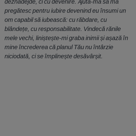
deznădejde, ci cu devenire. Ajută-mă să mă
pregătesc pentru iubire devenind eu însumi un
om capabil să iubească: cu răbdare, cu
blândețe, cu responsabilitate. Vindecă rănile
mele vechi, liniștește-mi graba inimii și așază în
mine încrederea că planul Tău nu întârzie
niciodată, ci se împlinește desăvârșit.