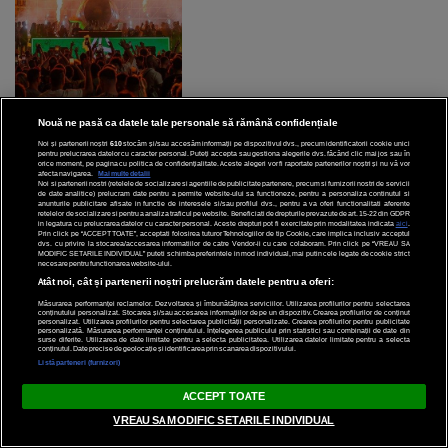
Nouă ne pasă ca datele tale personale să rămână confidențiale
Noi și partenerii noștri
610
stocăm și/sau accesăm informații pe dispozitivul dvs., precum identificatorii cookie unici
pentru prelucrarea datelor cu caracter personal. Puteți accepta sau gestiona alegerile dvs. făcând clic mai jos sau în
Anularea concertului Nicki
orice moment, pe pagina cu politica de confidențialitate. Aceste alegeri vor fi raportate partenerilor noștri și nu vă vor
afecta navigarea.
Mai multe detalii
Minaj la SAGA Festival
Noi si partenerii nostri (retelele de socializare si agentiile de publicitate partenere, precum si furnizorii nostri de servicii
de date analitice) prelucram date pentru a permite website-ului sa functioneze, pentru a personaliza continutul si
stârnește val de ironii pe
anunturile publicitare afisate in functie de interesele si/sau profilul dvs., pentru a va oferi functionalitati aferente
retelelor de socializare si pentru a analiza traficul pe website. Beneficiati de drepturile prevazute de art. 15-22 din GDPR
internet
in legatura cu prelucrarea datelor cu caracter personal. Aceste drepturi pot fi exercitate prin modalitatea indicata
aici
.
Prin click pe “ACCEPT TOATE”, acceptati folosirea tuturor Tehnologiilor de tip Cookie, care implica inclusiv acceptul
dvs. cu privire la stocarea/accesarea informatiilor de catre Vendor-ii cu care colaboram. Prin click pe “VREAU SA
MODIFIC SETARILE INDIVIDUAL” puteti schimba preferintele in mod individual, mai putin cele legate de cookie strict
necesare pentru functionarea website-ului.
Atât noi, cât și partenerii noștri prelucrăm datele pentru a oferi:
Măsurarea performanței reclamelor. Dezvoltarea și îmbunătățirea serviciilor. Utilizarea profilurilor pentru selectarea
conținutului personalizat. Stocarea și/sau accesarea informațiilor de pe un dispozitiv. Crearea profilurilor de conținut
personalizat. Utilizarea profilurilor pentru selectarea publicității personalizate. Crearea profilurilor pentru publicitate
personalizată. Măsurarea performanței conținutului. Înțelegerea publicului prin statistici sau combinații de date din
surse diferite. Utilizarea de date limitate pentru a selecta publicitatea. Utilizarea datelor limitate pentru a selecta
conținutul. Date precise de geolocație și identificarea prin scanarea dispozitivului.
Listă parteneri (furnizori)
ACCEPT TOATE
VREAU SA MODIFIC SETARILE INDIVIDUAL
De la partenerii noștri