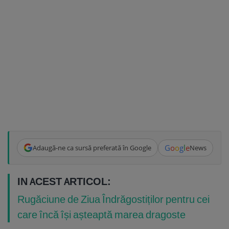
G
o
o
g
l
e
Adaugă-ne ca sursă preferată în Google
News
IN ACEST ARTICOL:
Rugăciune de Ziua Îndrăgostiților pentru cei
care încă își așteaptă marea dragoste