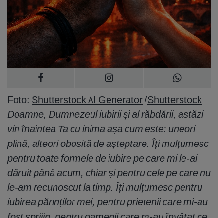
Foto:
Shutterstock AI Generator
/
Shutterstock
Doamne, Dumnezeul iubirii și al răbdării, astăzi
vin înaintea Ta cu inima așa cum este: uneori
plină, alteori obosită de așteptare. Îți mulțumesc
pentru toate formele de iubire pe care mi le-ai
dăruit până acum, chiar și pentru cele pe care nu
le-am recunoscut la timp. Îți mulțumesc pentru
iubirea părinților mei, pentru prietenii care mi-au
fost sprijin, pentru oamenii care m-au învățat ce