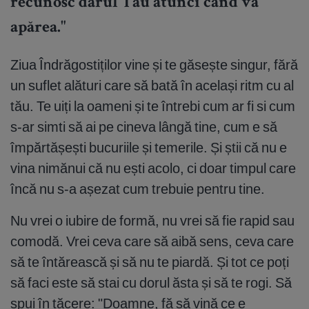
recunosc darul Tău atunci când va
apărea."
Ziua Îndrăgostiților vine și te găsește singur, fără
un suflet alături care să bată în același ritm cu al
tău. Te uiți la oameni și te întrebi cum ar fi si cum
s-ar simti să ai pe cineva lângă tine, cum e să
împărtășești bucuriile și temerile. Și știi că nu e
vina nimănui că nu ești acolo, ci doar timpul care
încă nu s-a așezat cum trebuie pentru tine.
Nu vrei o iubire de formă, nu vrei să fie rapid sau
comodă. Vrei ceva care să aibă sens, ceva care
să te întărească și să nu te piardă. Și tot ce poți
să faci este să stai cu dorul ăsta și să te rogi. Să
spui în tăcere: "Doamne, fă să vină ce e