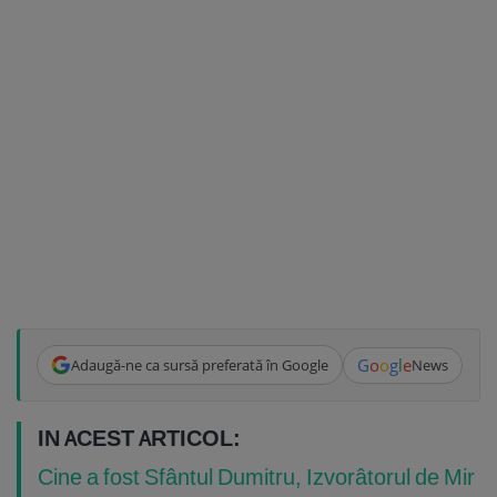
G
o
o
g
l
e
Adaugă-ne ca sursă preferată în Google
News
IN ACEST ARTICOL:
Cine a fost Sfântul Dumitru, Izvorâtorul de Mir