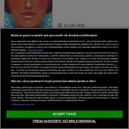
21 Iulie 2026
Nouă ne pasă ca datele tale personale să rămână confidențiale
Noi și partenerii noștri
610
stocăm și/sau accesăm informații pe dispozitivul dvs., precum identificatorii cookie unici
pentru prelucrarea datelor cu caracter personal. Puteți accepta sau gestiona alegerile dvs. făcând clic mai jos sau în
orice moment, pe pagina cu politica de confidențialitate. Aceste alegeri vor fi raportate partenerilor noștri și nu vă vor
afecta navigarea.
Mai multe detalii
Noi si partenerii nostri (retelele de socializare si agentiile de publicitate partenere, precum si furnizorii nostri de servicii
de date analitice) prelucram date pentru a permite website-ului sa functioneze, pentru a personaliza continutul si
anunturile publicitare afisate in functie de interesele si/sau profilul dvs., pentru a va oferi functionalitati aferente
retelelor de socializare si pentru a analiza traficul pe website. Beneficiati de drepturile prevazute de art. 15-22 din GDPR
in legatura cu prelucrarea datelor cu caracter personal. Aceste drepturi pot fi exercitate prin modalitatea indicata
aici
.
Prin click pe “ACCEPT TOATE”, acceptati folosirea tuturor Tehnologiilor de tip Cookie, care implica inclusiv acceptul
dvs. cu privire la stocarea/accesarea informatiilor de catre Vendor-ii cu care colaboram. Prin click pe “VREAU SA
MODIFIC SETARILE INDIVIDUAL” puteti schimba preferintele in mod individual, mai putin cele legate de cookie strict
necesare pentru functionarea website-ului.
Atât noi, cât și partenerii noștri prelucrăm datele pentru a oferi:
Măsurarea performanței reclamelor. Dezvoltarea și îmbunătățirea serviciilor. Utilizarea profilurilor pentru selectarea
conținutului personalizat. Stocarea și/sau accesarea informațiilor de pe un dispozitiv. Crearea profilurilor de conținut
personalizat. Utilizarea profilurilor pentru selectarea publicității personalizate. Crearea profilurilor pentru publicitate
personalizată. Măsurarea performanței conținutului. Înțelegerea publicului prin statistici sau combinații de date din
surse diferite. Utilizarea de date limitate pentru a selecta publicitatea. Utilizarea datelor limitate pentru a selecta
conținutul. Date precise de geolocație și identificarea prin scanarea dispozitivului.
Listă parteneri (furnizori)
ACCEPT TOATE
VREAU SA MODIFIC SETARILE INDIVIDUAL