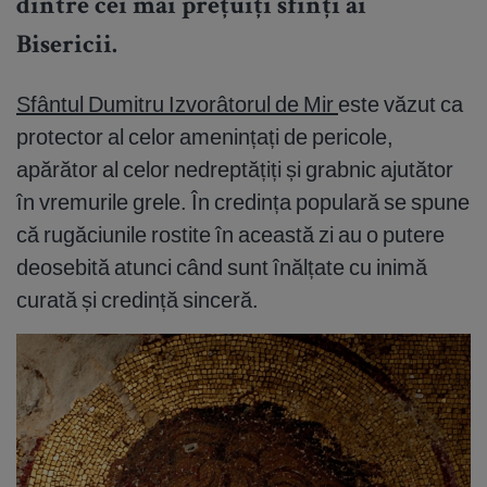
dintre cei mai prețuiți sfinți ai
Bisericii.
Sfântul Dumitru Izvorâtorul de Mir
este văzut ca
protector al celor amenințați de pericole,
apărător al celor nedreptățiți și grabnic ajutător
în vremurile grele. În credința populară se spune
că rugăciunile rostite în această zi au o putere
deosebită atunci când sunt înălțate cu inimă
curată și credință sinceră.