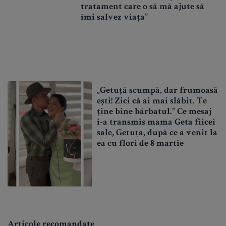
tratament care o să mă ajute să
îmi salvez viața”
„Getuță scumpă, dar frumoasă
ești! Zici că ai mai slăbit. Te
ține bine bărbatul.” Ce mesaj
i-a transmis mama Geta fiicei
sale, Getuța, după ce a venit la
ea cu flori de 8 martie
Articole recomandate