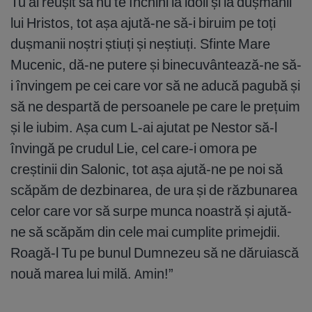
Tu ai reușit să nu te închini la idoli și la dușmanii
lui Hristos, tot așa ajută-ne să-i biruim pe toți
dușmanii noștri știuți și neștiuți. Sfinte Mare
Mucenic, dă-ne putere și binecuvântează-ne să-
i învingem pe cei care vor să ne aducă pagubă și
să ne despartă de persoanele pe care le prețuim
și le iubim. Așa cum L-ai ajutat pe Nestor să-l
învingă pe crudul Lie, cel care-i omora pe
creștinii din Salonic, tot așa ajută-ne pe noi să
scăpăm de dezbinarea, de ura și de răzbunarea
celor care vor să surpe munca noastră și ajută-
ne să scăpăm din cele mai cumplite primejdii.
Roagă-l Tu pe bunul Dumnezeu să ne dăruiască
nouă marea lui milă. Amin!”