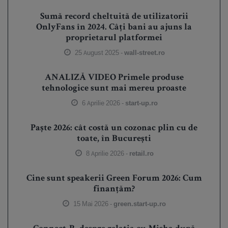
Sumă record cheltuită de utilizatorii
OnlyFans în 2024. Câți bani au ajuns la
proprietarul platformei
25 August 2025 -
wall-street.ro
ANALIZĂ VIDEO Primele produse
tehnologice sunt mai mereu proaste
6 Aprilie 2026 -
start-up.ro
Paște 2026: cât costă un cozonac plin cu de
toate, în București
8 Aprilie 2026 -
retail.ro
Cine sunt speakerii Green Forum 2026: Cum
finanțăm?
15 Mai 2026 -
green.start-up.ro