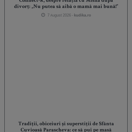
Connect-R, despre relația cu Misha după
divorț: „Nu putea să aibă o mamă mai bună!”
7 August 2026 -
kudika.ro
Tradiții, obiceiuri și superstiții de Sfânta
Cuvioasă Parascheva: ce să pui pe masă