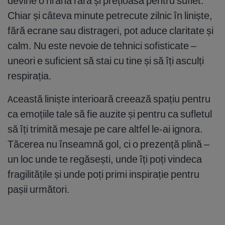
devine o hrană rară și prețioasă pentru suflet.
Chiar și câteva minute petrecute zilnic în liniște,
fără ecrane sau distrageri, pot aduce claritate și
calm. Nu este nevoie de tehnici sofisticate –
uneori e suficient să stai cu tine și să îți asculți
respirația.
Această liniște interioară creează spațiu pentru
ca emoțiile tale să fie auzite și pentru ca sufletul
să îți trimită mesaje pe care altfel le-ai ignora.
Tăcerea nu înseamnă gol, ci o prezență plină –
un loc unde te regăsești, unde îți poți vindeca
fragilitățile și unde poți primi inspirație pentru
pașii următori.