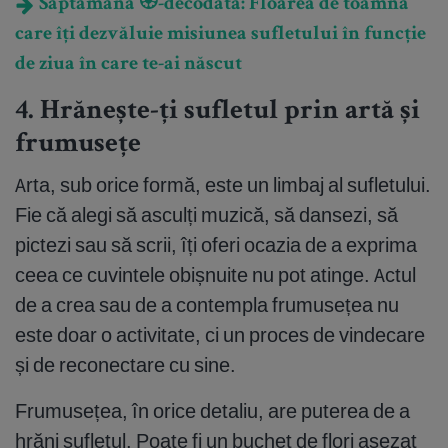
Săptămâna 🏵️-decodată: Floarea de toamnă
care îți dezvăluie misiunea sufletului în funcție
de ziua în care te-ai născut
4. Hrănește-ți sufletul prin artă și
frumusețe
Arta, sub orice formă, este un limbaj al sufletului.
Fie că alegi să asculți muzică, să dansezi, să
pictezi sau să scrii, îți oferi ocazia de a exprima
ceea ce cuvintele obișnuite nu pot atinge. Actul
de a crea sau de a contempla frumusețea nu
este doar o activitate, ci un proces de vindecare
și de reconectare cu sine.
Frumusețea, în orice detaliu, are puterea de a
hrăni sufletul. Poate fi un buchet de flori așezat