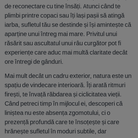
de reconectare cu tine însăți. Atunci când te
plimbi printre copaci sau îți lași pașii să atingă
iarba, sufletul tău se destinde și își amintește că
aparține unui întreg mai mare. Privitul unui
răsărit sau ascultatul unui râu curgător pot fi
experiențe care aduc mai multă claritate decât
ore întregi de gânduri.
Mai mult decât un cadru exterior, natura este un
spațiu de vindecare interioară. Îți arată ritmuri
firești, te învață răbdarea și ciclicitatea vieții.
Când petreci timp în mijlocul ei, descoperi că
liniștea nu este absența zgomotului, ci o
prezență profundă care te însoțește și care
hrănește sufletul în moduri subtile, dar