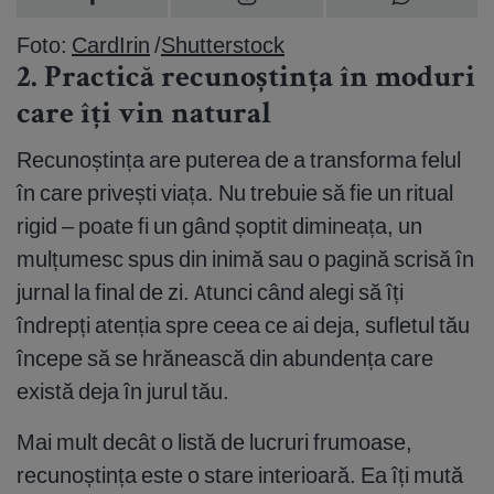
Foto:
CardIrin
/
Shutterstock
2. Practică recunoștința în moduri
care îți vin natural
Recunoștința are puterea de a transforma felul
în care privești viața. Nu trebuie să fie un ritual
rigid – poate fi un gând șoptit dimineața, un
mulțumesc spus din inimă sau o pagină scrisă în
jurnal la final de zi. Atunci când alegi să îți
îndrepți atenția spre ceea ce ai deja, sufletul tău
începe să se hrănească din abundența care
există deja în jurul tău.
Mai mult decât o listă de lucruri frumoase,
recunoștința este o stare interioară. Ea îți mută