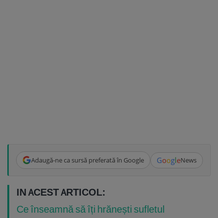
G
o
o
g
l
e
Adaugă-ne ca sursă preferată în Google
News
IN ACEST ARTICOL:
Ce înseamnă să îți hrănești sufletul