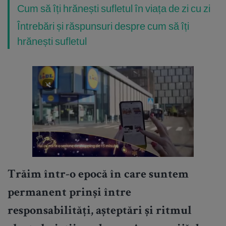
Cum să îți hrănești sufletul în viața de zi cu zi
Întrebări și răspunsuri despre cum să îți
hrănești sufletul
Trăim într-o epocă în care suntem
permanent prinși între
responsabilități, așteptări și ritmul