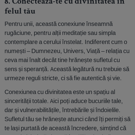
8. Conectează-te cu divinitatea în
felul tău
Pentru unii, această conexiune înseamnă
rugăciune, pentru alții meditație sau simpla
contemplare a cerului înstelat. Indiferent cum o
numești – Dumnezeu, Univers, Viață – relația cu
ceva mai înalt decât tine hrănește sufletul cu
sens și speranță. Această legătură nu trebuie să
urmeze reguli stricte, ci să fie autentică și vie.
Conexiunea cu divinitatea este un spațiu al
sincerității totale. Aici poți aduce bucuriile tale,
dar și vulnerabilitățile, întrebările și îndoielile.
Sufletul tău se hrănește atunci când îți permiți să
te lași purtată de această încredere, simțind că