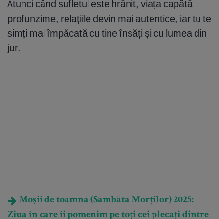
Atunci când sufletul este hrănit, viața capătă
profunzime, relațiile devin mai autentice, iar tu te
simți mai împăcată cu tine însăți și cu lumea din
jur.
Moșii de toamnă (Sâmbăta Morților) 2025:
Ziua în care îi pomenim pe toți cei plecați dintre