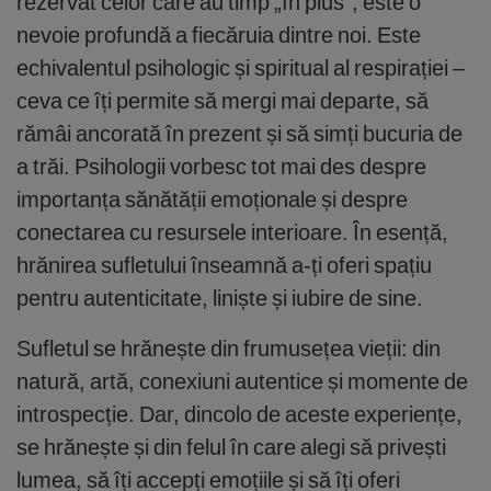
rezervat celor care au timp „în plus”; este o
nevoie profundă a fiecăruia dintre noi. Este
echivalentul psihologic și spiritual al respirației –
ceva ce îți permite să mergi mai departe, să
rămâi ancorată în prezent și să simți bucuria de
a trăi. Psihologii vorbesc tot mai des despre
importanța sănătății emoționale și despre
conectarea cu resursele interioare. În esență,
hrănirea sufletului înseamnă a-ți oferi spațiu
pentru autenticitate, liniște și iubire de sine.
Sufletul se hrănește din frumusețea vieții: din
natură, artă, conexiuni autentice și momente de
introspecție. Dar, dincolo de aceste experiențe,
se hrănește și din felul în care alegi să privești
lumea, să îți accepți emoțiile și să îți oferi