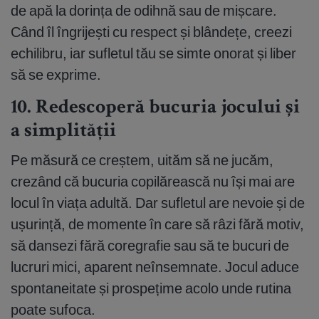
de apă la dorința de odihnă sau de mișcare.
Când îl îngrijești cu respect și blândețe, creezi
echilibru, iar sufletul tău se simte onorat și liber
să se exprime.
10. Redescoperă bucuria jocului și
a simplității
Pe măsură ce creștem, uităm să ne jucăm,
crezând că bucuria copilărească nu își mai are
locul în viața adultă. Dar sufletul are nevoie și de
ușurință, de momente în care să râzi fără motiv,
să dansezi fără coregrafie sau să te bucuri de
lucruri mici, aparent neînsemnate. Jocul aduce
spontaneitate și prospețime acolo unde rutina
poate sufoca.