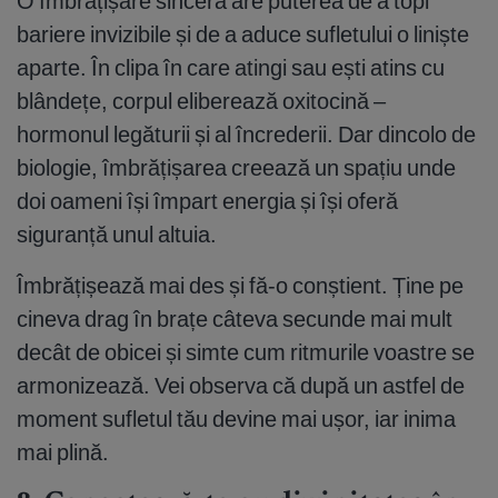
O îmbrățișare sinceră are puterea de a topi
bariere invizibile și de a aduce sufletului o liniște
aparte. În clipa în care atingi sau ești atins cu
blândețe, corpul eliberează oxitocină –
hormonul legăturii și al încrederii. Dar dincolo de
biologie, îmbrățișarea creează un spațiu unde
doi oameni își împart energia și își oferă
siguranță unul altuia.
Îmbrățișează mai des și fă-o conștient. Ține pe
cineva drag în brațe câteva secunde mai mult
decât de obicei și simte cum ritmurile voastre se
armonizează. Vei observa că după un astfel de
moment sufletul tău devine mai ușor, iar inima
mai plină.