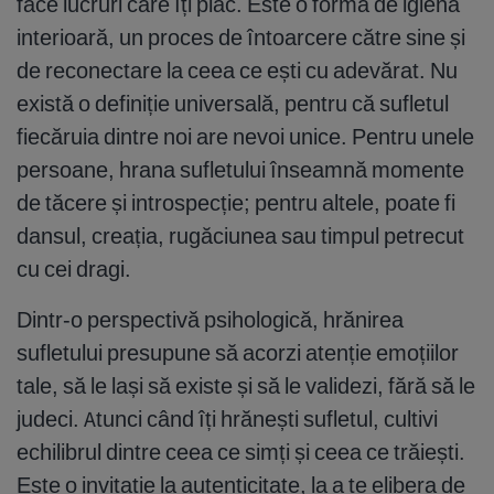
face lucruri care îți plac. Este o formă de igienă
interioară, un proces de întoarcere către sine și
de reconectare la ceea ce ești cu adevărat. Nu
există o definiție universală, pentru că sufletul
fiecăruia dintre noi are nevoi unice. Pentru unele
persoane, hrana sufletului înseamnă momente
de tăcere și introspecție; pentru altele, poate fi
dansul, creația, rugăciunea sau timpul petrecut
cu cei dragi.
Dintr-o perspectivă psihologică, hrănirea
sufletului presupune să acorzi atenție emoțiilor
tale, să le lași să existe și să le validezi, fără să le
judeci. Atunci când îți hrănești sufletul, cultivi
echilibrul dintre ceea ce simți și ceea ce trăiești.
Este o invitație la autenticitate, la a te elibera de