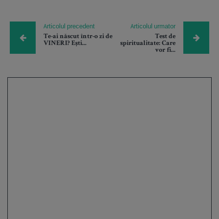
Articolul precedent
Articolul urmator
Te-ai născut într-o zi de
Test de
VINERI? Ești...
spiritualitate: Care
vor fi...