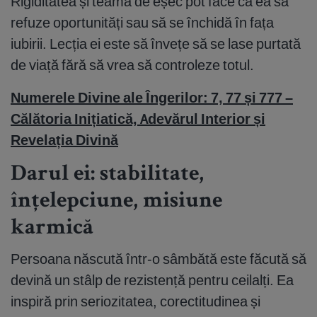
Rigiditatea și teama de eșec pot face ca ea să
refuze oportunități sau să se închidă în fața
iubirii. Lecția ei este să învețe să se lase purtată
de viață fără să vrea să controleze totul.
Numerele Divine ale Îngerilor: 7, 77 și 777 –
Călătoria Inițiatică, Adevărul Interior și
Revelația Divină
Darul ei: stabilitate,
înțelepciune, misiune
karmică
Persoana născută într-o sâmbătă este făcută să
devină un stâlp de rezistență pentru ceilalți. Ea
inspiră prin seriozitatea, corectitudinea și