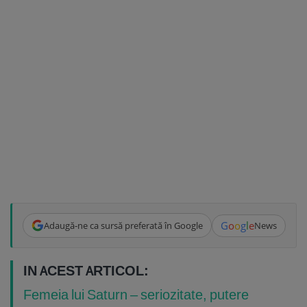
G
o
o
g
l
e
Adaugă-ne ca sursă preferată în Google
News
IN ACEST ARTICOL:
Femeia lui Saturn – seriozitate, putere