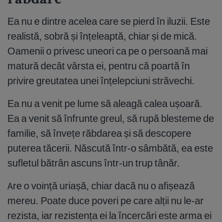
răbdare
Ea nu e dintre acelea care se pierd în iluzii. Este
realistă, sobră și înțeleaptă, chiar și de mică.
Oamenii o privesc uneori ca pe o persoană mai
matură decât vârsta ei, pentru că poartă în
privire greutatea unei înțelepciuni străvechi.
Ea nu a venit pe lume să aleagă calea ușoară.
Ea a venit să înfrunte greul, să rupă blesteme de
familie, să învețe răbdarea și să descopere
puterea tăcerii. Născută într-o sâmbătă, ea este
sufletul bătrân ascuns într-un trup tânăr.
Are o voință uriașă, chiar dacă nu o afișează
mereu. Poate duce poveri pe care alții nu le-ar
rezista, iar rezistența ei la încercări este arma ei