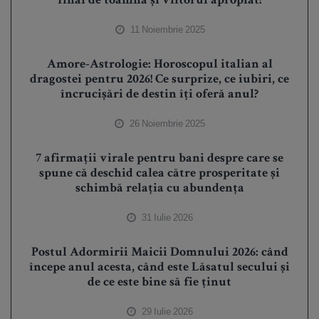
final de toamnă și viitorul apropiat!
11 Noiembrie 2025
Amore-Astrologie: Horoscopul italian al
dragostei pentru 2026! Ce surprize, ce iubiri, ce
încrucișări de destin îți oferă anul?
26 Noiembrie 2025
7 afirmații virale pentru bani despre care se
spune că deschid calea către prosperitate și
schimbă relația cu abundența
31 Iulie 2026
Postul Adormirii Maicii Domnului 2026: când
începe anul acesta, când este Lăsatul secului și
de ce este bine să fie ținut
29 Iulie 2026