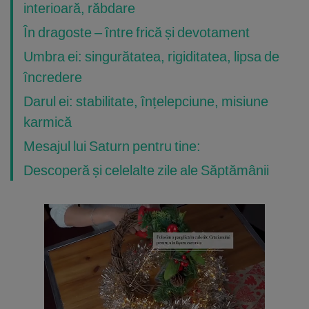
interioară, răbdare
În dragoste – între frică și devotament
Umbra ei: singurătatea, rigiditatea, lipsa de
încredere
Darul ei: stabilitate, înțelepciune, misiune
karmică
Mesajul lui Saturn pentru tine:
Descoperă și celelalte zile ale Săptămânii