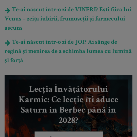
Te-ai născut într-o zi de VINERI? Ești fiica lui
Venus – zeița iubirii, frumuseții și farmecului
ascuns
Te-ai născut într-o zi de JOI? Ai sânge de
regină și menirea de a schimba lumea cu lumină
și forță