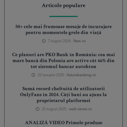
Articole populare
50+ cele mai frumoase mesaje de încurajare
pentru momentele grele din viață
7 August 2024 -
9am.ro
Ce planuri are PKO Bank în România: cea mai
mare bancă din Polonia are active cât 66% din
tot sistemul bancar autohton
16 Ianuarie 2025 -
futurebanking.ro
Sumă record cheltuită de utilizatorii
OnlyFans în 2024. Câți bani au ajuns la
proprietarul platformei
25 August 2025 -
wall-street.ro
ANALIZĂ VIDEO Primele produse