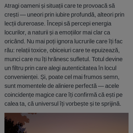
Atragi oameni și situații care te provoacă să
crești — uneori prin iubire profundă, alteori prin
lecții dureroase. Începi să percepi energia
locurilor, a naturii și a emoțiilor mai clar ca
oricând. Nu mai poți ignora lucrurile care îți fac
rău: relații toxice, obiceiuri care te epuizează,
munci care nu îți hrănesc sufletul. Totul devine
un filtru prin care alegi autenticitatea în locul
convenienței. Și, poate cel mai frumos semn,
sunt momentele de aliniere perfectă — acele
coincidențe magice care îți confirmă că ești pe
calea ta, că universul îți vorbește și te sprijină.