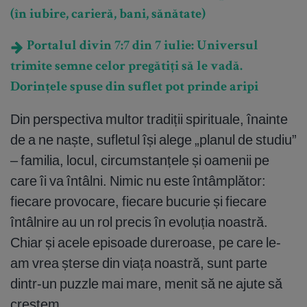
(în iubire, carieră, bani, sănătate)
Portalul divin 7:7 din 7 iulie: Universul
trimite semne celor pregătiți să le vadă.
Dorințele spuse din suflet pot prinde aripi
Din perspectiva multor tradiții spirituale, înainte
de a ne naște, sufletul își alege „planul de studiu”
– familia, locul, circumstanțele și oamenii pe
care îi va întâlni. Nimic nu este întâmplător:
fiecare provocare, fiecare bucurie și fiecare
întâlnire au un rol precis în evoluția noastră.
Chiar și acele episoade dureroase, pe care le-
am vrea șterse din viața noastră, sunt parte
dintr-un puzzle mai mare, menit să ne ajute să
creștem.