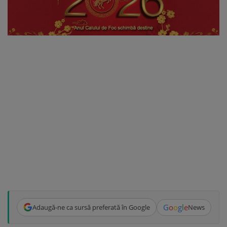
G
o
o
g
l
e
Adaugă-ne ca sursă preferată în Google
News