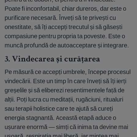
Poate fi inconfortabil, chiar dureros, dar este o
purificare necesară. Înveți să te privești cu
onestitate, să îți accepți trecutul și să găsești
compasiune pentru propria ta poveste. Este o
muncă profundă de autoacceptare și integrare.
3. Vindecarea și curățarea
Pe măsură ce accepți umbrele, începe procesul
vindecării. Este un timp în care înveți să îți ierți
greșelile și să eliberezi resentimentele față de
alții. Poți lucra cu meditații, rugăciuni, ritualuri
sau terapii holistice care te ajută să cureți
energia stagnantă. Această etapă aduce o
ușurare enormă — simți că inima ta devine mai
ușoară, respirația mai liberă, iar mintea mai