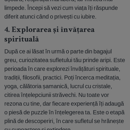
limpede. Începi să vezi cum viața îți răspunde
diferit atunci când o privești cu iubire.
4. Explorarea și învățarea
spirituală
După ce ai lăsat în urmă o parte din bagajul
greu, curiozitatea sufletului tău prinde aripi. Este
perioada în care explorezi învățături spirituale,
tradiții, filosofii, practici. Poți încerca meditația,
yoga, călătoria șamanică, lucrul cu cristale,
citirea înțelepciunii străvechi. Nu toate vor
rezona cu tine, dar fiecare experiență îți adaugă
o piesă de puzzle în înțelegerea ta. Este o etapă
plină de descoperiri, în care sufletul se hrănește
cu cunoaștere și extindere.