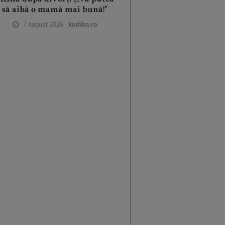
să aibă o mamă mai bună!”
7 August 2026 -
kudika.ro