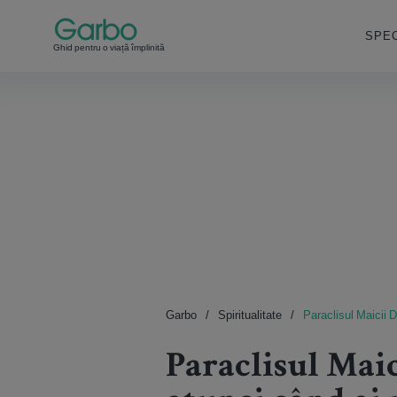
SPEC
Ghid pentru o viață împlinită
Garbo
Spiritualitate
Paraclisul Maicii D
Paraclisul Maic