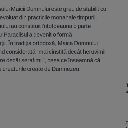
ului Maicii Domnului este greu de stabilit cu
evoluat din practicile monahale timpurii.
lui au constituit întotdeauna o parte
ar Paraclisul a devenit o formă
ții. În tradiția ortodoxă, Maica Domnului
iind considerată "mai cinstită decât heruvimii
are decât serafimii", ceea ce înseamnă că
te creaturile create de Dumnezeu.
T
7