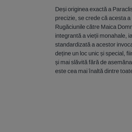
Deși originea exactă a Paraclis
precizie, se crede că acesta a 
Rugăciunile către Maica Domnu
integrantă a vieții monahale, i
standardizată a acestor invoca
deține un loc unic și special, f
și mai slăvită fără de asemăn
este cea mai înaltă dintre toa