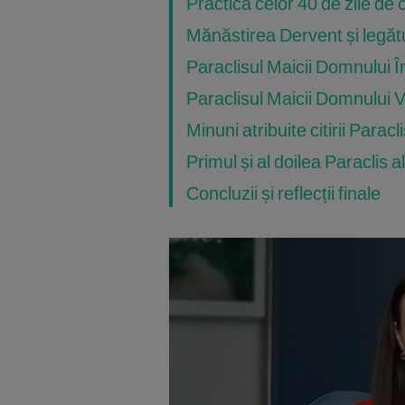
Practica celor 40 de zile de 
Mănăstirea Dervent și legăt
Paraclisul Maicii Domnului Î
Paraclisul Maicii Domnului 
Minuni atribuite citirii Parac
Primul și al doilea Paraclis a
Concluzii și reflecții finale