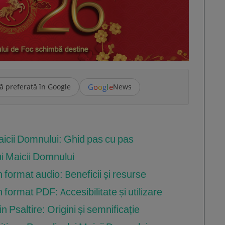
G
o
o
g
l
e
ă preferată în Google
News
aicii Domnului: Ghid pas cu pas
ui Maicii Domnului
 format audio: Beneficii și resurse
 format PDF: Accesibilitate și utilizare
n Psaltire: Origini și semnificație