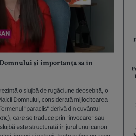
i Domnului și importanța sa în
P
rezintă o slujbă de rugăciune deosebită, o
aicii Domnului, considerată mijlocitoarea
Termenul "paraclis" derivă din cuvântul
ις), care se traduce prin "invocare" sau
slujbă este structurată în jurul unui canon
lmi, imnuri și ectenii, toate având ca scop
M