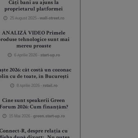
Câți bani au ajuns la
proprietarul platformei
25 August 2025 -
wall-street.ro
ANALIZĂ VIDEO Primele
produse tehnologice sunt mai
mereu proaste
6 Aprilie 2026 -
start-up.ro
aște 2026: cât costă un cozonac
plin cu de toate, în București
8 Aprilie 2026 -
retail.ro
Cine sunt speakerii Green
Forum 2026: Cum finanțăm?
15 Mai 2026 -
green.start-up.ro
Connect-R, despre relația cu
isha după divorț: „Nu putea