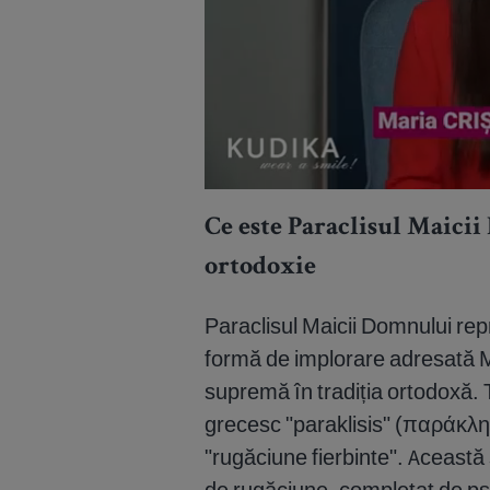
Ce este Paraclisul Maici
ortodoxie
Paraclisul Maicii Domnului rep
formă de implorare adresată M
supremă în tradiția ortodoxă. 
grecesc "paraklisis" (παράκλησ
"rugăciune fierbinte". Această 
de rugăciune, completat de psa