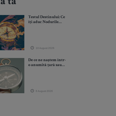
a ta
Testul Destinului: Ce
îți aduc Nodurile
Lunare pe axa
Vărsător–Leu în
următoarele 18 luni?
10 August 2026
De ce ne naștem într-
o anumită țară sau
într-un anumit loc?
Posibile explicații
spirituale. Punctul
Vieții poate fi mutat!
6 August 2026