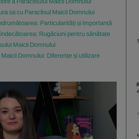
citire a Paraclisului Maicii Domnului
ura sa cu Paraclisul Maicii Domnului
ndrumătoarea: Particularități și importanță
Vindecătoarea: Rugăciuni pentru sănătate
lisului Maicii Domnului
l Maicii Domnului: Diferențe și utilizare