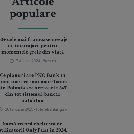
Articole
populare
50+ cele mai frumoase mesaje
de încurajare pentru
momentele grele din viață
7 August 2024 -
9am.ro
Ce planuri are PKO Bank în
România: cea mai mare bancă
din Polonia are active cât 66%
din tot sistemul bancar
autohton
16 Ianuarie 2025 -
futurebanking.ro
Sumă record cheltuită de
utilizatorii OnlyFans în 2024.