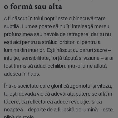
o formă sau alta
A fi născut în toiul nopții este o binecuvântare
subtilă. Lumea poate să nu îți înțeleagă mereu
profunzimea sau nevoia de retragere, dar tu nu
ești aici pentru a străluci orbitor, ci pentru a
lumina din interior. Ești născut cu daruri sacre –
intuiție, sensibilitate, forță tăcută și viziune – și ai
fost trimis să aduci echilibru într-o lume aflată
adesea în haos.
Într-o societate care glorifică zgomotul și viteza,
tu ești dovada vie că adevărata putere se află în
tăcere, că reflectarea aduce revelație, și că
noaptea – departe de a fi lipsită de lumină – este
plină de stele.