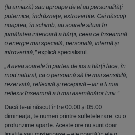
(la amiază) sau aproape de el au personalități
puternice, îndrăznețe, extrovertite. Cei născuți
noaptea, în schimb, au soarele situat în
jumătatea inferioară a hărții, ceea ce înseamnă
o energie mai specială, personală, internă și
introvertită,”
explică specialistul.
„A avea soarele în partea de jos a hărții face, în
mod natural, ca o persoană să fie mai sensibilă,
rezervată, reflexivă și receptivă – iar a fi mai
reflexiv înseamnă a fi mai asemănător lunii.”
Dacă te-ai născut între 00:00 și 05:00
dimineața, te numeri printre sufletele rare, cu o
profunzime aparte. Aceste ore nu sunt doar
liniștite sau misterioase – ele poartă în ele o