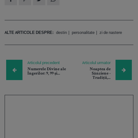
ALTE ARTICOLE DESPRE:
destin
personalitate
zi de nastere
Articolul precedent
Articolul urmator
Numerele Divine ale
Noaptea de
Îngerilor: 9, 99 și...
Sânziene -
Tradiții,...