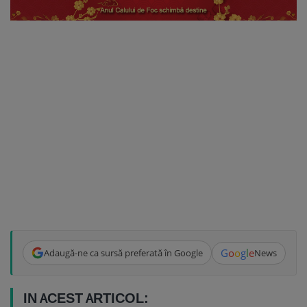
G
o
o
g
l
e
Adaugă-ne ca sursă preferată în Google
News
IN ACEST ARTICOL: