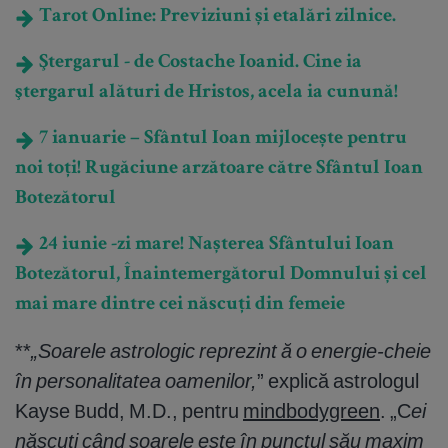
Tarot Online: Previziuni și etalări zilnice.
Ştergarul - de Costache Ioanid. Cine ia
ştergarul alături de Hristos, acela ia cunună!
7 ianuarie – Sfântul Ioan mijlocește pentru
noi toți! Rugăciune arzătoare către Sfântul Ioan
Botezătorul
24 iunie -zi mare! Nașterea Sfântului Ioan
Botezătorul, Înaintemergătorul Domnului și cel
mai mare dintre cei născuți din femeie
**
„Soarele astrologic reprezint ă o energie-cheie
în personalitatea oamenilor,
” explică astrologul
Kayse Budd, M.D., pentru
mindbodygreen
. „C
ei
născuți când soarele este în punctul său maxim