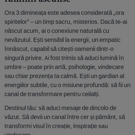
luminii ascunse
Ora 3 dimineața este adesea considerată „ora
spiritelor” – un timp sacru, misterios. Dacă te-ai
născut acum, ai o conexiune naturală cu
nevăzutul. Ești sensibil la energii, un empatic
înnăscut, capabil să citești oamenii dintr-o
singură privire. Ai fost trimis să aduci lumină în
umbre – poate prin artă, psihologie, vindecare
sau chiar prezența ta calmă. Ești un gardian al
energiilor subtile, cu o misiune profundă: să fii un
canal de transformare pentru ceilalți.
Destinul tău: să aduci mesaje de dincolo de
văzut. Să devii un canal între cer și pământ, să
transformi visul în creație, inspirație sau
vindecare.