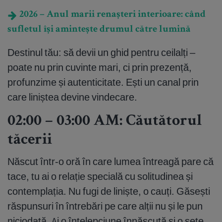
2026 – Anul marii renașteri interioare: când
sufletul își amintește drumul către lumină
Destinul tău: să devii un ghid pentru ceilalți –
poate nu prin cuvinte mari, ci prin prezență,
profunzime și autenticitate. Ești un canal prin
care liniștea devine vindecare.
02:00 – 03:00 AM: Căutătorul
tăcerii
Născut într-o oră în care lumea întreagă pare că
tace, tu ai o relație specială cu solitudinea și
contemplația. Nu fugi de liniște, o cauți. Găsești
răspunsuri în întrebări pe care alții nu și le pun
niciodată. Ai o înțelepciune înnăscută și o sete