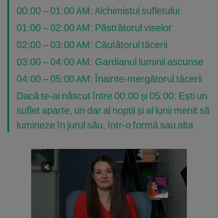
00:00 – 01:00 AM: Alchimistul sufletului
01:00 – 02:00 AM: Păstrătorul viselor
02:00 – 03:00 AM: Căutătorul tăcerii
03:00 – 04:00 AM: Gardianul luminii ascunse
04:00 – 05:00 AM: Înainte-mergătorul tăcerii
Dacă te-ai născut între 00:00 și 05:00: Ești un
suflet aparte, un dar al nopții și al lunii menit să
lumineze în jurul său, într-o formă sau alta