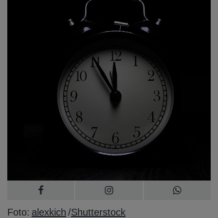
Foto:
alexkich
/
Shutterstock