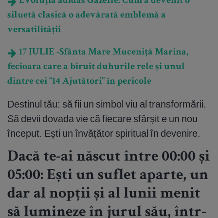
Evoluția adidas Gazelle: Cum a devenit o
siluetă clasică o adevărată emblemă a
versatilității
17 IULIE -Sfânta Mare Muceniță Marina,
fecioara care a biruit duhurile rele și unul
dintre cei “14 Ajutători” în pericole
Destinul tău: să fii un simbol viu al transformării.
Să devii dovada vie că fiecare sfârșit e un nou
început. Ești un învățător spiritual în devenire.
Dacă te-ai născut între 00:00 și
05:00: Ești un suflet aparte, un
dar al nopții și al lunii menit
să lumineze în jurul său, într-