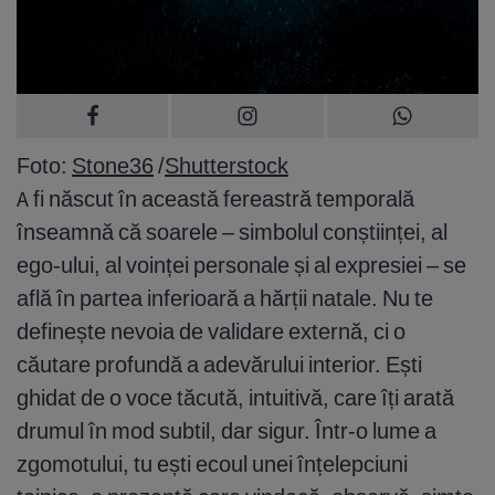
Foto:
Stone36
/
Shutterstock
A fi născut în această fereastră temporală
înseamnă că soarele – simbolul conștiinței, al
ego-ului, al voinței personale și al expresiei – se
află în partea inferioară a hărții natale. Nu te
definește nevoia de validare externă, ci o
căutare profundă a adevărului interior. Ești
ghidat de o voce tăcută, intuitivă, care îți arată
drumul în mod subtil, dar sigur. Într-o lume a
zgomotului, tu ești ecoul unei înțelepciuni