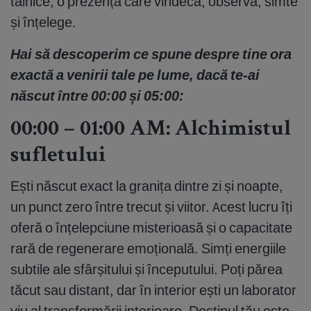
tainice, o prezență care vindecă, observă, simte
și înțelege.
Hai să descoperim ce spune despre tine ora
exactă a venirii tale pe lume, dacă te-ai
născut între 00:00 și 05:00:
00:00 – 01:00 AM: Alchimistul
sufletului
Ești născut exact la granița dintre zi și noapte,
un punct zero între trecut și viitor. Acest lucru îți
oferă o înțelepciune misterioasă și o capacitate
rară de regenerare emoțională. Simți energiile
subtile ale sfârșitului și începutului. Poți părea
tăcut sau distant, dar în interior ești un laborator
viu al transformării interioare. Destinul tău este