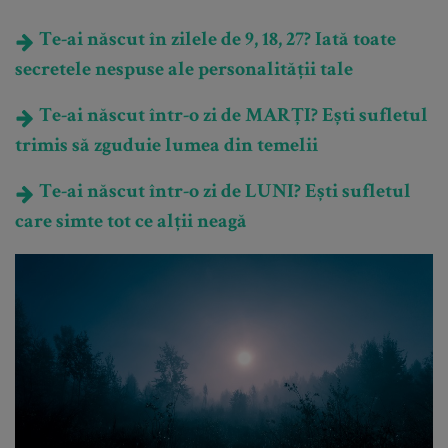
Te-ai născut în zilele de 9, 18, 27? Iată toate
secretele nespuse ale personalității tale
Te-ai născut într-o zi de MARȚI? Ești sufletul
trimis să zguduie lumea din temelii
Te-ai născut într-o zi de LUNI? Ești sufletul
care simte tot ce alții neagă