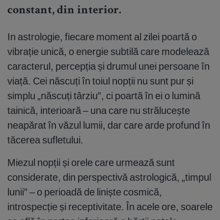
constant, din interior.
In astrologie, fiecare moment al zilei poartă o
vibrație unică, o energie subtilă care modelează
caracterul, percepția și drumul unei persoane în
viață. Cei născuți în toiul nopții nu sunt pur și
simplu „născuți târziu”, ci poartă în ei o lumină
tainică, interioară – una care nu strălucește
neapărat în văzul lumii, dar care arde profund în
tăcerea sufletului.
Miezul nopții și orele care urmează sunt
considerate, din perspectivă astrologică, „timpul
lunii” – o perioadă de liniște cosmică,
introspecție și receptivitate. În acele ore, soarele