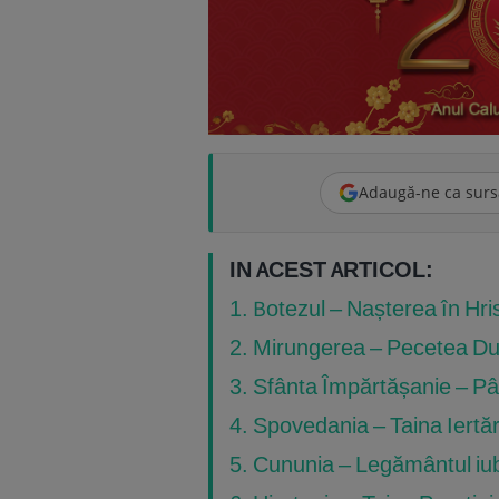
Adaugă-ne ca surs
IN ACEST ARTICOL:
1. Botezul – Nașterea în Hri
2. Mirungerea – Pecetea Du
3. Sfânta Împărtășanie – Pâi
4. Spovedania – Taina Iertăr
5. Cununia – Legământul iubi