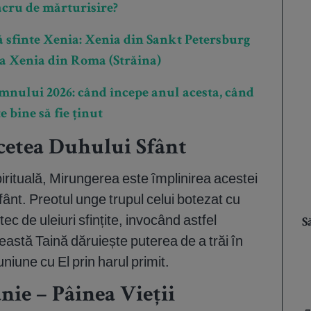
sacru de mărturisire?
ă sfinte Xenia: Xenia din Sankt Petersburg
ta Xenia din Roma (Străina)
mnului 2026: când începe anul acesta, când
e bine să fie ținut
cetea Duhului Sfânt
rituală, Mirungerea este împlinirea acestei
fânt. Preotul unge trupul celui botezat cu
ec de uleiuri sfințite, invocând astfel
S
eastă Taină dăruiește puterea de a trăi în
iune cu El prin harul primit.
nie – Pâinea Vieții