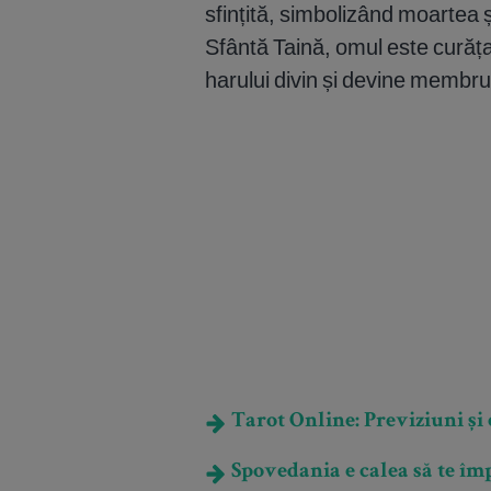
sfințită, simbolizând moartea ș
Sfântă Taină, omul este curăț
harului divin și devine membru a
Tarot Online: Previziuni și e
Spovedania e calea să te împ