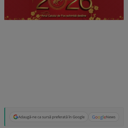
G
o
o
g
l
e
Adaugă-ne ca sursă preferată în Google
News