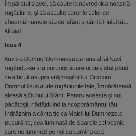
Împăratul slavei, să caute la nevrednica noastră
rugăciune, și să asculte cererile celor ce
cheamă numele tău cel sfânt și cântă Fiului tău:
Aliluia!
Icos 4
Auzit-a Domnul Dumnezeu pe Isus al lui Navi
rugându-se și a poruncit soarelui de a stat până
ce a biruit asupra vrăjmașilor lui. Și acum
Domnul Iisus aude rugăciunile tale, Împărăteasă
aleasă a Duhului Sfânt. Pentru aceasta și noi
păcătoșii, nădăjduind la Acoperământul tău,
îndrăznim a cânta ție ca Maicii lui Dumnezeu:
Bucură-te, cea luminată de Soarele cel veșnic,
care ne luminezi pe noi cu Lumina cea