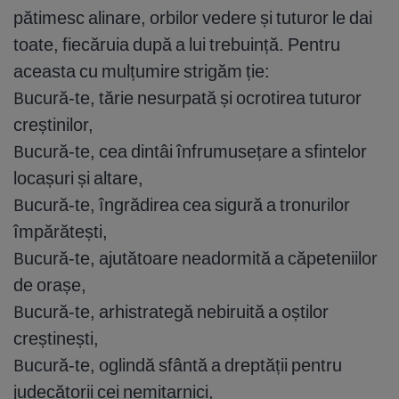
pătimesc alinare, orbilor vedere și tuturor le dai
toate, fiecăruia după a lui trebuință. Pentru
aceasta cu mulțumire strigăm ție:
Bucură-te, tărie nesurpată și ocrotirea tuturor
creștinilor,
Bucură-te, cea dintâi înfrumusețare a sfintelor
locașuri și altare,
Bucură-te, îngrădirea cea sigură a tronurilor
împărătești,
Bucură-te, ajutătoare neadormită a căpeteniilor
de orașe,
Bucură-te, arhistrategă nebiruită a oștilor
creștinești,
Bucură-te, oglindă sfântă a dreptății pentru
judecătorii cei nemitarnici,