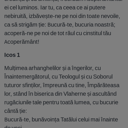
ei cel luminos. Iar tu, ca ceea ce ai putere
nebiruită, izbăvește-ne pe noi din toate nevoile,
ca să strigăm ție: Bucură-te, bucuria noastră;
acoperă-ne pe noi de tot răul cu cinstitul tău
Acoperământ!
Icos 1
Mulțimea arhanghelilor și a îngerilor, cu
Înaintemergătorul, cu Teologul și cu Soborul
tuturor sfinților, împreună cu tine, Împărăteasa
lor, stând în biserica din Vlaherne și ascultând
rugăciunile tale pentru toată lumea, cu bucurie
cântă ție:
Bucură-te, bunăvoința Tatălui celui mai înainte
de veci,