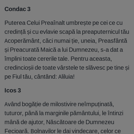
Condac 3
Puterea Celui Preaînalt umbrește pe cei ce cu
credință și cu evlavie scapă la preaputernicul tău
Acoperământ, căci numai ție, uneia, Preasfântă
și Preacurată Maică a lui Dumnezeu, s-a dat a
împlini toate cererile tale. Pentru aceasta,
credincioșii de toate vârstele te slăvesc pe tine și
pe Fiul tău, cântând: Aliluia!
Icos 3
Având bogăție de milostivire neîmpuținată,
tuturor, până la marginile pământului, le întinzi
mână de ajutor, Născătoare de Dumnezeu
Fecioară. Bolnavilor le dai vindecare, celor ce