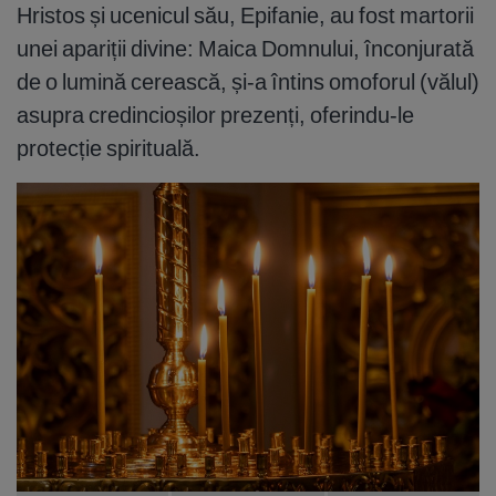
Hristos și ucenicul său, Epifanie, au fost martorii
unei apariții divine: Maica Domnului, înconjurată
de o lumină cerească, și-a întins omoforul (vălul)
asupra credincioșilor prezenți, oferindu-le
protecție spirituală.