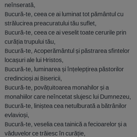
neînserată,
Bucură-te, ceea ce ai luminat tot pământul cu
strălucirea preacuratului tău suflet,
Bucură-te, ceea ce ai veselit toate cerurile prin
curăția trupului tău,
Bucură-te, Acoperământul și păstrarea sfintelor
locașuri ale lui Hristos,
Bucură-te, luminarea și înțelepțirea păstorilor
credincioși ai Bisericii,
Bucură-te, povățuitoarea monahilor și a
monahiilor care neîncetat slujesc lui Dumnezeu,
Bucură-te, liniștea cea netulburată a bătrânilor
evlavioși,
Bucură-te, veselia cea tainică a fecioarelor și a
văduvelor ce trăiesc în curăție,