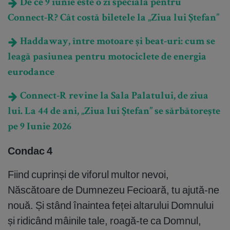
De ce 9 iunie este o zi specială pentru
Connect-R? Cât costă biletele la „Ziua lui Ștefan”
Haddaway, între motoare și beat-uri: cum se
leagă pasiunea pentru motociclete de energia
eurodance
Connect-R revine la Sala Palatului, de ziua
lui. La 44 de ani, „Ziua lui Ștefan” se sărbătorește
pe 9 Iunie 2026
Condac 4
Fiind cuprinși de viforul multor nevoi,
Născătoare de Dumnezeu Fecioară, tu ajută-ne
nouă. Și stând înaintea feței altarului Domnului
și ridicând mâinile tale, roagă-te ca Domnul,