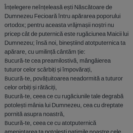
Înțelegere neînțeleasă ești Născătoare de
Dumnezeu Fecioară întru apărarea poporului
ortodox; pentru aceasta vrăjmașii noștri nu
pricep cât de puternică este rugăciunea Maicii lui
Dumnezeu; însă noi, bineștiind atotputernica ta
apărare, cu umilință cântăm ție:
Bucură-te cea preamilostivă, mângâierea
tuturor celor scârbiți și împovărați,
Bucură-te, povățuitoarea neadormită a tuturor
celor orbiți și rătăciți,
Bucură-te, ceea ce cu rugăciunile tale degrabă
potolești mânia lui Dumnezeu, cea cu dreptate
pornită asupra noastră,
Bucură-te, ceea ce cu atotputernică
amenințarea ta potolești patimile noastre cele