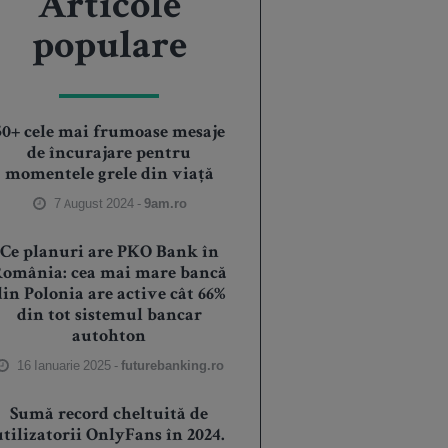
Articole
populare
50+ cele mai frumoase mesaje
de încurajare pentru
momentele grele din viață
7 August 2024 -
9am.ro
Ce planuri are PKO Bank în
România: cea mai mare bancă
din Polonia are active cât 66%
din tot sistemul bancar
autohton
16 Ianuarie 2025 -
futurebanking.ro
Sumă record cheltuită de
utilizatorii OnlyFans în 2024.