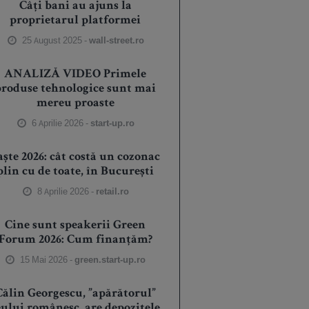
Câți bani au ajuns la
proprietarul platformei
25 August 2025 -
wall-street.ro
ANALIZĂ VIDEO Primele
produse tehnologice sunt mai
mereu proaste
6 Aprilie 2026 -
start-up.ro
aște 2026: cât costă un cozonac
plin cu de toate, în București
8 Aprilie 2026 -
retail.ro
Cine sunt speakerii Green
Forum 2026: Cum finanțăm?
15 Mai 2026 -
green.start-up.ro
Călin Georgescu, ”apărătorul”
eului românesc, are depozitele