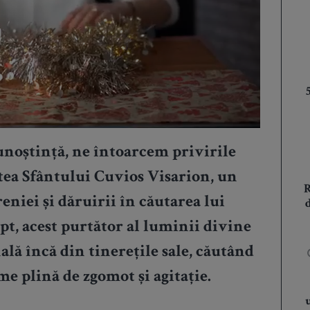
unoștință, ne întoarcem privirile
tatea Sfântului Cuvios Visarion, un
niei și dăruirii în căutarea lui
t, acest purtător al luminii divine
lă încă din tinerețile sale, căutând
me plină de zgomot și agitație.