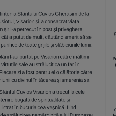
fințenia Sfântului Cuvios Gherasim de la
usiotul, Visarion și-a consacrat viața
n șir i-a petrecut în post și priveghere,
cât a putut de mult, căutând smerit să se
ifice de toate grijile și slăbiciunile lumii.
ării l-au purtat pe Visarion către înălțimi
P
virtuțile sale au strălucit ca un far în
Fiecare zi a fost pentru el o călătorie către
nii cu divinul în tăcerea și smerenia sa.
 Sfântul Cuvios Visarion a trecut la cele
enire bogată de spiritualitate și
 intrat în bucuria cea veșnică, fiind
și de strălucirea nemărginită a lui Dumnezeu.
l