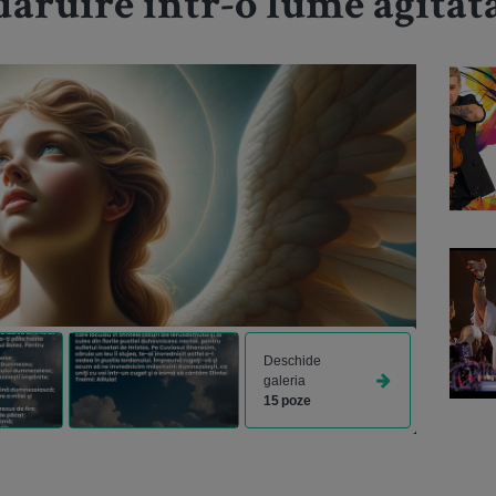
dăruire într-o lume agitat
Deschide
galeria
15 poze