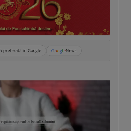
G
o
o
g
l
e
ă preferată în Google
News