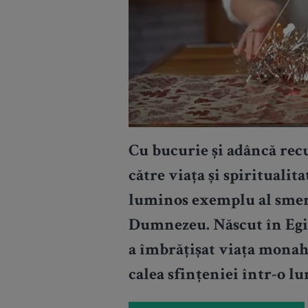
Cu bucurie și adâncă rec
către viața și spirituali
luminos exemplu al smere
Dumnezeu. Născut în Egip
a îmbrățișat viața monaha
calea sfințeniei într-o lu