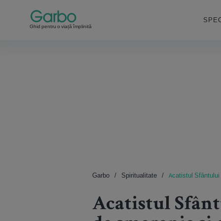
SPEC
Ghid pentru o viață împlinită
Garbo
Spiritualitate
Acatistul Sfântulu
Acatistul Sfân