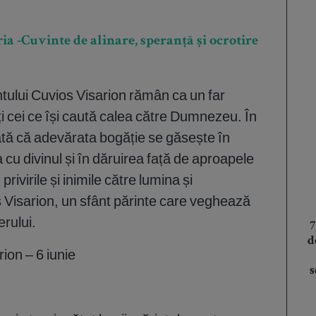
a -Cuvinte de alinare, speranță și ocrotire
fântului Cuvios Visarion rămân ca un far
ți cei ce își caută calea către Dumnezeu. În
ată că adevărata bogăție se găsește în
cu divinul și în dăruirea față de aproapele
rivirile și inimile către lumina și
 Visarion, un sfânt părinte care veghează
erului.
7
d
rion – 6 iunie
s