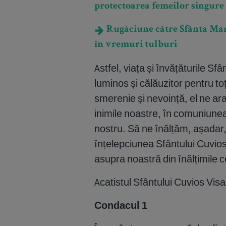
protectoarea femeilor singure
Rugăciune către Sfânta Mari
în vremuri tulburi
Astfel, viața și învățăturile S
luminos și călăuzitor pentru to
smerenie și nevoință, el ne ar
inimile noastre, în comuniunea 
nostru. Să ne înălțăm, așadar, p
înțelepciunea Sfântului Cuvios
asupra noastră din înălțimile c
Acatistul Sfântului Cuvios Visa
Condacul 1