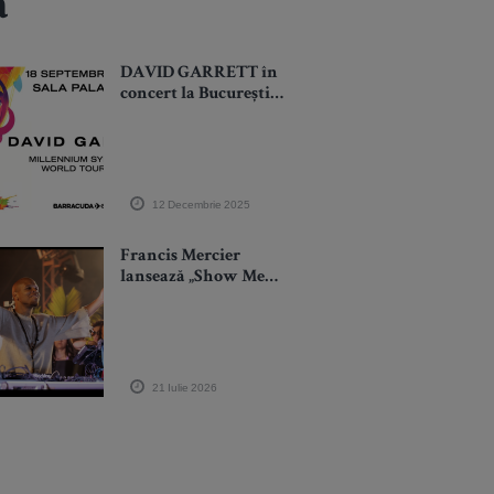
ă
DAVID GARRETT în
concert la București
cu Millennium
Symphony World
Tour
12 Decembrie 2025
Francis Mercier
lansează „Show Me
Love (Devotion)”, o
nouă piesă construită
în jurul hitului
emblematic al lui
Robin S.
21 Iulie 2026