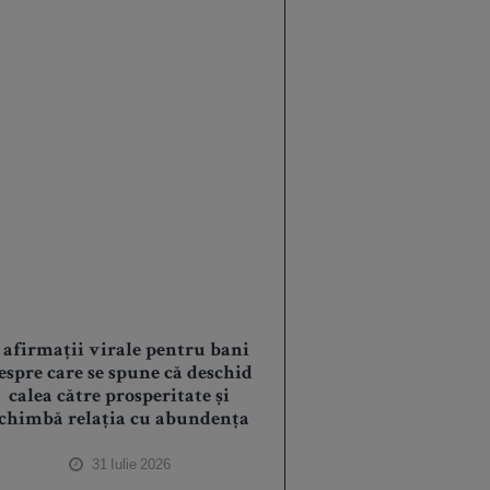
 afirmații virale pentru bani
espre care se spune că deschid
calea către prosperitate și
chimbă relația cu abundența
31 Iulie 2026