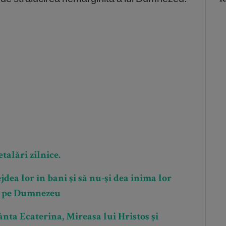
talări zilnice.
ea lor în bani şi să nu-şi dea inima lor
tă pe Dumnezeu
nta Ecaterina, Mireasa lui Hristos și