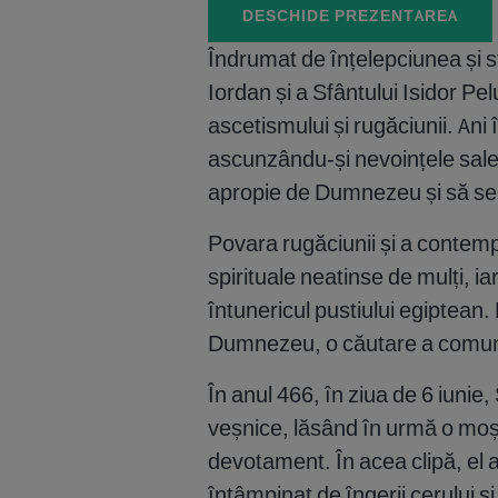
DESCHIDE PREZENTAREA
Îndrumat de înțelepciunea și s
Iordan și a Sfântului Isidor Pel
ascetismului și rugăciunii. Ani î
ascunzându-și nevoințele sale 
apropie de Dumnezeu și să se pur
Povara rugăciunii și a contempl
spirituale neatinse de mulți, iar 
întunericul pustiului egiptean. 
Dumnezeu, o căutare a comuniu
În anul 466, în ziua de 6 iunie,
veșnice, lăsând în urmă o moșt
devotament. În acea clipă, el a
întâmpinat de îngerii cerului 