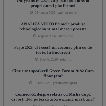
OnlyFans în 2024. Câți bani au ajuns la
proprietarul platformei
25 August 2025 -
wall-street.ro
ANALIZĂ VIDEO Primele produse
tehnologice sunt mai mereu proaste
6 Aprilie 2026 -
start-up.ro
Paște 2026: cât costă un cozonac plin cu de
toate, în București
8 Aprilie 2026 -
retail.ro
Cine sunt speakerii Green Forum 2026: Cum
finanțăm?
15 Mai 2026 -
green.start-up.ro
Connect-R, despre relația cu Misha după
divorț: „Nu putea să aibă o mamă mai bună!”