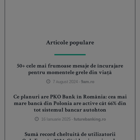
Articole populare
50+ cele mai frumoase mesaje de încurajare
pentru momentele grele din viață
7 August 2024 -
9am.ro
Ce planuri are PKO Bank în România: cea mai
mare bancă din Polonia are active cât 66% din
tot sistemul bancar autohton
16 Ianuarie 2025 -
futurebanking.ro
Sumă record cheltuită de utilizatorii