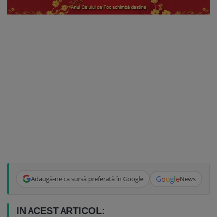
G
o
o
g
l
e
Adaugă-ne ca sursă preferată în Google
News
IN ACEST ARTICOL: