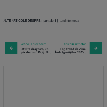
ALTE ARTICOLE DESPRE:
pantaloni
tendinte moda
Articolul precedent
Articolul urmator
Multă dragoste, un
Top trend de Ziua
pic de roșu! ROȘUL...
Îndrăgostiților 2025...