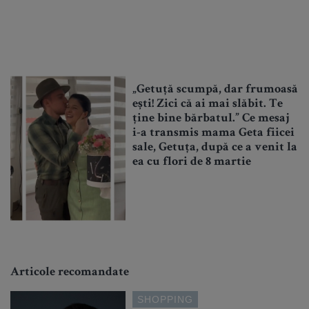
„Getuță scumpă, dar frumoasă
ești! Zici că ai mai slăbit. Te
ține bine bărbatul.” Ce mesaj
i-a transmis mama Geta fiicei
sale, Getuța, după ce a venit la
ea cu flori de 8 martie
Articole recomandate
SHOPPING