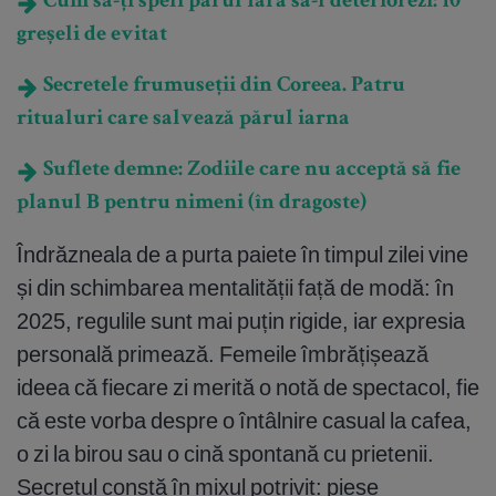
Cum să-ți speli părul fără să-l deteriorezi: 10
greșeli de evitat
Secretele frumuseții din Coreea. Patru
ritualuri care salvează părul iarna
Suflete demne: Zodiile care nu acceptă să fie
planul B pentru nimeni (în dragoste)
Îndrăzneala de a purta paiete în timpul zilei vine
și din schimbarea mentalității față de modă: în
2025, regulile sunt mai puțin rigide, iar expresia
personală primează. Femeile îmbrățișează
ideea că fiecare zi merită o notă de spectacol, fie
că este vorba despre o întâlnire casual la cafea,
o zi la birou sau o cină spontană cu prietenii.
Secretul constă în mixul potrivit: piese