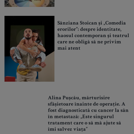
Sânziana Stoican și „Comedia
erorilor”: despre identitate,
haosul contemporan și teatrul
care ne obligă să ne privim
mai atent
Alina Pușcău, mărturisire
sfâșietoare înainte de operație. A
fost diagnosticată cu cancer la sân
în metastază: „Este singurul
tratament care o să mă ajute să
îmi salvez viața”