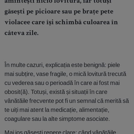
amintești nicio lovitură, iar totuși
găsești pe picioare sau pe brațe pete
violacee care își schimbă culoarea în
câteva zile.
În multe cazuri, explicația este benignă: piele
mai subțire, vase fragile, o mică lovitură trecută
cu vederea sau o perioadă în care ai fost mai
obosit(ă). Totuși, există și situații în care
vânătăile frecvente pot fi un semnal că merită să
te uiți mai atent la medicație, alimentație,
coagulare sau la alte simptome asociate.
Mai jos găsești repere clare: când vânătăile