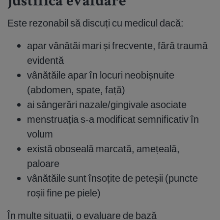
justifică evaluare
Este rezonabil să discuți cu medicul dacă:
apar vânătăi mari și frecvente, fără traumă
evidentă
vânătăile apar în locuri neobișnuite
(abdomen, spate, față)
ai sângerări nazale/gingivale asociate
menstruația s-a modificat semnificativ în
volum
există oboseală marcată, amețeală,
paloare
vânătăile sunt însoțite de peteșii (puncte
roșii fine pe piele)
În multe situații, o evaluare de bază