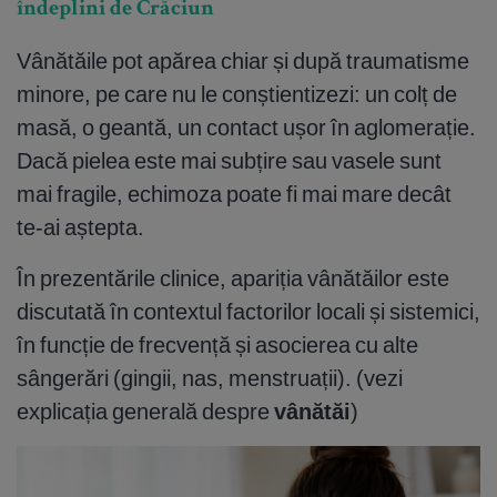
îndeplini de Crăciun
Vânătăile pot apărea chiar și după traumatisme
minore, pe care nu le conștientizezi: un colț de
masă, o geantă, un contact ușor în aglomerație.
Dacă pielea este mai subțire sau vasele sunt
mai fragile, echimoza poate fi mai mare decât
te-ai aștepta.
În prezentările clinice, apariția vânătăilor este
discutată în contextul factorilor locali și sistemici,
în funcție de frecvență și asocierea cu alte
sângerări (gingii, nas, menstruații). (vezi
explicația generală despre
vânătăi
)