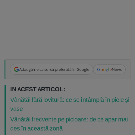
G
o
o
g
l
e
Adaugă-ne ca sursă preferată în Google
News
IN ACEST ARTICOL:
Vânătăi fără lovitură: ce se întâmplă în piele și
vase
Vânătăi frecvente pe picioare: de ce apar mai
des în această zonă