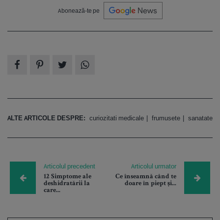
Abonează-te pe
ALTE ARTICOLE DESPRE:
curiozitati medicale
frumusete
sanatate
Articolul precedent
Articolul urmator
12 Simptome ale
Ce înseamnă când te
deshidratării la
doare în piept și...
care...