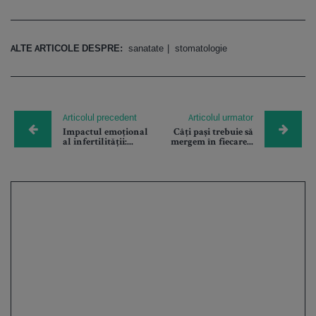
ALTE ARTICOLE DESPRE:
sanatate
stomatologie
Articolul precedent
Articolul urmator
Impactul emoțional
Câți pași trebuie să
al infertilității:...
mergem în fiecare...