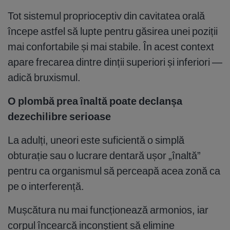
Tot sistemul proprioceptiv din cavitatea orală
începe astfel să lupte pentru găsirea unei poziții
mai confortabile și mai stabile. În acest context
apare frecarea dintre dinții superiori și inferiori —
adică bruxismul.
O plombă prea înaltă poate declanșa
dezechilibre serioase
La adulți, uneori este suficientă o simplă
obturație sau o lucrare dentară ușor „înaltă”
pentru ca organismul să perceapă acea zonă ca
pe o interferență.
Mușcătura nu mai funcționează armonios, iar
corpul încearcă inconștient să elimine