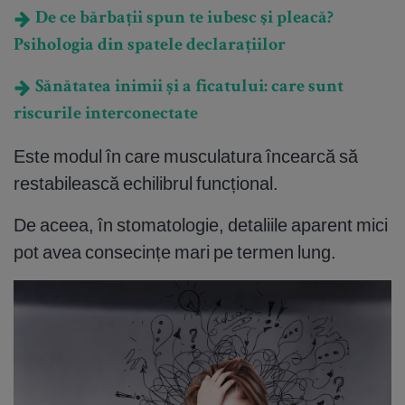
De ce bărbații spun te iubesc şi pleacă?
Psihologia din spatele declarațiilor
Sănătatea inimii și a ficatului: care sunt
riscurile interconectate
Este modul în care musculatura încearcă să
restabilească echilibrul funcțional.
De aceea, în stomatologie, detaliile aparent mici
pot avea consecințe mari pe termen lung.