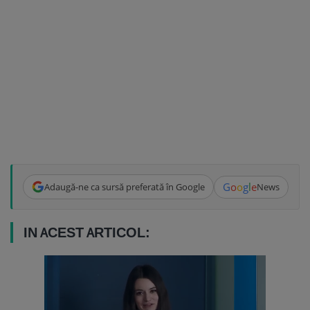
G
o
o
g
l
e
Adaugă-ne ca sursă preferată în Google
News
IN ACEST ARTICOL: