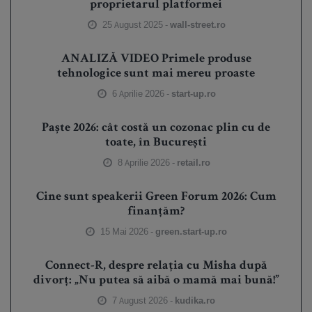
proprietarul platformei
25 August 2025 -
wall-street.ro
ANALIZĂ VIDEO Primele produse
tehnologice sunt mai mereu proaste
6 Aprilie 2026 -
start-up.ro
Paște 2026: cât costă un cozonac plin cu de
toate, în București
8 Aprilie 2026 -
retail.ro
Cine sunt speakerii Green Forum 2026: Cum
finanțăm?
15 Mai 2026 -
green.start-up.ro
Connect-R, despre relația cu Misha după
divorț: „Nu putea să aibă o mamă mai bună!”
7 August 2026 -
kudika.ro