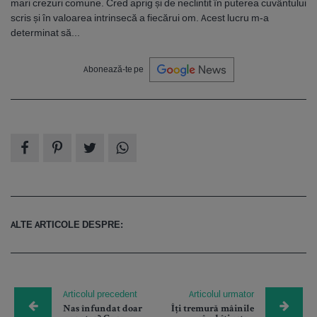
mari crezuri comune. Cred aprig și de neclintit în puterea cuvântului
scris și în valoarea intrinsecă a fiecărui om. Acest lucru m-a
determinat să...
Abonează-te pe
ALTE ARTICOLE DESPRE:
Articolul precedent
Articolul urmator
Nas înfundat doar
Îți tremură mâinile