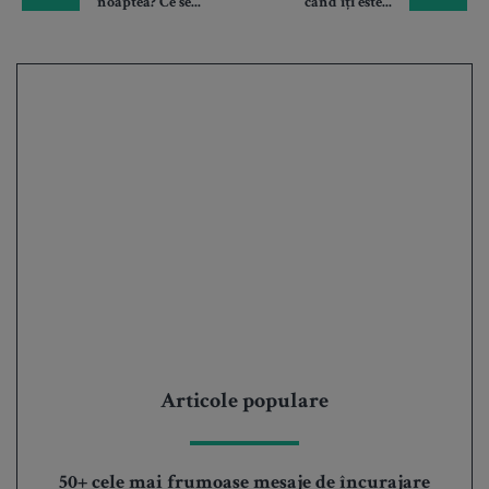
noaptea? Ce se...
când îți este...
Articole populare
50+ cele mai frumoase mesaje de încurajare