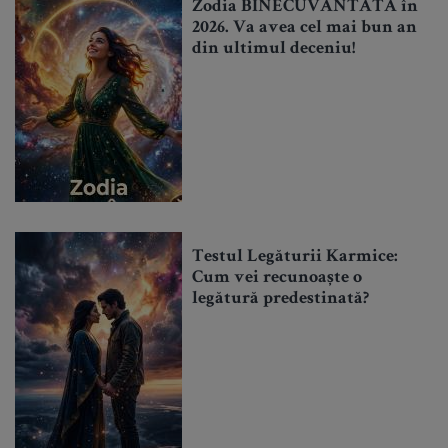
Zodia BINECUVÂNTATĂ în
2026. Va avea cel mai bun an
din ultimul deceniu!
Testul Legăturii Karmice:
Cum vei recunoaște o
legătură predestinată?