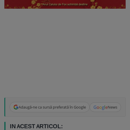
G
o
o
g
l
e
Adaugă-ne ca sursă preferată în Google
News
IN ACEST ARTICOL: