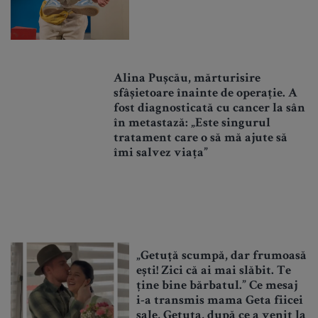
Alina Pușcău, mărturisire
sfâșietoare înainte de operație. A
fost diagnosticată cu cancer la sân
în metastază: „Este singurul
tratament care o să mă ajute să
îmi salvez viața”
„Getuță scumpă, dar frumoasă
ești! Zici că ai mai slăbit. Te
ține bine bărbatul.” Ce mesaj
i-a transmis mama Geta fiicei
sale, Getuța, după ce a venit la