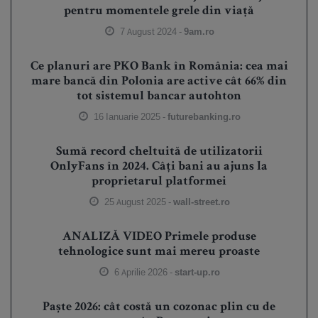
pentru momentele grele din viață
7 August 2024 -
9am.ro
Ce planuri are PKO Bank în România: cea mai
mare bancă din Polonia are active cât 66% din
tot sistemul bancar autohton
16 Ianuarie 2025 -
futurebanking.ro
Sumă record cheltuită de utilizatorii
OnlyFans în 2024. Câți bani au ajuns la
proprietarul platformei
25 August 2025 -
wall-street.ro
ANALIZĂ VIDEO Primele produse
tehnologice sunt mai mereu proaste
6 Aprilie 2026 -
start-up.ro
Paște 2026: cât costă un cozonac plin cu de