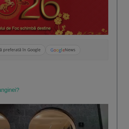
G
o
o
g
l
e
ă preferată în Google
News
anginei?