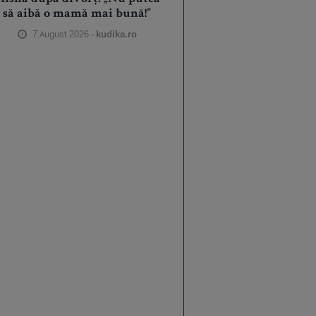
să aibă o mamă mai bună!”
7 August 2026 -
kudika.ro