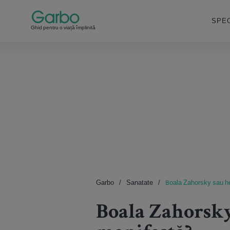
SPEC
Ghid pentru o viață împlinită
Garbo
Sanatate
Boala Zahorsky sau he
Boala Zahorsky