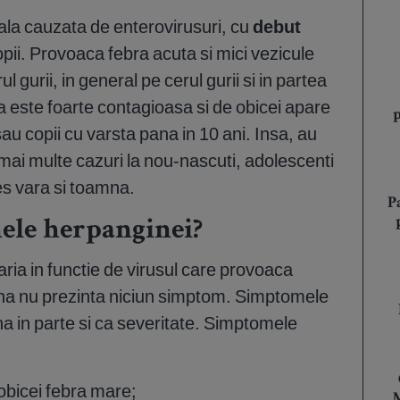
rala cauzata de enterovirusuri, cu
debut
opii. Provoaca febra acuta si mici vezicule
ul gurii, in general pe cerul gurii si in partea
a este foarte contagioasa si de obicei apare
 sau copii cu varsta pana in 10 ani. Insa, au
ai multe cazuri la nou-nascuti, adolescenti
des vara si toamna.
P
ele herpanginei?
ia in functie de virusul care provoaca
gina nu prezinta niciun simptom. ‌Simptomele
a in parte si ca severitate. Simptomele
obicei febra mare;
M