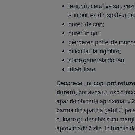
leziuni ulcerative sau vezic
si in partea din spate a gat
dureri de cap;
dureri in gat;
pierderea poftei de manc
dificultati la inghitire;
stare generala de rau;
iritabilitate.
Deoarece unii copii
pot refuz
durerii
, pot avea un risc cresc
apar de obicei la aproximativ 2 z
partea din spate a gatului, pe 
culoare gri deschis si cu margi
aproximativ 7 zile. In functie d