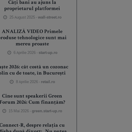
Câți bani au ajuns la
proprietarul platformei
25 August 2025 -
wall-street.ro
ANALIZĂ VIDEO Primele
produse tehnologice sunt mai
mereu proaste
6 Aprilie 2026 -
start-up.ro
aște 2026: cât costă un cozonac
plin cu de toate, în București
8 Aprilie 2026 -
retail.ro
Cine sunt speakerii Green
Forum 2026: Cum finanțăm?
15 Mai 2026 -
green.start-up.ro
Connect-R, despre relația cu
isha după divorț: „Nu putea