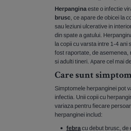
Herpangina
este o infectie vi
brusc
, ce apare de obicei la c
sau leziuni ulcerative in interior
din spate a gatului. Herpangin
la copii cu varsta intre 1-4 ani
fost raportate, de asemenea, m
si adulti tineri. Apare cel mai 
Care sunt simptom
Simptomele herpanginei pot var
infectia. Unii copii cu herpan
variaza pentru fiecare persoan
herpanginei includ:
febra
cu debut brusc, de 