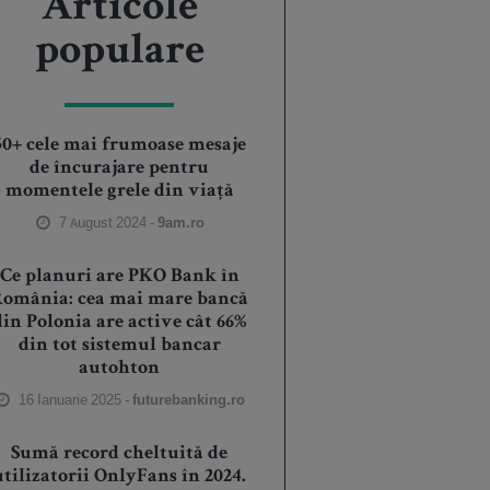
Articole
populare
50+ cele mai frumoase mesaje
de încurajare pentru
momentele grele din viață
7 August 2024 -
9am.ro
Ce planuri are PKO Bank în
România: cea mai mare bancă
din Polonia are active cât 66%
din tot sistemul bancar
autohton
16 Ianuarie 2025 -
futurebanking.ro
Sumă record cheltuită de
utilizatorii OnlyFans în 2024.