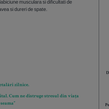
biciune musculara si dificultati de
avea si dureri de spate.
D
talări zilnice.
ital. Cum ne distruge stresul din viața
 seama”
P