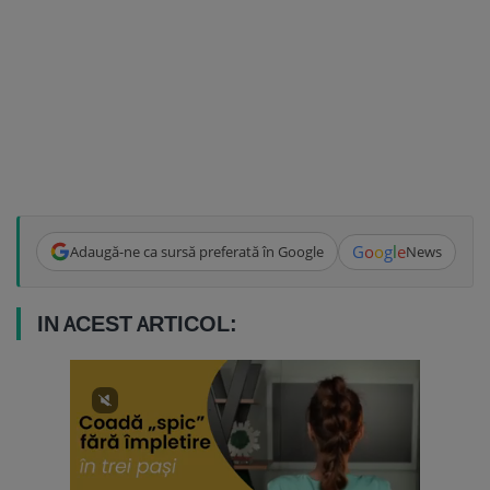
G
o
o
g
l
e
Adaugă-ne ca sursă preferată în Google
News
IN ACEST ARTICOL: