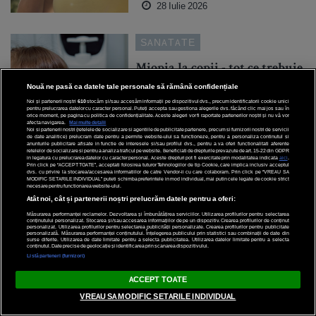
28 Iulie 2026
SANATATE
Miopia la copii - tot ce trebuie
să știi
Nouă ne pasă ca datele tale personale să rămână confidențiale
Noi și partenerii noștri
610
stocăm și/sau accesăm informații pe dispozitivul dvs., precum identificatorii cookie unici
pentru prelucrarea datelor cu caracter personal. Puteți accepta sau gestiona alegerile dvs. făcând clic mai jos sau în
orice moment, pe pagina cu politica de confidențialitate. Aceste alegeri vor fi raportate partenerilor noștri și nu vă vor
afecta navigarea.
Mai multe detalii
Noi si partenerii nostri (retelele de socializare si agentiile de publicitate partenere, precum si furnizorii nostri de servicii
de date analitice) prelucram date pentru a permite website-ului sa functioneze, pentru a personaliza continutul si
anunturile publicitare afisate in functie de interesele si/sau profilul dvs., pentru a va oferi functionalitati aferente
retelelor de socializare si pentru a analiza traficul pe website. Beneficiati de drepturile prevazute de art. 15-22 din GDPR
in legatura cu prelucrarea datelor cu caracter personal. Aceste drepturi pot fi exercitate prin modalitatea indicata
aici
.
Prin click pe “ACCEPT TOATE”, acceptati folosirea tuturor Tehnologiilor de tip Cookie, care implica inclusiv acceptul
dvs. cu privire la stocarea/accesarea informatiilor de catre Vendor-ii cu care colaboram. Prin click pe “VREAU SA
MODIFIC SETARILE INDIVIDUAL” puteti schimba preferintele in mod individual, mai putin cele legate de cookie strict
28 Iulie 2026
necesare pentru functionarea website-ului.
Atât noi, cât și partenerii noștri prelucrăm datele pentru a oferi:
Măsurarea performanței reclamelor. Dezvoltarea și îmbunătățirea serviciilor. Utilizarea profilurilor pentru selectarea
SANATATE
conținutului personalizat. Stocarea și/sau accesarea informațiilor de pe un dispozitiv. Crearea profilurilor de conținut
personalizat. Utilizarea profilurilor pentru selectarea publicității personalizate. Crearea profilurilor pentru publicitate
personalizată. Măsurarea performanței conținutului. Înțelegerea publicului prin statistici sau combinații de date din
surse diferite. Utilizarea de date limitate pentru a selecta publicitatea. Utilizarea datelor limitate pentru a selecta
7 cauze ascunse ale oboselii
conținutul. Date precise de geolocație și identificarea prin scanarea dispozitivului.
Listă parteneri (furnizori)
cronice în rândul persoanelor
cu joburi sedentare
ACCEPT TOATE
VREAU SA MODIFIC SETARILE INDIVIDUAL