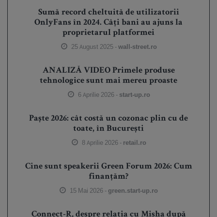
Sumă record cheltuită de utilizatorii
OnlyFans în 2024. Câți bani au ajuns la
proprietarul platformei
25 August 2025 -
wall-street.ro
ANALIZĂ VIDEO Primele produse
tehnologice sunt mai mereu proaste
6 Aprilie 2026 -
start-up.ro
Paște 2026: cât costă un cozonac plin cu de
toate, în București
8 Aprilie 2026 -
retail.ro
Cine sunt speakerii Green Forum 2026: Cum
finanțăm?
15 Mai 2026 -
green.start-up.ro
Connect-R, despre relația cu Misha după