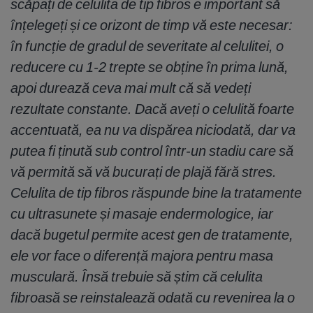
scăpați de celulita de tip fibros e important să
înțelegeți și ce orizont de timp vă este necesar:
în funcție de gradul de severitate al celulitei, o
reducere cu 1-2 trepte se obține în prima lună,
apoi durează ceva mai mult că să vedeți
rezultate constante. Dacă aveți o celulită foarte
accentuată, ea nu va dispărea niciodată, dar va
putea fi ținută sub control într-un stadiu care să
vă permită să vă bucurați de plajă fără stres.
Celulita de tip fibros răspunde bine la tratamente
cu ultrasunete și masaje endermologice, iar
dacă bugetul permite acest gen de tratamente,
ele vor face o diferență majora pentru masa
musculară. Însă trebuie să știm că celulita
fibroasă se reinstalează odată cu revenirea la o