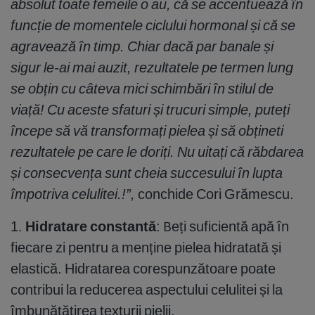
absolut toate femeile o au, că se accentuează în
funcție de momentele ciclului hormonal și că se
agravează în timp. Chiar dacă par banale și
sigur le-ai mai auzit, rezultatele pe termen lung
se obțin cu câteva mici schimbări în stilul de
viață! Cu aceste sfaturi și trucuri simple, puteți
începe să vă transformați pielea și să obțineti
rezultatele pe care le doriți. Nu uitați că răbdarea
și consecvența sunt cheia succesului în lupta
împotriva celulitei.!”,
conchide Cori Grămescu.
1.
Hidratare constantă
: Beți suficientă apă în
fiecare zi pentru a menține pielea hidratată și
elastică. Hidratarea corespunzătoare poate
contribui la reducerea aspectului celulitei și la
îmbunătățirea texturii pielii.