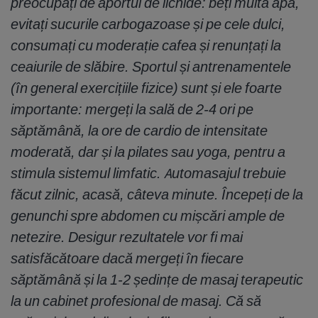
preocupați de aportul de lichide: beți multă apă,
evitați sucurile carbogazoase și pe cele dulci,
consumați cu moderație cafea și renunțați la
ceaiurile de slăbire. Sportul și antrenamentele
(în general exercițiile fizice) sunt și ele foarte
importante: mergeți la sală de 2-4 ori pe
săptămână, la ore de cardio de intensitate
moderată, dar și la pilates sau yoga, pentru a
stimula sistemul limfatic. Automasajul trebuie
făcut zilnic, acasă, câteva minute. Începeți de la
genunchi spre abdomen cu mișcări ample de
netezire. Desigur rezultatele vor fi mai
satisfăcătoare dacă mergeți în fiecare
săptămână și la 1-2 ședințe de masaj terapeutic
la un cabinet profesional de masaj. Că să