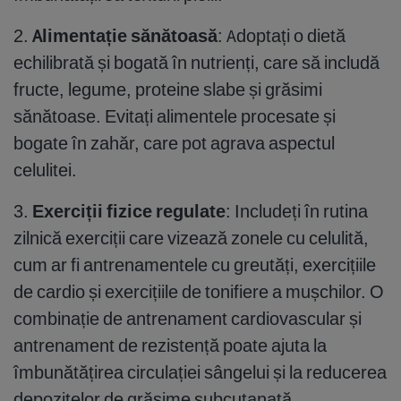
2.
Alimentație sănătoasă
: Adoptați o dietă
echilibrată și bogată în nutrienți, care să includă
fructe, legume, proteine slabe și grăsimi
sănătoase. Evitați alimentele procesate și
bogate în zahăr, care pot agrava aspectul
celulitei.
3.
Exerciții fizice regulate
: Includeți în rutina
zilnică exerciții care vizează zonele cu celulită,
cum ar fi antrenamentele cu greutăți, exercițiile
de cardio și exercițiile de tonifiere a mușchilor. O
combinație de antrenament cardiovascular și
antrenament de rezistență poate ajuta la
îmbunătățirea circulației sângelui și la reducerea
depozitelor de grăsime subcutanată.