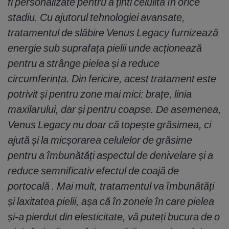
fi personalizate pentru a ținti celulita în orice
stadiu. Cu ajutorul tehnologiei avansate,
tratamentul de slăbire Venus Legacy furnizează
energie sub suprafața pielii unde acționează
pentru a strânge pielea și a reduce
circumferința. Din fericire, acest tratament este
potrivit și pentru zone mai mici: brațe, linia
maxilarului, dar și pentru coapse. De asemenea,
Venus Legacy nu doar că topește grăsimea, ci
ajută și la micșorarea celulelor de grăsime
pentru a îmbunătăți aspectul de denivelare și a
reduce semnificativ efectul de coajă de
portocală . Mai mult, tratamentul va îmbunătăți
și laxitatea pielii, așa că în zonele în care pielea
și-a pierdut din elesticitate, vă puteți bucura de o