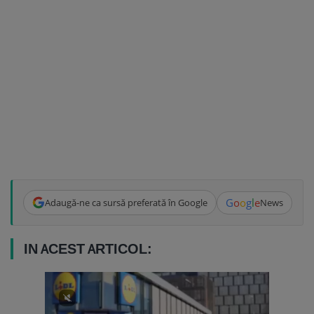
G
o
o
g
l
e
Adaugă-ne ca sursă preferată în Google
News
IN ACEST ARTICOL: