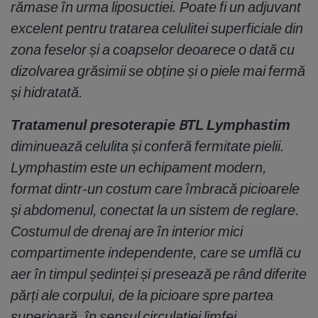
rămase în urma liposuctiei. Poate fi un adjuvant
excelent pentru tratarea celulitei superficiale din
zona feselor și a coapselor deoarece o dată cu
dizolvarea grăsimii se obține și o piele mai fermă
și hidratată.
Tratamenul presoterapie BTL Lymphastim
diminuează celulita și conferă fermitate pielii.
Lymphastim este un echipament modern,
format dintr-un costum care îmbracă picioarele
și abdomenul, conectat la un sistem de reglare.
Costumul de drenaj are în interior mici
compartimente independente, care se umflă cu
aer în timpul ședinței și presează pe rând diferite
părți ale corpului, de la picioare spre partea
superioară, în sensul circulației limfei.