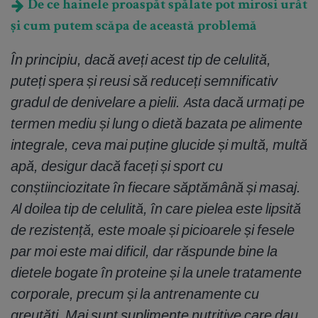
De ce hainele proaspăt spălate pot mirosi urât
și cum putem scăpa de această problemă
În principiu, dacă aveți acest tip de celulită,
puteți spera și reusi să reduceți semnificativ
gradul de denivelare a pielii. Asta dacă urmați pe
termen mediu și lung o dietă bazata pe alimente
integrale, ceva mai puține glucide și multă, multă
apă, desigur dacă faceți și sport cu
conștiinciozitate în fiecare săptămână și masaj.
Al doilea tip de celulită, în care pielea este lipsită
de rezistență, este moale și picioarele și fesele
par moi este mai dificil, dar răspunde bine la
dietele bogate în proteine și la unele tratamente
corporale, precum și la antrenamente cu
greutăți. Mai sunt suplimente nutritive care dau