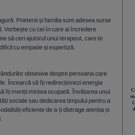
ingură. Prietenii și familia sunt adesea surse
. Vorbește cu cei în care ai încredere
e să ceri ajutorul unui terapeut, care te
ificil cu empatie și expertiză.
gândurilor obsesive despre persoana care
e. Încearcă să îți redirecționezi energia
C
 să îți menții mintea ocupată. Învățarea unui
ma
tăți sociale sau dedicarea timpului pentru a
C
dalități eficiente de a-ți distrage atenția și
d
.