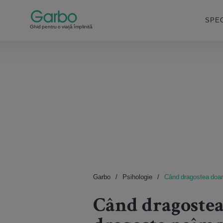
SPEC
Ghid pentru o viață împlinită
Garbo
Psihologie
Când dragostea doare
Când dragostea 