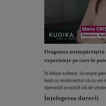
Dragostea neîmpărtășită 
experiențe pe care le put
Îți sfâșie sufletul, îți umple gâ
lasă cu sentimentul că nu vei 
speranță și există căi de vinde
Înțelegerea durerii