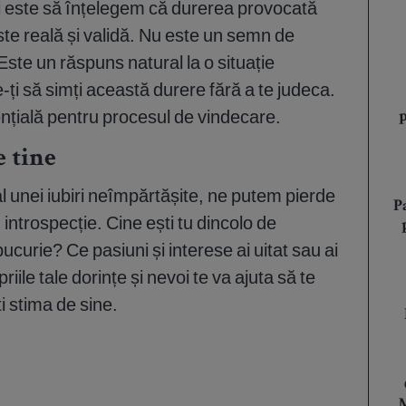
ii este să înțelegem că durerea provocată
te reală și validă. Nu este un semn de
Este un răspuns natural la o situație
i să simți această durere fără a te judeca.
nțială pentru procesul de vindecare.
e tine
l unei iubiri neîmpărtășite, ne putem pierde
P
 introspecție. Cine ești tu dincolo de
curie? Ce pasiuni și interese ai uitat sau ai
ile tale dorințe și nevoi te va ajuta să te
ti stima de sine.
M