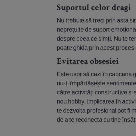
Suportul celor dragi
Nu trebuie să treci prin asta s
neprețuite de suport emoțional
despre ceea ce simți. Nu te tem
poate ghida prin acest proces d
Evitarea obsesiei
Este ușor să cazi în capcana 
nu-ți împărtășește sentimentel
către activități constructive și
nou hobby, implicarea în activi
te dezvolta profesional pot fi mo
de a te reconecta cu tine însăți