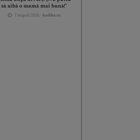
să aibă o mamă mai bună!”
7 August 2026 -
kudika.ro