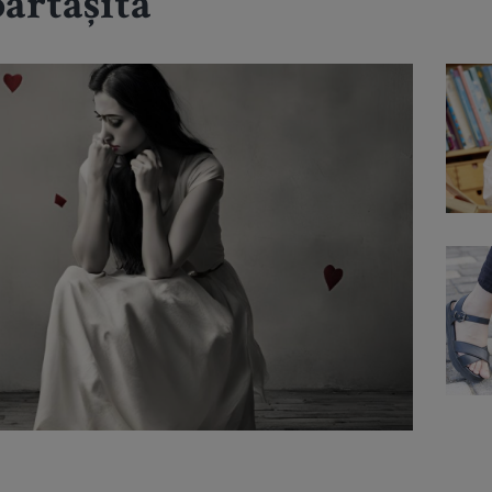
ărtășită