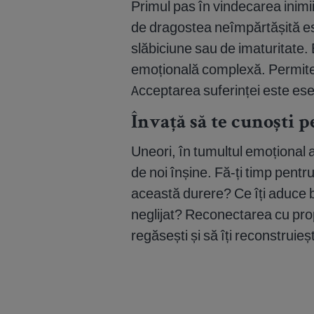
Primul pas în vindecarea inim
de dragostea neîmpărtășită es
slăbiciune sau de imaturitate. 
emoțională complexă. Permite-ț
Acceptarea suferinței este ese
Învață să te cunoști p
Uneori, în tumultul emoțional a
de noi înșine. Fă-ți timp pentru
această durere? Ce îți aduce bu
neglijat? Reconectarea cu propri
regăsești și să îți reconstruieș