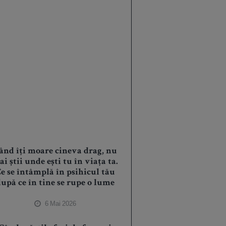
ând îți moare cineva drag, nu
i știi unde ești tu în viața ta.
e se întâmplă în psihicul tău
upă ce în tine se rupe o lume
6 Mai 2026