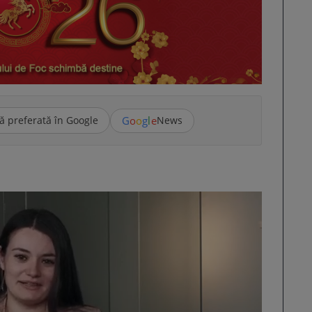
G
o
o
g
l
e
ă preferată în Google
News