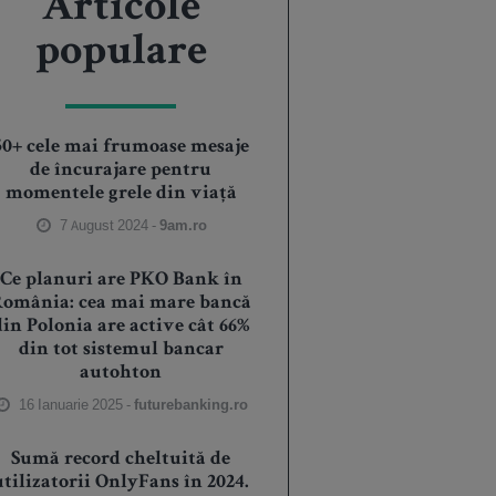
Articole
populare
50+ cele mai frumoase mesaje
de încurajare pentru
momentele grele din viață
7 August 2024 -
9am.ro
Ce planuri are PKO Bank în
România: cea mai mare bancă
din Polonia are active cât 66%
din tot sistemul bancar
autohton
16 Ianuarie 2025 -
futurebanking.ro
Sumă record cheltuită de
utilizatorii OnlyFans în 2024.