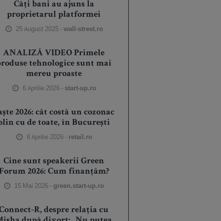
Câți bani au ajuns la
proprietarul platformei
25 August 2025 -
wall-street.ro
ANALIZĂ VIDEO Primele
produse tehnologice sunt mai
mereu proaste
6 Aprilie 2026 -
start-up.ro
aște 2026: cât costă un cozonac
plin cu de toate, în București
8 Aprilie 2026 -
retail.ro
Cine sunt speakerii Green
Forum 2026: Cum finanțăm?
15 Mai 2026 -
green.start-up.ro
Connect-R, despre relația cu
isha după divorț: „Nu putea