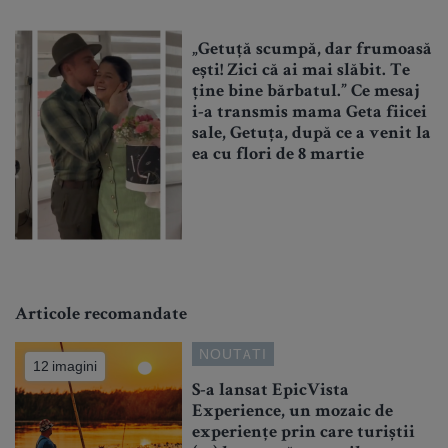
„Getuță scumpă, dar frumoasă
ești! Zici că ai mai slăbit. Te
ține bine bărbatul.” Ce mesaj
i-a transmis mama Geta fiicei
sale, Getuța, după ce a venit la
ea cu flori de 8 martie
Articole recomandate
NOUTATI
12 imagini
S-a lansat EpicVista
Experience, un mozaic de
experiențe prin care turiștii