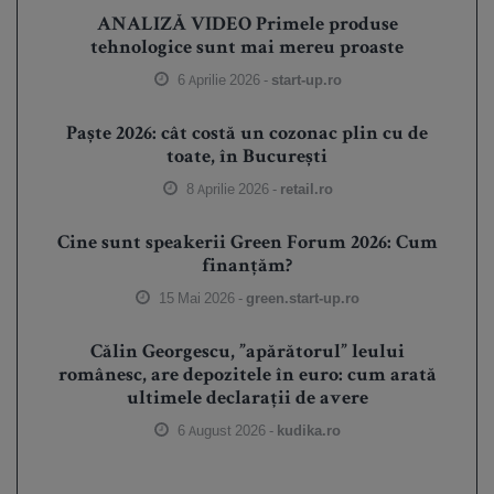
ANALIZĂ VIDEO Primele produse
tehnologice sunt mai mereu proaste
6 Aprilie 2026 -
start-up.ro
Paște 2026: cât costă un cozonac plin cu de
toate, în București
8 Aprilie 2026 -
retail.ro
Cine sunt speakerii Green Forum 2026: Cum
finanțăm?
15 Mai 2026 -
green.start-up.ro
Călin Georgescu, ”apărătorul” leului
românesc, are depozitele în euro: cum arată
ultimele declarații de avere
6 August 2026 -
kudika.ro