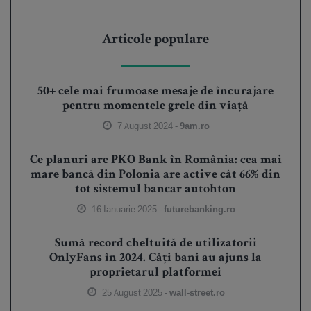
Articole populare
50+ cele mai frumoase mesaje de încurajare
pentru momentele grele din viață
7 August 2024 -
9am.ro
Ce planuri are PKO Bank în România: cea mai
mare bancă din Polonia are active cât 66% din
tot sistemul bancar autohton
16 Ianuarie 2025 -
futurebanking.ro
Sumă record cheltuită de utilizatorii
OnlyFans în 2024. Câți bani au ajuns la
proprietarul platformei
25 August 2025 -
wall-street.ro