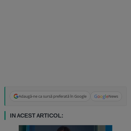
G
o
o
g
l
e
Adaugă-ne ca sursă preferată în Google
News
IN ACEST ARTICOL: