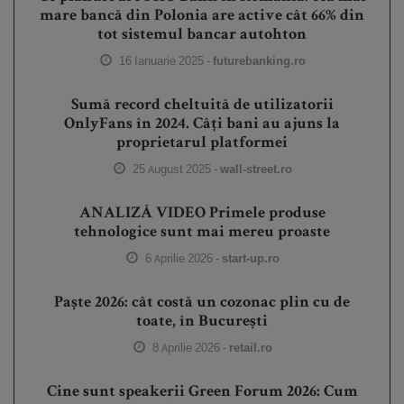
mare bancă din Polonia are active cât 66% din
tot sistemul bancar autohton
16 Ianuarie 2025 -
futurebanking.ro
Sumă record cheltuită de utilizatorii
OnlyFans în 2024. Câți bani au ajuns la
proprietarul platformei
25 August 2025 -
wall-street.ro
ANALIZĂ VIDEO Primele produse
tehnologice sunt mai mereu proaste
6 Aprilie 2026 -
start-up.ro
Paște 2026: cât costă un cozonac plin cu de
toate, în București
8 Aprilie 2026 -
retail.ro
Cine sunt speakerii Green Forum 2026: Cum