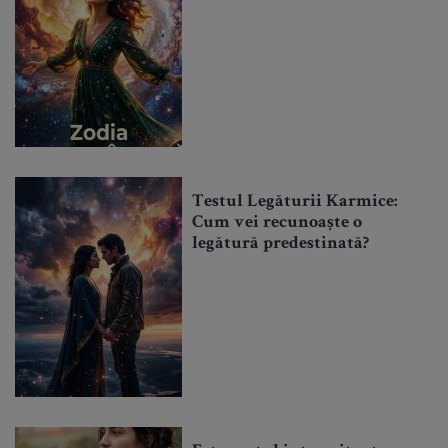
Testul Legăturii Karmice:
Cum vei recunoaște o
legătură predestinată?