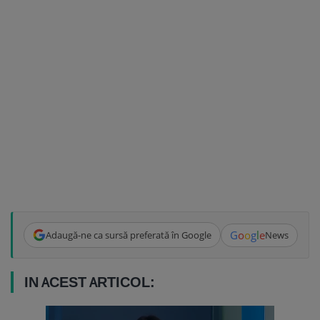
G
o
o
g
l
e
Adaugă-ne ca sursă preferată în Google
News
IN ACEST ARTICOL: