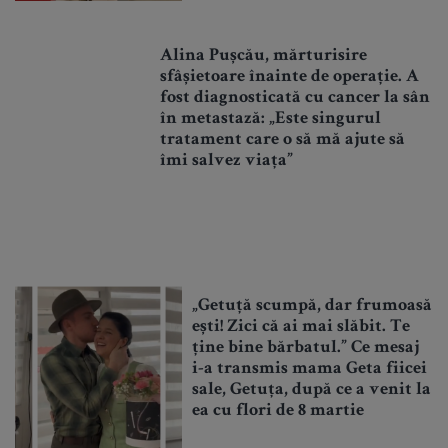
Alina Pușcău, mărturisire
sfâșietoare înainte de operație. A
fost diagnosticată cu cancer la sân
în metastază: „Este singurul
tratament care o să mă ajute să
îmi salvez viața”
„Getuță scumpă, dar frumoasă
ești! Zici că ai mai slăbit. Te
ține bine bărbatul.” Ce mesaj
i-a transmis mama Geta fiicei
sale, Getuța, după ce a venit la
ea cu flori de 8 martie