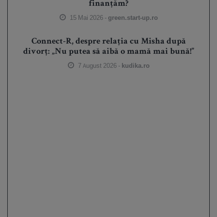
finanțăm?
15 Mai 2026 -
green.start-up.ro
Connect-R, despre relația cu Misha după
divorț: „Nu putea să aibă o mamă mai bună!”
7 August 2026 -
kudika.ro