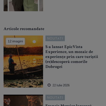
Articole recomandate
NOUTATI
12 imagini
S-a lansat EpicVista
Experience, un mozaic de
experiențe prin care turiștii
(re)descoperă comorile
Dobrogei
22 Iulie 2026
NOUTATI