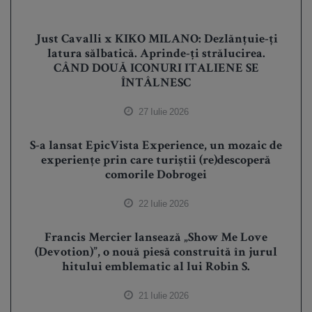
Just Cavalli x KIKO MILANO: Dezlănțuie-ți
latura sălbatică. Aprinde-ți strălucirea.
CÂND DOUĂ ICONURI ITALIENE SE
ÎNTÂLNESC
27 Iulie 2026
S-a lansat EpicVista Experience, un mozaic de
experiențe prin care turiștii (re)descoperă
comorile Dobrogei
22 Iulie 2026
Francis Mercier lansează „Show Me Love
(Devotion)”, o nouă piesă construită în jurul
hitului emblematic al lui Robin S.
21 Iulie 2026