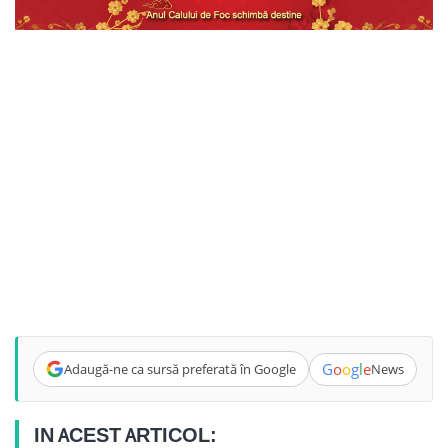
G
o
o
g
l
e
Adaugă-ne ca sursă preferată în Google
News
IN ACEST ARTICOL: