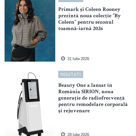
Primark și Coleen Rooney
prezintă noua colecție ”By
Coleen” pentru sezonul
toamnă-iarnă 2026
31 Iulie 2026
NOUTATI
Beauty One a lansat în
România SIRION, noua
generație de radiofrecvență
pentru remodelare corporală
și rejuvenare
28 Iulie 2026