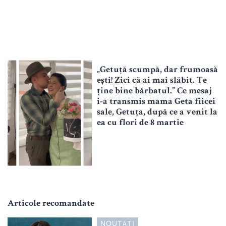
„Getuță scumpă, dar frumoasă
ești! Zici că ai mai slăbit. Te
ține bine bărbatul.” Ce mesaj
i-a transmis mama Geta fiicei
sale, Getuța, după ce a venit la
ea cu flori de 8 martie
Articole recomandate
NOUTATI