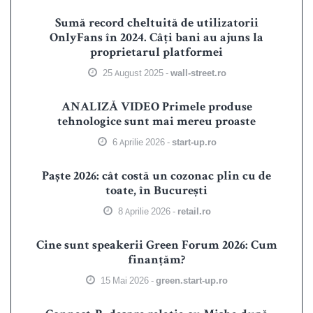
Sumă record cheltuită de utilizatorii
OnlyFans în 2024. Câți bani au ajuns la
proprietarul platformei
25 August 2025 -
wall-street.ro
ANALIZĂ VIDEO Primele produse
tehnologice sunt mai mereu proaste
6 Aprilie 2026 -
start-up.ro
Paște 2026: cât costă un cozonac plin cu de
toate, în București
8 Aprilie 2026 -
retail.ro
Cine sunt speakerii Green Forum 2026: Cum
finanțăm?
15 Mai 2026 -
green.start-up.ro