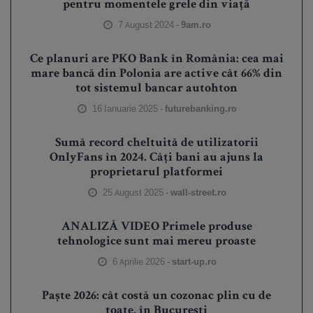
pentru momentele grele din viață
7 August 2024 -
9am.ro
Ce planuri are PKO Bank în România: cea mai
mare bancă din Polonia are active cât 66% din
tot sistemul bancar autohton
16 Ianuarie 2025 -
futurebanking.ro
Sumă record cheltuită de utilizatorii
OnlyFans în 2024. Câți bani au ajuns la
proprietarul platformei
25 August 2025 -
wall-street.ro
ANALIZĂ VIDEO Primele produse
tehnologice sunt mai mereu proaste
6 Aprilie 2026 -
start-up.ro
Paște 2026: cât costă un cozonac plin cu de
toate, în București