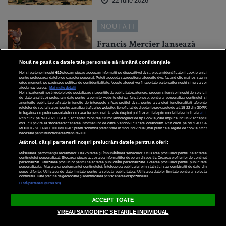
22 Iulie 2026
NOUTATI
Francis Mercier lansează
„Show Me Love (Devotion)”, o
Nouă ne pasă ca datele tale personale să rămână confidențiale
nouă piesă construită în jurul
Noi și partenerii noștri
610
stocăm și/sau accesăm informații pe dispozitivul dvs., precum identificatorii cookie unici
hitului emblematic al lui
pentru prelucrarea datelor cu caracter personal. Puteți accepta sau gestiona alegerile dvs. făcând clic mai jos sau în
orice moment, pe pagina cu politica de confidențialitate. Aceste alegeri vor fi raportate partenerilor noștri și nu vă vor
Robin S.
afecta navigarea.
Mai multe detalii
Noi si partenerii nostri (retelele de socializare si agentiile de publicitate partenere, precum si furnizorii nostri de servicii
de date analitice) prelucram date pentru a permite website-ului sa functioneze, pentru a personaliza continutul si
anunturile publicitare afisate in functie de interesele si/sau profilul dvs., pentru a va oferi functionalitati aferente
retelelor de socializare si pentru a analiza traficul pe website. Beneficiati de drepturile prevazute de art. 15-22 din GDPR
in legatura cu prelucrarea datelor cu caracter personal. Aceste drepturi pot fi exercitate prin modalitatea indicata
aici
.
Prin click pe “ACCEPT TOATE”, acceptati folosirea tuturor Tehnologiilor de tip Cookie, care implica inclusiv acceptul
dvs. cu privire la stocarea/accesarea informatiilor de catre Vendor-ii cu care colaboram. Prin click pe “VREAU SA
21 Iulie 2026
MODIFIC SETARILE INDIVIDUAL” puteti schimba preferintele in mod individual, mai putin cele legate de cookie strict
necesare pentru functionarea website-ului.
Atât noi, cât și partenerii noștri prelucrăm datele pentru a oferi:
NOUTATI
Măsurarea performanței reclamelor. Dezvoltarea și îmbunătățirea serviciilor. Utilizarea profilurilor pentru selectarea
conținutului personalizat. Stocarea și/sau accesarea informațiilor de pe un dispozitiv. Crearea profilurilor de conținut
personalizat. Utilizarea profilurilor pentru selectarea publicității personalizate. Crearea profilurilor pentru publicitate
personalizată. Măsurarea performanței conținutului. Înțelegerea publicului prin statistici sau combinații de date din
Cum îți protejezi organismul
surse diferite. Utilizarea de date limitate pentru a selecta publicitatea. Utilizarea datelor limitate pentru a selecta
conținutul. Date precise de geolocație și identificarea prin scanarea dispozitivului.
în perioadele de
Listă parteneri (furnizori)
antrenamente intense
ACCEPT TOATE
VREAU SA MODIFIC SETARILE INDIVIDUAL