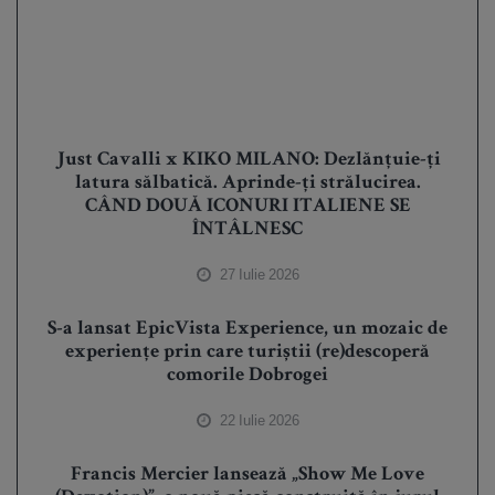
Just Cavalli x KIKO MILANO: Dezlănțuie-ți
latura sălbatică. Aprinde-ți strălucirea.
CÂND DOUĂ ICONURI ITALIENE SE
ÎNTÂLNESC
27 Iulie 2026
S-a lansat EpicVista Experience, un mozaic de
experiențe prin care turiștii (re)descoperă
comorile Dobrogei
22 Iulie 2026
Francis Mercier lansează „Show Me Love