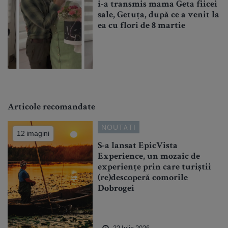
i-a transmis mama Geta fiicei
sale, Getuța, după ce a venit la
ea cu flori de 8 martie
Articole recomandate
NOUTATI
12 imagini
S-a lansat EpicVista
Experience, un mozaic de
experiențe prin care turiștii
(re)descoperă comorile
Dobrogei