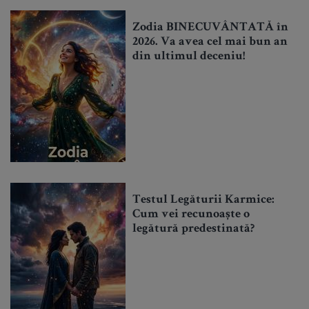
Zodia BINECUVÂNTATĂ în
2026. Va avea cel mai bun an
din ultimul deceniu!
Testul Legăturii Karmice:
Cum vei recunoaște o
legătură predestinată?