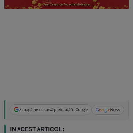
G
o
o
g
l
e
Adaugă-ne ca sursă preferată în Google
News
IN ACEST ARTICOL: