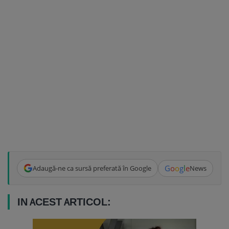
G
o
o
g
l
e
Adaugă-ne ca sursă preferată în Google
News
IN ACEST ARTICOL: