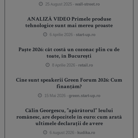
25 August 2025 -
wall-street.ro
ANALIZĂ VIDEO Primele produse
tehnologice sunt mai mereu proaste
6 Aprilie 2026 -
start-up.ro
Paște 2026: cât costă un cozonac plin cu de
toate, în București
8 Aprilie 2026 -
retail.ro
Cine sunt speakerii Green Forum 2026: Cum
finanțăm?
15 Mai 2026 -
green.start-up.ro
Călin Georgescu, ”apărătorul” leului
românesc, are depozitele în euro: cum arată
ultimele declarații de avere
6 August 2026 -
kudika.ro