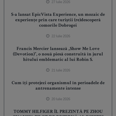
27 Iulie 2026
S-a lansat EpicVista Experience, un mozaic de
experiențe prin care turiștii (re)descoperă
comorile Dobrogei
22 Iulie 2026
Francis Mercier lansează „Show Me Love
(Devotion)”, o nouă piesă construită în jurul
hitului emblematic al lui Robin S.
21 Iulie 2026
Cum îți protejezi organismul în perioadele de
antrenamente intense
20 Iulie 2026
TOMMY HILFIGER ÎL PREZINTĂ PE ZHOU