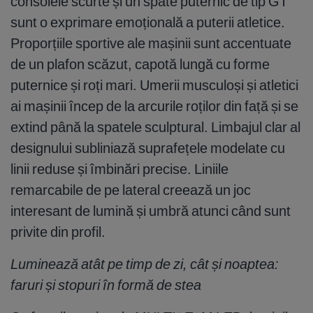
consolele scurte și un spate puternic de tip GT
sunt o exprimare emoțională a puterii atletice.
Proporțiile sportive ale mașinii sunt accentuate
de un plafon scăzut, capotă lungă cu forme
puternice și roți mari. Umerii musculoși și atletici
ai mașinii încep de la arcurile roților din față și se
extind până la spatele sculptural. Limbajul clar al
designului subliniază suprafețele modelate cu
linii reduse și îmbinări precise. Liniile
remarcabile de pe lateral creează un joc
interesant de lumină și umbră atunci când sunt
privite din profil.
Luminează atât pe timp de zi, cât și noaptea:
faruri și stopuri în formă de stea