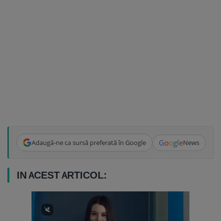
G
o
o
g
l
e
Adaugă-ne ca sursă preferată în Google
News
IN ACEST ARTICOL: