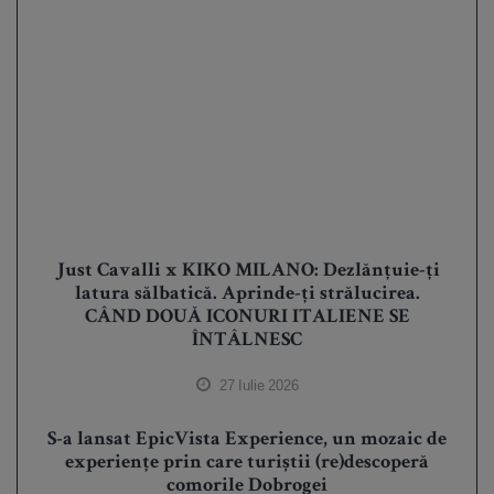
Just Cavalli x KIKO MILANO: Dezlănțuie-ți
latura sălbatică. Aprinde-ți strălucirea.
CÂND DOUĂ ICONURI ITALIENE SE
ÎNTÂLNESC
27 Iulie 2026
S-a lansat EpicVista Experience, un mozaic de
experiențe prin care turiștii (re)descoperă
comorile Dobrogei