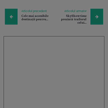
Articolul precedent
Articolul urmator
Cele mai accesibile
SkyShowtime
destinații pentru...
prezintă trailerul
celui...