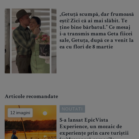
„Getuță scumpă, dar frumoasă
ești! Zici că ai mai slăbit. Te
ține bine bărbatul.” Ce mesaj
i-a transmis mama Geta fiicei
sale, Getuța, după ce a venit la
ea cu flori de 8 martie
Articole recomandate
NOUTATI
12 imagini
S-a lansat EpicVista
Experience, un mozaic de
experiențe prin care turiștii