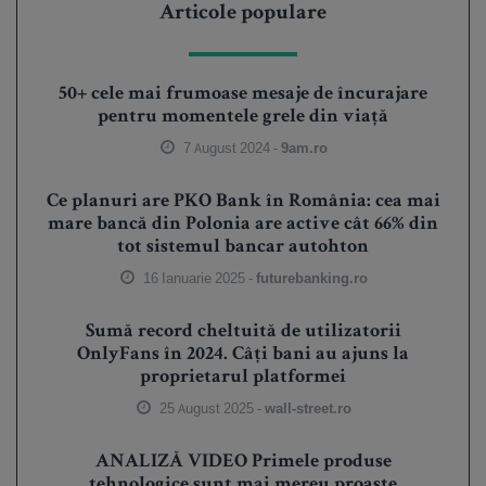
Articole populare
50+ cele mai frumoase mesaje de încurajare
pentru momentele grele din viață
7 August 2024 -
9am.ro
Ce planuri are PKO Bank în România: cea mai
mare bancă din Polonia are active cât 66% din
tot sistemul bancar autohton
16 Ianuarie 2025 -
futurebanking.ro
Sumă record cheltuită de utilizatorii
OnlyFans în 2024. Câți bani au ajuns la
proprietarul platformei
25 August 2025 -
wall-street.ro
ANALIZĂ VIDEO Primele produse
tehnologice sunt mai mereu proaste