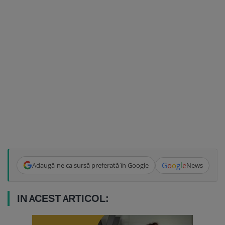
G
o
o
g
l
e
Adaugă-ne ca sursă preferată în Google
News
IN ACEST ARTICOL: