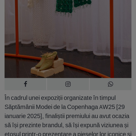
În cadrul unei expoziții organizate în timpul
Săptămânii Modei de la Copenhaga AW25 [29
ianuarie 2025], finaliștii premiului au avut ocazia
să își prezinte brandul, să își expună viziunea și
etosul printr-o prezentare a pieselor lor iconice și