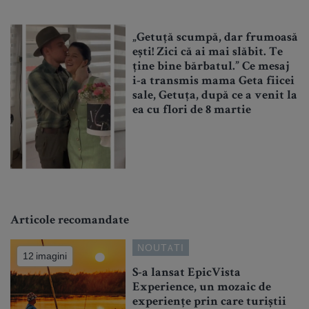
„Getuță scumpă, dar frumoasă
ești! Zici că ai mai slăbit. Te
ține bine bărbatul.” Ce mesaj
i-a transmis mama Geta fiicei
sale, Getuța, după ce a venit la
ea cu flori de 8 martie
Articole recomandate
NOUTATI
12 imagini
S-a lansat EpicVista
Experience, un mozaic de
experiențe prin care turiștii