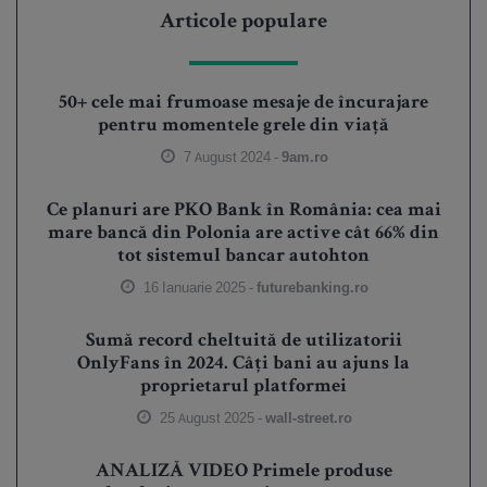
Articole populare
50+ cele mai frumoase mesaje de încurajare
pentru momentele grele din viață
7 August 2024 -
9am.ro
Ce planuri are PKO Bank în România: cea mai
mare bancă din Polonia are active cât 66% din
tot sistemul bancar autohton
16 Ianuarie 2025 -
futurebanking.ro
Sumă record cheltuită de utilizatorii
OnlyFans în 2024. Câți bani au ajuns la
proprietarul platformei
25 August 2025 -
wall-street.ro
ANALIZĂ VIDEO Primele produse