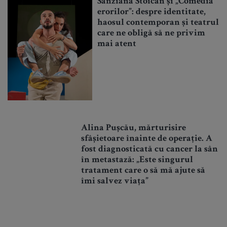
Sânziana Stoican și „Comedia
erorilor”: despre identitate,
haosul contemporan și teatrul
care ne obligă să ne privim
mai atent
Alina Pușcău, mărturisire
sfâșietoare înainte de operație. A
fost diagnosticată cu cancer la sân
în metastază: „Este singurul
tratament care o să mă ajute să
îmi salvez viața”