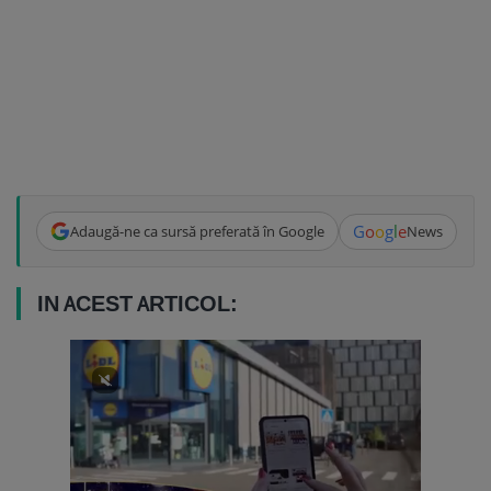
G
o
o
g
l
e
Adaugă-ne ca sursă preferată în Google
News
IN ACEST ARTICOL: