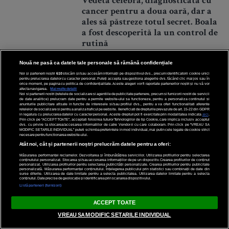
Vedeta celebră, diagnosticată cu
cancer pentru a doua oară, dar a
ales să păstreze totul secret. Boala
a fost descoperită la un control de
rutină
Nouă ne pasă ca datele tale personale să rămână confidențiale
Noi și partenerii noștri
610
stocăm și/sau accesăm informații pe dispozitivul dvs., precum identificatorii cookie unici
pentru prelucrarea datelor cu caracter personal. Puteți accepta sau gestiona alegerile dvs. făcând clic mai jos sau în
orice moment, pe pagina cu politica de confidențialitate. Aceste alegeri vor fi raportate partenerilor noștri și nu vă vor
afecta navigarea.
Mai multe detalii
Noi si partenerii nostri (retelele de socializare si agentiile de publicitate partenere, precum si furnizorii nostri de servicii
de date analitice) prelucram date pentru a permite website-ului sa functioneze, pentru a personaliza continutul si
anunturile publicitare afisate in functie de interesele si/sau profilul dvs., pentru a va oferi functionalitati aferente
retelelor de socializare si pentru a analiza traficul pe website. Beneficiati de drepturile prevazute de art. 15-22 din GDPR
in legatura cu prelucrarea datelor cu caracter personal. Aceste drepturi pot fi exercitate prin modalitatea indicata
aici
.
Prin click pe “ACCEPT TOATE”, acceptati folosirea tuturor Tehnologiilor de tip Cookie, care implica inclusiv acceptul
dvs. cu privire la stocarea/accesarea informatiilor de catre Vendor-ii cu care colaboram. Prin click pe “VREAU SA
„Getuță scumpă, dar frumoasă
MODIFIC SETARILE INDIVIDUAL” puteti schimba preferintele in mod individual, mai putin cele legate de cookie strict
necesare pentru functionarea website-ului.
ești! Zici că ai mai slăbit. Te
Atât noi, cât și partenerii noștri prelucrăm datele pentru a oferi:
ține bine bărbatul.” Ce mesaj
Măsurarea performanței reclamelor. Dezvoltarea și îmbunătățirea serviciilor. Utilizarea profilurilor pentru selectarea
i-a transmis mama Geta fiicei
conținutului personalizat. Stocarea și/sau accesarea informațiilor de pe un dispozitiv. Crearea profilurilor de conținut
personalizat. Utilizarea profilurilor pentru selectarea publicității personalizate. Crearea profilurilor pentru publicitate
personalizată. Măsurarea performanței conținutului. Înțelegerea publicului prin statistici sau combinații de date din
sale, Getuța, după ce a venit la
surse diferite. Utilizarea de date limitate pentru a selecta publicitatea. Utilizarea datelor limitate pentru a selecta
conținutul. Date precise de geolocație și identificarea prin scanarea dispozitivului.
ea cu flori de 8 martie
Listă parteneri (furnizori)
ACCEPT TOATE
VREAU SA MODIFIC SETARILE INDIVIDUAL