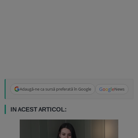
G
o
o
g
l
e
Adaugă-ne ca sursă preferată în Google
News
IN ACEST ARTICOL: