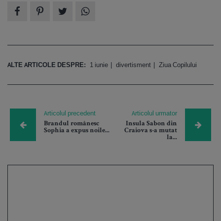
ALTE ARTICOLE DESPRE:
1 iunie
divertisment
Ziua Copilului
Articolul precedent
Articolul urmator
Brandul românesc
Insula Sabon din
Sophia a expus noile...
Craiova s-a mutat
la...