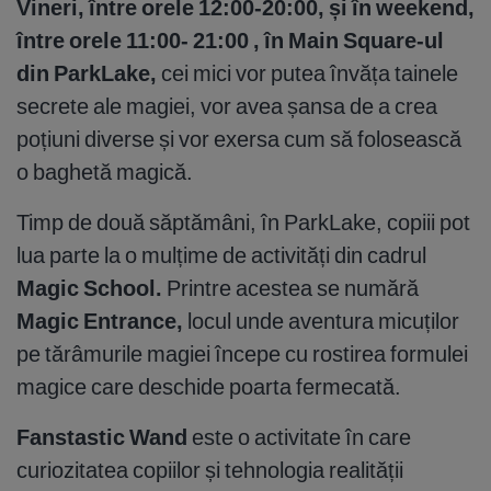
Vineri, între orele 12:00-20:00, și în weekend,
între orele 11:00- 21:00 , în Main Square-ul
din ParkLake,
cei mici vor putea învăța tainele
secrete ale magiei, vor avea șansa de a crea
poțiuni diverse și vor exersa cum să folosească
o baghetă magică.
Timp de două săptămâni, în ParkLake, copiii pot
lua parte la o mulțime de activități din cadrul
Magic School.
Printre acestea se numără
Magic Entrance
,
locul unde aventura micuților
pe tărâmurile magiei începe cu rostirea formulei
magice care deschide poarta fermecată.
Fanstastic Wand
este o activitate în care
curiozitatea copiilor și tehnologia realității