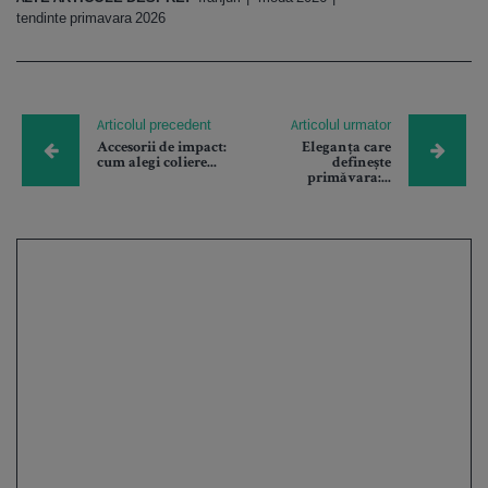
tendinte primavara 2026
Articolul precedent
Articolul urmator
Accesorii de impact:
Eleganța care
cum alegi coliere...
definește
primăvara:...