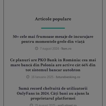
Articole populare
50+ cele mai frumoase mesaje de încurajare
pentru momentele grele din viață
7 August 2024 -
9am.ro
Ce planuri are PKO Bank în România: cea mai
mare bancă din Polonia are active cât 66% din
tot sistemul bancar autohton
16 Ianuarie 2025 -
futurebanking.ro
Sumă record cheltuită de utilizatorii
OnlyFans în 2024. Câți bani au ajuns la
proprietarul platformei
25 August 2025 -
wall-street.ro