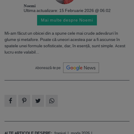
Noemi
Ultima actualizare: 15 Februarie 2026 @ 06:02
Mai multe despre Noemi
Mi-am făcut un obicei din a spune cele mai crude adevăruri în
glume și metafore. Poate că uneori acestea par a fi ascunse în
spatele unei formule sofisticate, dar, în esență, sunt simple. Acest
lucru este valabil...
Abonează-te pe
ALTE ARTICOLE DESPRE:
franjuri
moda 2026