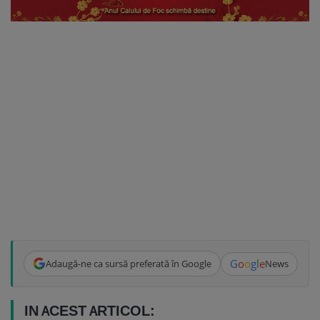
G
o
o
g
l
e
Adaugă-ne ca sursă preferată în Google
News
IN ACEST ARTICOL: