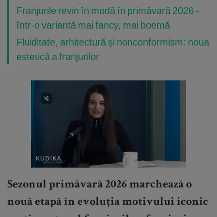
Franjurile revin în modă în primăvară 2026 -
într-o variantă mai fancy, mai boemă
Fluiditate, arhitectură și nonconformism: noua
estetică a franjurilor
Sezonul primăvară 2026 marchează o
nouă etapă în evoluția motivului iconic