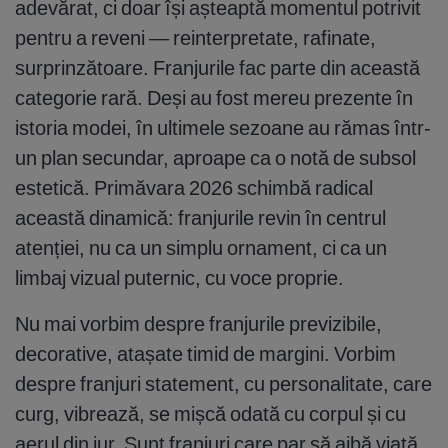
adevărat, ci doar își așteaptă momentul potrivit
pentru a reveni — reinterpretate, rafinate,
surprinzătoare. Franjurile fac parte din această
categorie rară. Deși au fost mereu prezente în
istoria modei, în ultimele sezoane au rămas într-
un plan secundar, aproape ca o notă de subsol
estetică. Primăvara 2026 schimbă radical
această dinamică: franjurile revin în centrul
atenției, nu ca un simplu ornament, ci ca un
limbaj vizual puternic, cu voce proprie.
Nu mai vorbim despre franjurile previzibile,
decorative, atașate timid de margini. Vorbim
despre franjuri statement, cu personalitate, care
curg, vibrează, se mișcă odată cu corpul și cu
aerul din jur. Sunt franjuri care par să aibă viață,