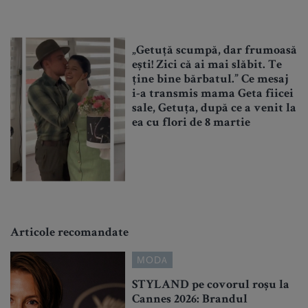
„Getuță scumpă, dar frumoasă
ești! Zici că ai mai slăbit. Te
ține bine bărbatul.” Ce mesaj
i-a transmis mama Geta fiicei
sale, Getuța, după ce a venit la
ea cu flori de 8 martie
Articole recomandate
MODA
STYLAND pe covorul roșu la
Cannes 2026: Brandul