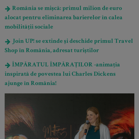
România se mișcă: primul milion de euro
alocat pentru eliminarea barierelor în calea
mobilității sociale
Join UP! se extinde și deschide primul Travel
Shop în România, adresat turiștilor
ÎMPĂRATUL ÎMPĂRAȚILOR -animația
inspirată de povestea lui Charles Dickens
ajunge în România!