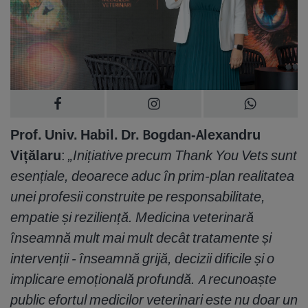
Prof. Univ. Habil. Dr. Bogdan-Alexandru
Vițălaru
:
„Inițiative precum Thank You Vets sunt
esențiale, deoarece aduc în prim-plan realitatea
unei profesii construite pe responsabilitate,
empatie și reziliență. Medicina veterinară
înseamnă mult mai mult decât tratamente și
intervenții - înseamnă grijă, decizii dificile și o
implicare emoțională profundă. A recunoaște
public efortul medicilor veterinari este nu doar un