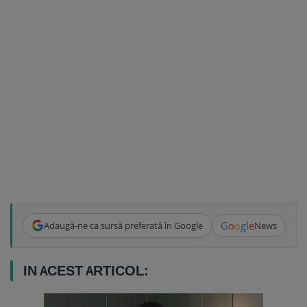
G
o
o
g
l
e
Adaugă-ne ca sursă preferată în Google
News
IN ACEST ARTICOL: