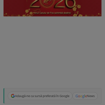
G
o
o
g
l
e
Adaugă-ne ca sursă preferată în Google
News