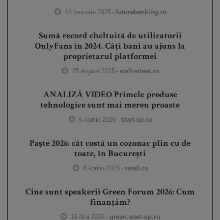
16 Ianuarie 2025 -
futurebanking.ro
Sumă record cheltuită de utilizatorii
OnlyFans în 2024. Câți bani au ajuns la
proprietarul platformei
25 August 2025 -
wall-street.ro
ANALIZĂ VIDEO Primele produse
tehnologice sunt mai mereu proaste
6 Aprilie 2026 -
start-up.ro
Paște 2026: cât costă un cozonac plin cu de
toate, în București
8 Aprilie 2026 -
retail.ro
Cine sunt speakerii Green Forum 2026: Cum
finanțăm?
15 Mai 2026 -
green.start-up.ro