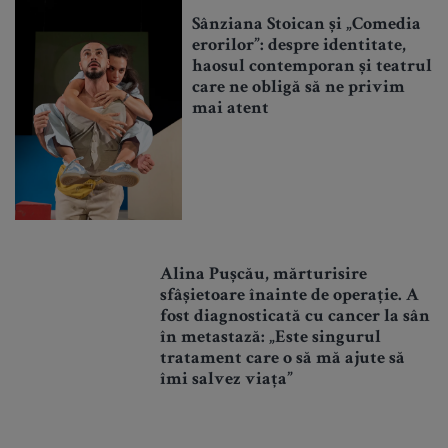
Sânziana Stoican și „Comedia
erorilor”: despre identitate,
haosul contemporan și teatrul
care ne obligă să ne privim
mai atent
Alina Pușcău, mărturisire
sfâșietoare înainte de operație. A
fost diagnosticată cu cancer la sân
în metastază: „Este singurul
tratament care o să mă ajute să
îmi salvez viața”