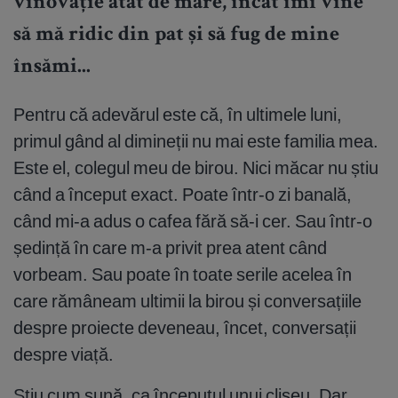
vinovăție atât de mare, încât îmi vine
să mă ridic din pat și să fug de mine
însămi...
Pentru că adevărul este că, în ultimele luni,
primul gând al dimineții nu mai este familia mea.
Este el, colegul meu de birou. Nici măcar nu știu
când a început exact. Poate într-o zi banală,
când mi-a adus o cafea fără să-i cer. Sau într-o
ședință în care m-a privit prea atent când
vorbeam. Sau poate în toate serile acelea în
care rămâneam ultimii la birou și conversațiile
despre proiecte deveneau, încet, conversații
despre viață.
Știu cum sună, ca începutul unui clișeu. Dar