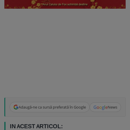
G
o
o
g
l
e
Adaugă-ne ca sursă preferată în Google
News
IN ACEST ARTICOL: