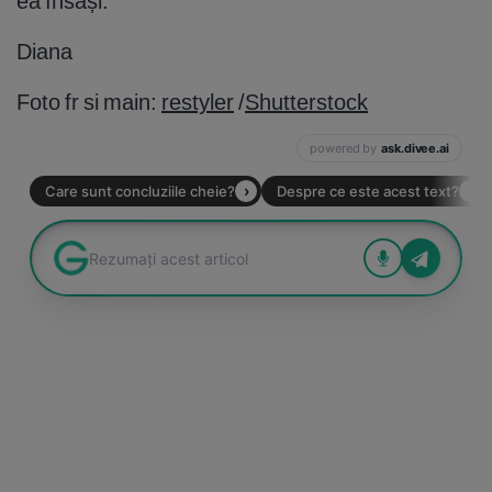
ea însăși.
Diana
Foto fr si main:
restyler
/
Shutterstock