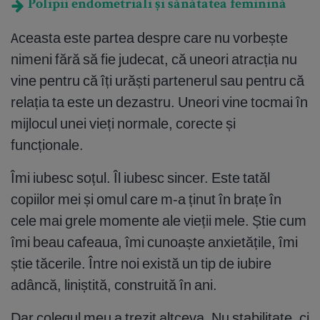
Polipii endometriali și sănătatea feminină
Aceasta este partea despre care nu vorbește
nimeni fără să fie judecat, că uneori atracția nu
vine pentru că îți urăști partenerul sau pentru că
relația ta este un dezastru. Uneori vine tocmai în
mijlocul unei vieți normale, corecte și
funcționale.
Îmi iubesc soțul. Îl iubesc sincer. Este tatăl
copiilor mei și omul care m-a ținut în brațe în
cele mai grele momente ale vieții mele. Știe cum
îmi beau cafeaua, îmi cunoaște anxietățile, îmi
știe tăcerile. Între noi există un tip de iubire
adâncă, liniștită, construită în ani.
Dar colegul meu a trezit altceva. Nu stabilitate, ci