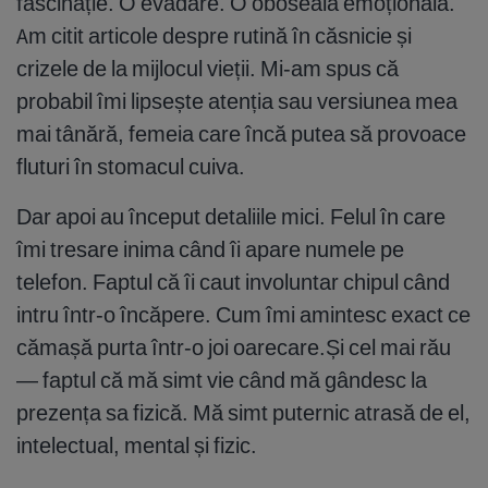
fascinație. O evadare. O oboseală emoțională.
Am citit articole despre rutină în căsnicie și
crizele de la mijlocul vieții. Mi-am spus că
probabil îmi lipsește atenția sau versiunea mea
mai tânără, femeia care încă putea să provoace
fluturi în stomacul cuiva.
Dar apoi au început detaliile mici. Felul în care
îmi tresare inima când îi apare numele pe
telefon. Faptul că îi caut involuntar chipul când
intru într-o încăpere. Cum îmi amintesc exact ce
cămașă purta într-o joi oarecare.Și cel mai rău
— faptul că mă simt vie când mă gândesc la
prezența sa fizică. Mă simt puternic atrasă de el,
intelectual, mental și fizic.