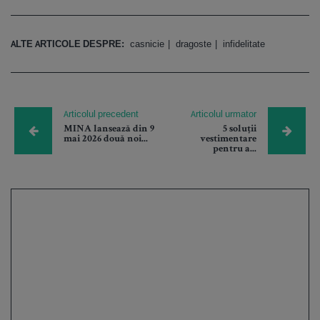
ALTE ARTICOLE DESPRE:
casnicie
dragoste
infidelitate
Articolul precedent
Articolul urmator
MINA lansează din 9
5 soluții
mai 2026 două noi...
vestimentare
pentru a...