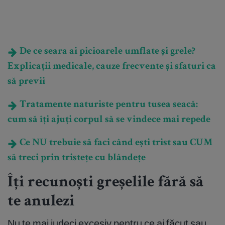
De ce seara ai picioarele umflate și grele?
Explicații medicale, cauze frecvente și sfaturi ca
să previi
Tratamente naturiste pentru tusea seacă:
cum să îți ajuți corpul să se vindece mai repede
Ce NU trebuie să faci când ești trist sau CUM
să treci prin tristețe cu blândețe
Îți recunoști greșelile fără să
te anulezi
Nu te mai judeci excesiv pentru ce ai făcut sau