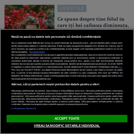
LIFESTYLE
Ce spune despre tine felul în
care îți bei cafeaua dimineața,
potrivit psihologilor
Nouă ne pasă ca datele tale personale să rămână confidențiale
Noi și partenerii noștri
610
stocăm și/sau accesăm informații pe dispozitivul dvs., precum identificatorii cookie unici
pentru prelucrarea datelor cu caracter personal. Puteți accepta sau gestiona alegerile dvs. făcând clic mai jos sau în
orice moment, pe pagina cu politica de confidențialitate. Aceste alegeri vor fi raportate partenerilor noștri și nu vă vor
afecta navigarea.
Mai multe detalii
Noi si partenerii nostri (retelele de socializare si agentiile de publicitate partenere, precum si furnizorii nostri de servicii
de date analitice) prelucram date pentru a permite website-ului sa functioneze, pentru a personaliza continutul si
anunturile publicitare afisate in functie de interesele si/sau profilul dvs., pentru a va oferi functionalitati aferente
retelelor de socializare si pentru a analiza traficul pe website. Beneficiati de drepturile prevazute de art. 15-22 din GDPR
20 Iulie 2026
in legatura cu prelucrarea datelor cu caracter personal. Aceste drepturi pot fi exercitate prin modalitatea indicata
aici
.
Prin click pe “ACCEPT TOATE”, acceptati folosirea tuturor Tehnologiilor de tip Cookie, care implica inclusiv acceptul
dvs. cu privire la stocarea/accesarea informatiilor de catre Vendor-ii cu care colaboram. Prin click pe “VREAU SA
MODIFIC SETARILE INDIVIDUAL” puteti schimba preferintele in mod individual, mai putin cele legate de cookie strict
necesare pentru functionarea website-ului.
Atât noi, cât și partenerii noștri prelucrăm datele pentru a oferi:
Măsurarea performanței reclamelor. Dezvoltarea și îmbunătățirea serviciilor. Utilizarea profilurilor pentru selectarea
conținutului personalizat. Stocarea și/sau accesarea informațiilor de pe un dispozitiv. Crearea profilurilor de conținut
personalizat. Utilizarea profilurilor pentru selectarea publicității personalizate. Crearea profilurilor pentru publicitate
personalizată. Măsurarea performanței conținutului. Înțelegerea publicului prin statistici sau combinații de date din
surse diferite. Utilizarea de date limitate pentru a selecta publicitatea. Utilizarea datelor limitate pentru a selecta
conținutul. Date precise de geolocație și identificarea prin scanarea dispozitivului.
Listă parteneri (furnizori)
ACCEPT TOATE
VREAU SA MODIFIC SETARILE INDIVIDUAL