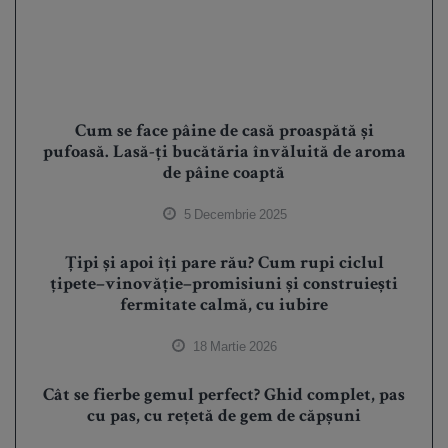
Cum se face pâine de casă proaspătă și
pufoasă. Lasă-ți bucătăria învăluită de aroma
de pâine coaptă
5 Decembrie 2025
Țipi și apoi îți pare rău? Cum rupi ciclul
țipete–vinovăție–promisiuni și construiești
fermitate calmă, cu iubire
18 Martie 2026
Cât se fierbe gemul perfect? Ghid complet, pas
cu pas, cu rețetă de gem de căpșuni