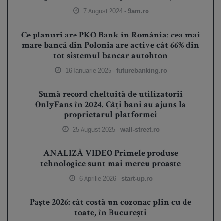
7 August 2024 -
9am.ro
Ce planuri are PKO Bank în România: cea mai
mare bancă din Polonia are active cât 66% din
tot sistemul bancar autohton
16 Ianuarie 2025 -
futurebanking.ro
Sumă record cheltuită de utilizatorii
OnlyFans în 2024. Câți bani au ajuns la
proprietarul platformei
25 August 2025 -
wall-street.ro
ANALIZĂ VIDEO Primele produse
tehnologice sunt mai mereu proaste
6 Aprilie 2026 -
start-up.ro
Paște 2026: cât costă un cozonac plin cu de
toate, în București