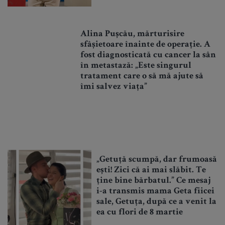
Alina Pușcău, mărturisire
sfâșietoare înainte de operație. A
fost diagnosticată cu cancer la sân
în metastază: „Este singurul
tratament care o să mă ajute să
îmi salvez viața”
„Getuță scumpă, dar frumoasă
ești! Zici că ai mai slăbit. Te
ține bine bărbatul.” Ce mesaj
i-a transmis mama Geta fiicei
sale, Getuța, după ce a venit la
ea cu flori de 8 martie