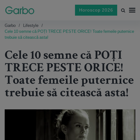
Horoscop 2026
Garbo
Lifestyle
Cele 10 semne că POȚI TRECE PESTE ORICE! Toate femeile puternice
trebuie să citească asta!
Cele 10 semne că POȚI
TRECE PESTE ORICE!
Toate femeile puternice
trebuie să citească asta!