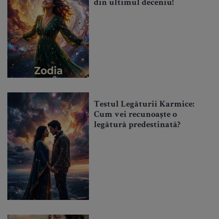
din ultimul deceniu!
Testul Legăturii Karmice:
Cum vei recunoaște o
legătură predestinată?