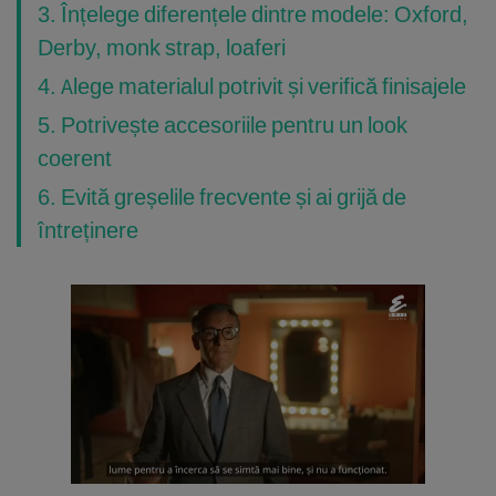
3. Înțelege diferențele dintre modele: Oxford,
Derby, monk strap, loaferi
4. Alege materialul potrivit și verifică finisajele
5. Potrivește accesoriile pentru un look
coerent
6. Evită greșelile frecvente și ai grijă de
întreținere