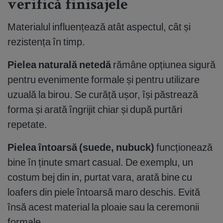
verifică finisajele
Materialul influențează atât aspectul, cât și
rezistența în timp.
Pielea naturală netedă
rămâne opțiunea sigură
pentru evenimente formale și pentru utilizare
uzuală la birou. Se curăță ușor, își păstrează
forma și arată îngrijit chiar și după purtări
repetate.
Pielea întoarsă (suede, nubuck)
funcționează
bine în ținute smart casual. De exemplu, un
costum bej din in, purtat vara, arată bine cu
loafers din piele întoarsă maro deschis. Evită
însă acest material la ploaie sau la ceremonii
formale.