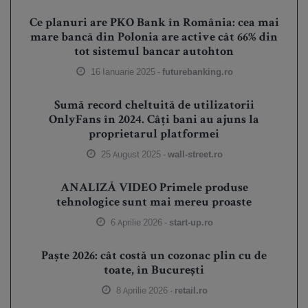
Ce planuri are PKO Bank în România: cea mai
mare bancă din Polonia are active cât 66% din
tot sistemul bancar autohton
16 Ianuarie 2025 -
futurebanking.ro
Sumă record cheltuită de utilizatorii
OnlyFans în 2024. Câți bani au ajuns la
proprietarul platformei
25 August 2025 -
wall-street.ro
ANALIZĂ VIDEO Primele produse
tehnologice sunt mai mereu proaste
6 Aprilie 2026 -
start-up.ro
Paște 2026: cât costă un cozonac plin cu de
toate, în București
8 Aprilie 2026 -
retail.ro