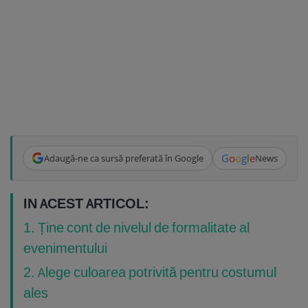
G
o
o
g
l
e
Adaugă-ne ca sursă preferată în Google
News
IN ACEST ARTICOL:
1. Ține cont de nivelul de formalitate al
evenimentului
2. Alege culoarea potrivită pentru costumul
ales