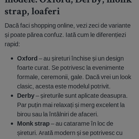
modele: Oxford, Derby, monk
strap, loaferi
Dacă faci shopping online, vezi zeci de variante
și poate părea confuz. Iată cum le diferențiezi
rapid:
Oxford
– au șireturi închise și un design
foarte curat. Se potrivesc la evenimente
formale, ceremonii, gale. Dacă vrei un look
clasic, acesta este modelul potrivit.
Derby
– șireturile sunt aplicate deasupra.
Par puțin mai relaxați și merg excelent la
birou sau la întâlniri de afaceri.
Monk strap
– au catarame în loc de
șireturi. Arată modern și se potrivesc cu