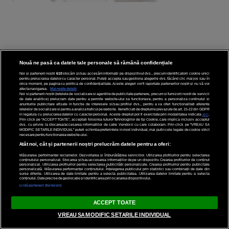
Nouă ne pasă ca datele tale personale să rămână confidențiale
Noi și partenerii noștri
610
stocăm și/sau accesăm informații pe dispozitivul dvs., precum identificatorii cookie unici
pentru prelucrarea datelor cu caracter personal. Puteți accepta sau gestiona alegerile dvs. făcând clic mai jos sau în
orice moment, pe pagina cu politica de confidențialitate. Aceste alegeri vor fi raportate partenerilor noștri și nu vă vor
afecta navigarea.
Mai multe detalii
Noi si partenerii nostri (retelele de socializare si agentiile de publicitate partenere, precum si furnizorii nostri de servicii
de date analitice) prelucram date pentru a permite website-ului sa functioneze, pentru a personaliza continutul si
anunturile publicitare afisate in functie de interesele si/sau profilul dvs., pentru a va oferi functionalitati aferente
retelelor de socializare si pentru a analiza traficul pe website. Beneficiati de drepturile prevazute de art. 15-22 din GDPR
in legatura cu prelucrarea datelor cu caracter personal. Aceste drepturi pot fi exercitate prin modalitatea indicata
aici
.
Prin click pe “ACCEPT TOATE”, acceptati folosirea tuturor Tehnologiilor de tip Cookie, care implica inclusiv acceptul
dvs. cu privire la stocarea/accesarea informatiilor de catre Vendor-ii cu care colaboram. Prin click pe “VREAU SA
MODIFIC SETARILE INDIVIDUAL” puteti schimba preferintele in mod individual, mai putin cele legate de cookie strict
necesare pentru functionarea website-ului.
Atât noi, cât și partenerii noștri prelucrăm datele pentru a oferi:
Măsurarea performanței reclamelor. Dezvoltarea și îmbunătățirea serviciilor. Utilizarea profilurilor pentru selectarea
conținutului personalizat. Stocarea și/sau accesarea informațiilor de pe un dispozitiv. Crearea profilurilor de conținut
personalizat. Utilizarea profilurilor pentru selectarea publicității personalizate. Crearea profilurilor pentru publicitate
Recomandat pentru tine
personalizată. Măsurarea performanței conținutului. Înțelegerea publicului prin statistici sau combinații de date din
surse diferite. Utilizarea de date limitate pentru a selecta publicitatea. Utilizarea datelor limitate pentru a selecta
conținutul. Date precise de geolocație și identificarea prin scanarea dispozitivului.
Bianca Drăgușanu, în
Listă parteneri (furnizori)
mijlocul unui scandal uriaș:
ACCEPT TOATE
ce au descoperit polițiștii
VREAU SA MODIFIC SETARILE INDIVIDUAL