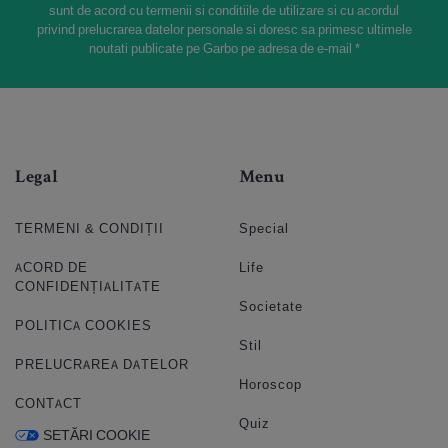
sunt de acord cu termenii si conditiile de utilizare si cu acordul
privind prelucrarea datelor personale si doresc sa primesc ultimele
noutati publicate pe Garbo pe adresa de e-mail *
Legal
Menu
TERMENI & CONDIȚII
Special
ACORD DE
Life
CONFIDENȚIALITATE
Societate
POLITICA COOKIES
Stil
PRELUCRAREA DATELOR
Horoscop
CONTACT
Quiz
SETĂRI COOKIE