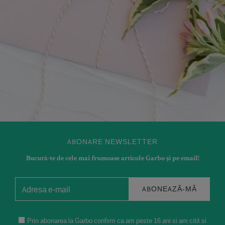
ABONARE NEWSLETTER
Bucură-te de cele mai frumoase articole Garbo și pe email!
ABONEAZĂ-MĂ
Prin abonarea la Garbo confirm ca am peste 16 ani si am citit si