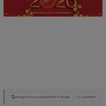
G
o
o
g
l
e
Adaugă-ne ca sursă preferată în Google
News