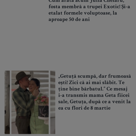
Cum arată acum Julia Chelaru,
fosta membră a trupei Exotic! Și-a
etalat formele voluptoase, la
aproape 50 de ani
„Getuță scumpă, dar frumoasă
ești! Zici că ai mai slăbit. Te
ține bine bărbatul.” Ce mesaj
i-a transmis mama Geta fiicei
sale, Getuța, după ce a venit la
ea cu flori de 8 martie