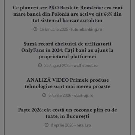
Ce planuri are PKO Bank în România: cea mai
mare bancă din Polonia are active cât 66% din
tot sistemul bancar autohton
16 Ianuarie 2025 -
futurebanking.ro
Sumă record cheltuită de utilizatorii
OnlyFans în 2024. Câți bani au ajuns la
proprietarul platformei
25 August 2025 -
wall-street.ro
ANALIZĂ VIDEO Primele produse
tehnologice sunt mai mereu proaste
6 Aprilie 2026 -
start-up.ro
Paște 2026: cât costă un cozonac plin cu de
toate, în București
8 Aprilie 2026 -
retail.ro