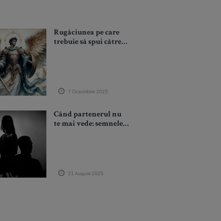
Rugăciunea pe care
trebuie să spui către
îngerul tău păzitor
atunci când trebuie să
iei o decizie grea în
viața
7 Octombrie 2025
Când partenerul nu
te mai vede: semnele
invizibile ale
deconectării
21 August 2025