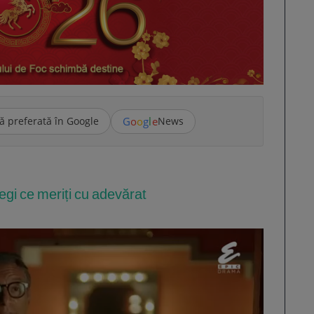
G
o
o
g
l
e
ă preferată în Google
News
legi ce meriți cu adevărat