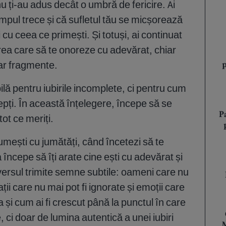
nu ți-au adus decât o umbră de fericire. Ai
 timpul trece și că sufletul tău se micșorează
i cu ceea ce primești. Și totuși, ai continuat
birea care să te onoreze cu adevărat, chiar
oar fragmente.
ilă pentru iubirile incomplete, ci pentru cum
cepți. În această înțelegere, începe să se
P
tot ce meriți.
umești cu jumătăți, când încetezi să te
începe să îți arate cine ești cu adevărat și
versul trimite semne subtile: oameni care nu
ații care nu mai pot fi ignorate și emoții care
a și cum ai fi crescut până la punctul în care
 ci doar de lumina autentică a unei iubiri
M