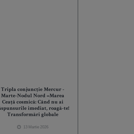
Tripla conjuncție Mercur -
Marte-Nodul Nord =Marea
Ceață cosmică: Când nu ai
ăspunsurile imediat, roagă-te!
Transformări globale
13 Martie 2026