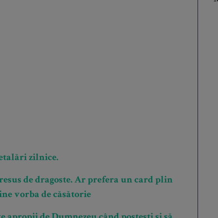
talări zilnice.
resus de dragoste. Ar prefera un card plin
vine vorba de căsătorie
e apropii de Dumnezeu când postești și să