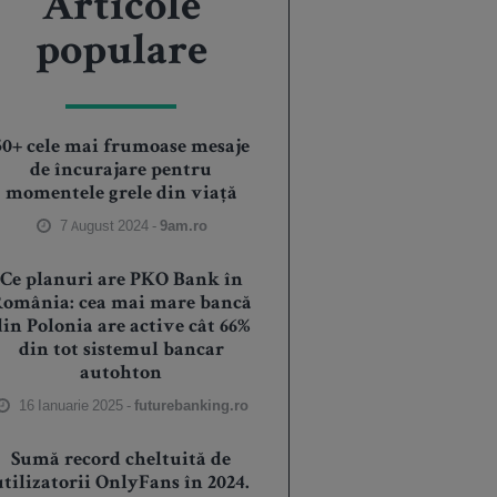
Articole
populare
50+ cele mai frumoase mesaje
de încurajare pentru
momentele grele din viață
7 August 2024 -
9am.ro
Ce planuri are PKO Bank în
România: cea mai mare bancă
din Polonia are active cât 66%
din tot sistemul bancar
autohton
16 Ianuarie 2025 -
futurebanking.ro
Sumă record cheltuită de
utilizatorii OnlyFans în 2024.