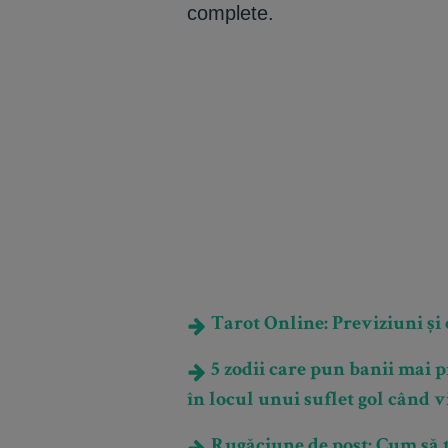
complete.
Tarot Online: Previziuni și e
5 zodii care pun banii mai p
în locul unui suflet gol când 
Rugăciune de post: Cum să t