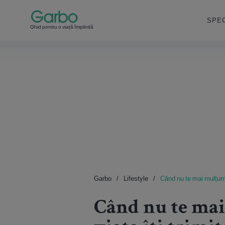
SPEC
Ghid pentru o viață împlinită
Garbo
Lifestyle
Când nu te mai mulțumeș
Când nu te mai