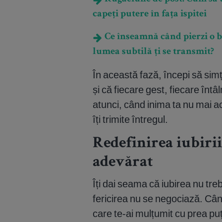
capeți putere în fața ispitei
Ce înseamnă când pierzi o bi
lumea subtilă ți se transmit?
În această fază, începi să sim
și că fiecare gest, fiecare întâ
atunci, când inima ta nu mai a
îți trimite întregul.
Redefinirea iubirii
adevărat
Îți dai seama că iubirea nu treb
fericirea nu se negociază. Cân
care te-ai mulțumit cu prea puți