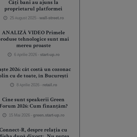
Câți bani au ajuns la
proprietarul platformei
25 August 2025 -
wall-street.ro
ANALIZĂ VIDEO Primele
produse tehnologice sunt mai
mereu proaste
6 Aprilie 2026 -
start-up.ro
aște 2026: cât costă un cozonac
plin cu de toate, în București
8 Aprilie 2026 -
retail.ro
Cine sunt speakerii Green
Forum 2026: Cum finanțăm?
15 Mai 2026 -
green.start-up.ro
Connect-R, despre relația cu
isha după divorț: „Nu putea