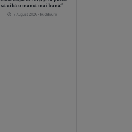
să aibă o mamă mai bună!”
7 August 2026 -
kudika.ro