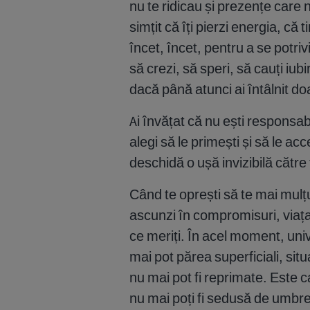
nu te ridicau și prezențe care 
simțit că îți pierzi energia, că
încet, încet, pentru a se potriv
să crezi, să speri, să cauți iu
dacă până atunci ai întâlnit d
Ai învățat că nu ești responsab
alegi să le primești și să le ac
deschidă o ușă invizibilă către 
Când te oprești să te mai mulț
ascunzi în compromisuri, viața 
ce meriți. În acel moment, uni
mai pot părea superficiali, situ
nu mai pot fi reprimate. Este c
nu mai poți fi sedusă de umbre,