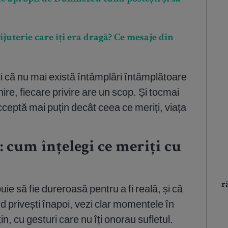
juterie care îți era dragă? Ce mesaje din
ți că nu mai există întâmplări întâmplătoare
lnire, fiecare privire are un scop. Și tocmai
cceptă mai puțin decât ceea ce meriți, viața
: cum înțelegi ce meriți cu
r
uie să fie dureroasă pentru a fi reală, și că
d privești înapoi, vezi clar momentele în
n, cu gesturi care nu îți onorau sufletul.