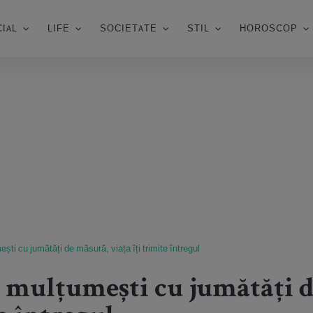
IAL
LIFE
SOCIETATE
STIL
HOROSCOP
ti cu jumătăți de măsură, viața îți trimite întregul
 mulțumești cu jumătăți 