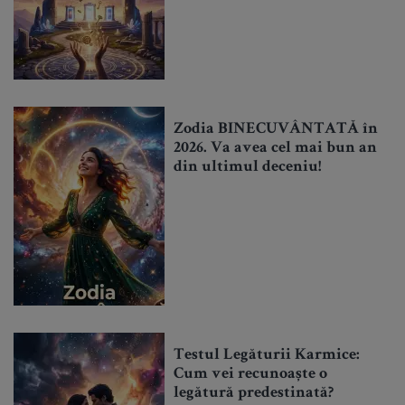
Zodia BINECUVÂNTATĂ în
2026. Va avea cel mai bun an
din ultimul deceniu!
Testul Legăturii Karmice:
Cum vei recunoaște o
legătură predestinată?