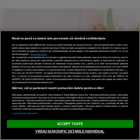
Nouă ne pasă ca datele tale personale să rămână confidențiale
Noi și partenerii noștri
610
stocăm și/sau accesăm informații pe dispozitivul dvs., precum identificatorii cookie unici
pentru prelucrarea datelor cu caracter personal. Puteți accepta sau gestiona alegerile dvs. făcând clic mai jos sau în
orice moment, pe pagina cu politica de confidențialitate. Aceste alegeri vor fi raportate partenerilor noștri și nu vă vor
afecta navigarea.
Mai multe detalii
Noi si partenerii nostri (retelele de socializare si agentiile de publicitate partenere, precum si furnizorii nostri de servicii
de date analitice) prelucram date pentru a permite website-ului sa functioneze, pentru a personaliza continutul si
anunturile publicitare afisate in functie de interesele si/sau profilul dvs., pentru a va oferi functionalitati aferente
retelelor de socializare si pentru a analiza traficul pe website. Beneficiati de drepturile prevazute de art. 15-22 din GDPR
in legatura cu prelucrarea datelor cu caracter personal. Aceste drepturi pot fi exercitate prin modalitatea indicata
aici
.
Prin click pe “ACCEPT TOATE”, acceptati folosirea tuturor Tehnologiilor de tip Cookie, care implica inclusiv acceptul
dvs. cu privire la stocarea/accesarea informatiilor de catre Vendor-ii cu care colaboram. Prin click pe “VREAU SA
MODIFIC SETARILE INDIVIDUAL” puteti schimba preferintele in mod individual, mai putin cele legate de cookie strict
necesare pentru functionarea website-ului.
Atât noi, cât și partenerii noștri prelucrăm datele pentru a oferi:
Măsurarea performanței reclamelor. Dezvoltarea și îmbunătățirea serviciilor. Utilizarea profilurilor pentru selectarea
conținutului personalizat. Stocarea și/sau accesarea informațiilor de pe un dispozitiv. Crearea profilurilor de conținut
personalizat. Utilizarea profilurilor pentru selectarea publicității personalizate. Crearea profilurilor pentru publicitate
personalizată. Măsurarea performanței conținutului. Înțelegerea publicului prin statistici sau combinații de date din
surse diferite. Utilizarea de date limitate pentru a selecta publicitatea. Utilizarea datelor limitate pentru a selecta
conținutul. Date precise de geolocație și identificarea prin scanarea dispozitivului.
Listă parteneri (furnizori)
ACCEPT TOATE
VREAU SA MODIFIC SETARILE INDIVIDUAL