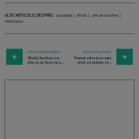
ALTE ARTICOLE DESPRE:
sanatate
tiktok
ulei de masline
viata buna
Articolul precedent
Articolul urmator
Mulți bărbați nu
Postul adevărat este
știu ce să facă cu o...
trăit cu inima: ce...