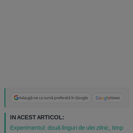
G
o
o
g
l
e
Adaugă-ne ca sursă preferată în Google
News
IN ACEST ARTICOL:
Experimentul: două linguri de ulei zilnic, timp