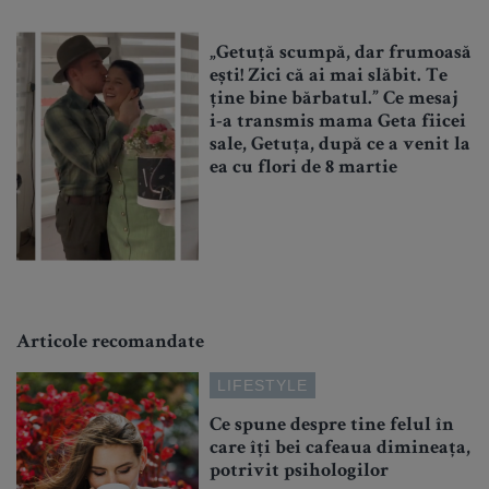
„Getuță scumpă, dar frumoasă
ești! Zici că ai mai slăbit. Te
ține bine bărbatul.” Ce mesaj
i-a transmis mama Geta fiicei
sale, Getuța, după ce a venit la
ea cu flori de 8 martie
Articole recomandate
LIFESTYLE
Ce spune despre tine felul în
care îți bei cafeaua dimineața,
potrivit psihologilor