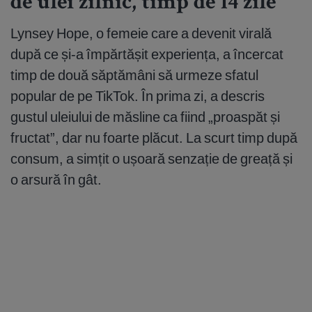
de ulei zilnic, timp de 14 zile
Lynsey Hope, o femeie care a devenit virală
după ce și-a împărtășit experiența, a încercat
timp de două săptămâni să urmeze sfatul
popular de pe TikTok. În prima zi, a descris
gustul uleiului de măsline ca fiind „proaspăt și
fructat”, dar nu foarte plăcut. La scurt timp după
consum, a simțit o ușoară senzație de greață și
o arsură în gât.