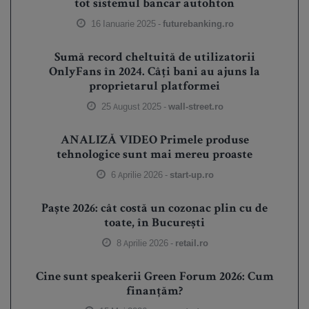
tot sistemul bancar autohton
16 Ianuarie 2025 -
futurebanking.ro
Sumă record cheltuită de utilizatorii
OnlyFans în 2024. Câți bani au ajuns la
proprietarul platformei
25 August 2025 -
wall-street.ro
ANALIZĂ VIDEO Primele produse
tehnologice sunt mai mereu proaste
6 Aprilie 2026 -
start-up.ro
Paște 2026: cât costă un cozonac plin cu de
toate, în București
8 Aprilie 2026 -
retail.ro
Cine sunt speakerii Green Forum 2026: Cum
finanțăm?