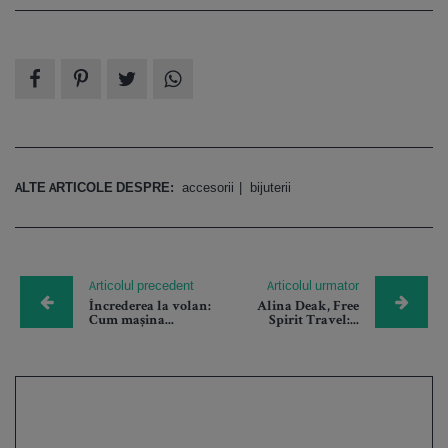
ALTE ARTICOLE DESPRE:
accesorii
bijuterii
Articolul precedent
Articolul urmator
Încrederea la volan:
Alina Deak, Free
Cum mașina...
Spirit Travel:...