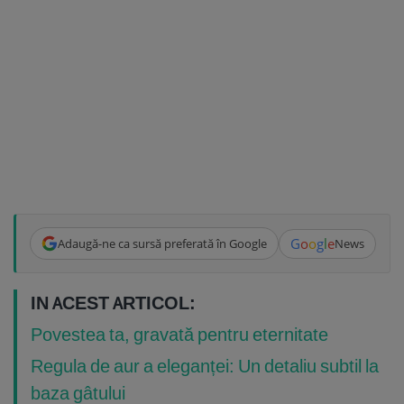
G
o
o
g
l
e
Adaugă-ne ca sursă preferată în Google
News
IN ACEST ARTICOL:
Povestea ta, gravată pentru eternitate
Regula de aur a eleganței: Un detaliu subtil la
baza gâtului