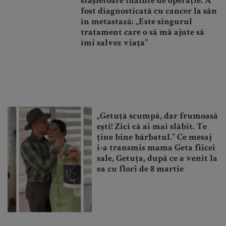
sfâșietoare înainte de operație. A
fost diagnosticată cu cancer la sân
în metastază: „Este singurul
tratament care o să mă ajute să
îmi salvez viața”
„Getuță scumpă, dar frumoasă
ești! Zici că ai mai slăbit. Te
ține bine bărbatul.” Ce mesaj
i-a transmis mama Geta fiicei
sale, Getuța, după ce a venit la
ea cu flori de 8 martie