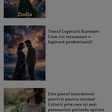
Testul Legăturii Karmice:
Cum vei recunoaște o
legătură predestinată?
Este postul intermitent
potrivit pentru oricine?
Criterii prin care îți poți
personaliza perioada optimă