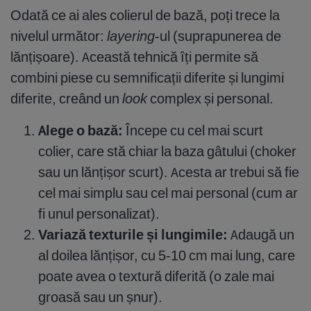
Odată ce ai ales colierul de bază, poți trece la
nivelul următor:
layering
-ul (suprapunerea de
lănțișoare). Această tehnică îți permite să
combini piese cu semnificații diferite și lungimi
diferite, creând un
look
complex și personal.
Alege o bază:
Începe cu cel mai scurt
colier, care stă chiar la baza gâtului (choker
sau un lănțișor scurt). Acesta ar trebui să fie
cel mai simplu sau cel mai personal (cum ar
fi unul personalizat).
Variază texturile și lungimile:
Adaugă un
al doilea lănțișor, cu 5-10 cm mai lung, care
poate avea o textură diferită (o zale mai
groasă sau un șnur).