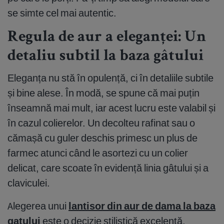
se simte cel mai autentic.
Regula de aur a eleganței: Un
detaliu subtil la baza gâtului
Eleganța nu stă în opulență, ci în detaliile subtile
și bine alese. În modă, se spune că mai puțin
înseamnă mai mult, iar acest lucru este valabil și
în cazul colierelor. Un decolteu rafinat sau o
cămașă cu guler deschis primesc un plus de
farmec atunci când le asortezi cu un colier
delicat, care scoate în evidență linia gâtului și a
claviculei.
Alegerea unui
lantisor din aur de dama la baza
gatului
este o decizie stilistică excelentă.