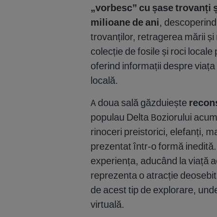
„vorbesc” cu șase trovanți ș
milioane de ani
, descoperind
trovanților, retragerea mării și
colecție de fosile și roci locale
oferind informații despre viața 
locală.
A doua sală găzduiește
recons
populau Delta Boziorului acum 
rinoceri preistorici, elefanți, 
prezentat într-o formă inedit
experiența, aducând la viață a
reprezenta o atracție deosebită 
de acest tip de explorare, un
virtuală.