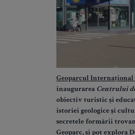
Geoparcul Internaționa
inaugurarea
Centrului d
obiectiv turistic și educ
istoriei geologice și cultu
secretele formării trovan
Geoparc, și pot explora D