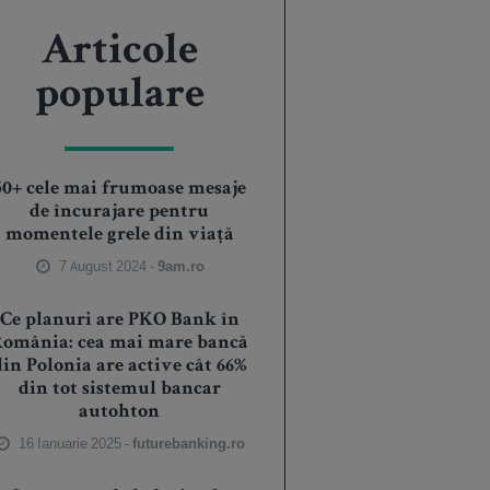
Articole
populare
50+ cele mai frumoase mesaje
de încurajare pentru
momentele grele din viață
7 August 2024 -
9am.ro
Ce planuri are PKO Bank în
România: cea mai mare bancă
din Polonia are active cât 66%
din tot sistemul bancar
autohton
16 Ianuarie 2025 -
futurebanking.ro