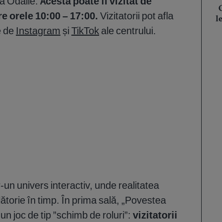
la Odăile.
Acesta poate fi vizitat de
e orele 10:00 – 17:00.
Vizitatorii pot afla
l
e de
Instagram
și
TikTok
ale centrului.
r-un univers interactiv, unde realitatea
ătorie în timp. În prima sală, „Povestea
-un joc de tip ”schimb de roluri”:
vizitatorii