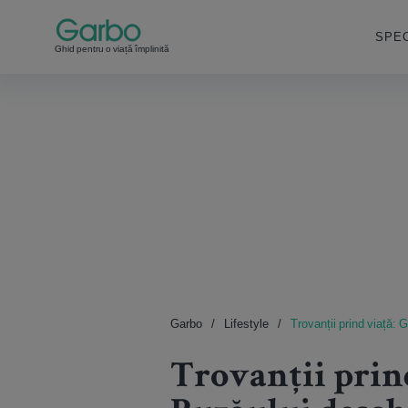
SPEC
Ghid pentru o viață împlinită
Garbo
Lifestyle
Trovanții prind viață:
Trovanții prin