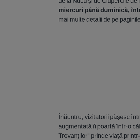
de la Nucu și de Ciupercile de 
miercuri până duminică, într
mai multe detalii de pe paginil
Înăuntru, vizitatorii pășesc înt
augmentată îi poartă într-o căl
Trovanților” prinde viață printr