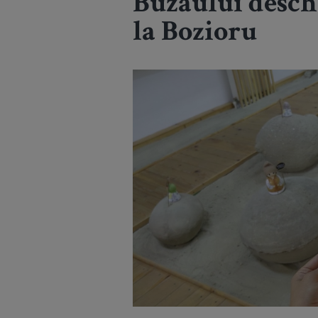
Buzăului desch
la Bozioru