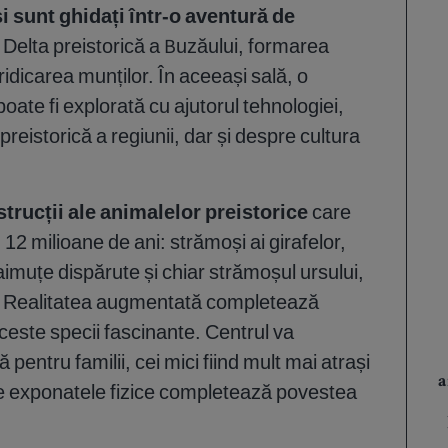
i sunt ghidați într-o aventură de
 Delta preistorică a Buzăului, formarea
 ridicarea munților. În aceeași sală, o
 poate fi explorată cu ajutorul tehnologiei,
preistorică a regiunii, dar și despre cultura
trucții ale animalelor preistorice
care
12 milioane de ani: strămoși ai girafelor,
maimuțe dispărute și chiar strămoșul ursului,
ă. Realitatea augmentată completează
ceste specii fascinante. Centrul va
pentru familii, cei mici fiind mult mai atrași
a
de exponatele fizice completează povestea