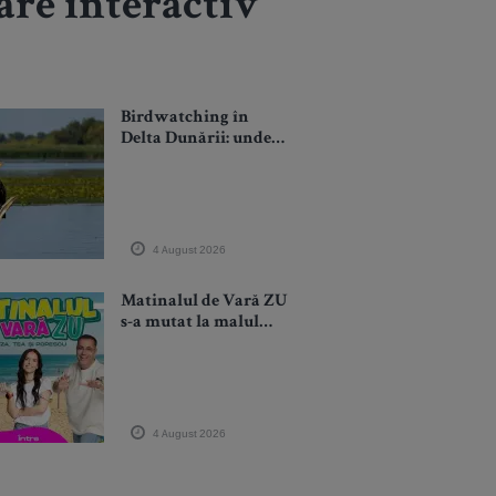
are interactiv
Birdwatching în
Delta Dunării: unde
mergi și ce specii poți
vedea
4 August 2026
Matinalul de Vară ZU
s-a mutat la malul
mării. Cuza, Tea și
Popescu au dat startul
emisiunilor LIVE de
pe litoral!
4 August 2026