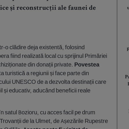
ce și reconstrucții ale faunei de
r-o clădire deja existentă, folosind
 fiind realizată local cu sprijinul Primăriei
chiziționate din donații private.
Povestea
turistică a regiunii și face parte din
P
rcului UNESCO de a dezvolta destinații care
l și educativ, aducând beneficii reale
 în satul Bozioru, cu acces facil pe drum
Trovanții de la Ulmet, de Așezările Rupestre