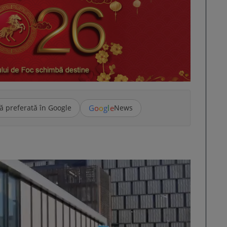
G
o
o
g
l
e
ă preferată în Google
News