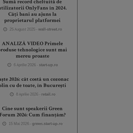
Sumă record cheltuită de
utilizatorii OnlyFans în 2024.
Câți bani au ajuns la
proprietarul platformei
25 August 2025 -
wall-street.ro
ANALIZĂ VIDEO Primele
produse tehnologice sunt mai
mereu proaste
6 Aprilie 2026 -
start-up.ro
aște 2026: cât costă un cozonac
plin cu de toate, în București
8 Aprilie 2026 -
retail.ro
Cine sunt speakerii Green
Forum 2026: Cum finanțăm?
15 Mai 2026 -
green.start-up.ro