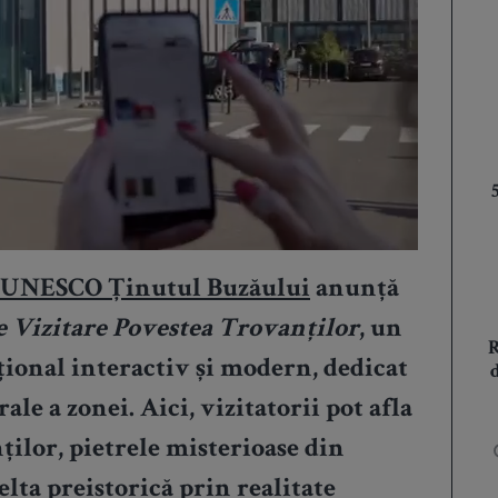
l UNESCO Ținutul Buzăului
anunță
e Vizitare Povestea Trovanților
, un
ațional interactiv și modern, dedicat
rale a zonei. Aici, vizitatorii pot afla
ților, pietrele misterioase din
elta preistorică prin realitate