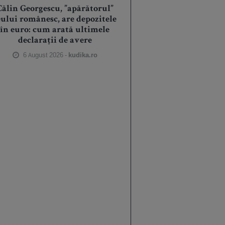
Călin Georgescu, ”apărătorul”
eului românesc, are depozitele
în euro: cum arată ultimele
declarații de avere
6 August 2026 -
kudika.ro