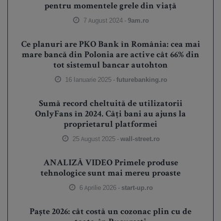
pentru momentele grele din viață
7 August 2024 -
9am.ro
Ce planuri are PKO Bank în România: cea mai
mare bancă din Polonia are active cât 66% din
tot sistemul bancar autohton
16 Ianuarie 2025 -
futurebanking.ro
Sumă record cheltuită de utilizatorii
OnlyFans în 2024. Câți bani au ajuns la
proprietarul platformei
25 August 2025 -
wall-street.ro
ANALIZĂ VIDEO Primele produse
tehnologice sunt mai mereu proaste
6 Aprilie 2026 -
start-up.ro
Paște 2026: cât costă un cozonac plin cu de