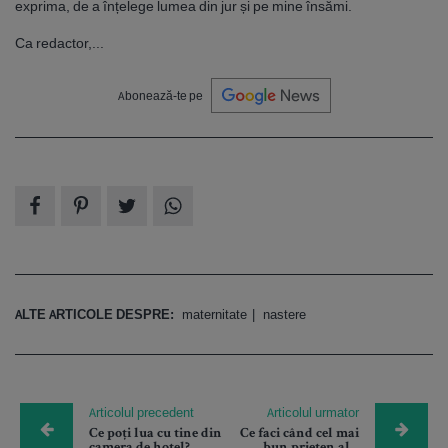
exprima, de a înțelege lumea din jur și pe mine însămi.
Ca redactor,...
Abonează-te pe
ALTE ARTICOLE DESPRE:
maternitate
nastere
Articolul precedent
Articolul urmator
Ce poți lua cu tine din
Ce faci când cel mai