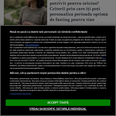
potrivit pentru oricine?
Criterii prin care îți poți
personaliza perioada optimă
de fasting pentru tine
Nouă ne pasă ca datele tale personale să rămână confidențiale
Noi și partenerii noștri
610
stocăm și/sau accesăm informații pe dispozitivul dvs., precum identificatorii cookie unici
pentru prelucrarea datelor cu caracter personal. Puteți accepta sau gestiona alegerile dvs. făcând clic mai jos sau în
orice moment, pe pagina cu politica de confidențialitate. Aceste alegeri vor fi raportate partenerilor noștri și nu vă vor
afecta navigarea.
Mai multe detalii
Noi si partenerii nostri (retelele de socializare si agentiile de publicitate partenere, precum si furnizorii nostri de servicii
de date analitice) prelucram date pentru a permite website-ului sa functioneze, pentru a personaliza continutul si
anunturile publicitare afisate in functie de interesele si/sau profilul dvs., pentru a va oferi functionalitati aferente
retelelor de socializare si pentru a analiza traficul pe website. Beneficiati de drepturile prevazute de art. 15-22 din GDPR
in legatura cu prelucrarea datelor cu caracter personal. Aceste drepturi pot fi exercitate prin modalitatea indicata
aici
.
Prin click pe “ACCEPT TOATE”, acceptati folosirea tuturor Tehnologiilor de tip Cookie, care implica inclusiv acceptul
Sânziana Stoican și „Comedia
dvs. cu privire la stocarea/accesarea informatiilor de catre Vendor-ii cu care colaboram. Prin click pe “VREAU SA
MODIFIC SETARILE INDIVIDUAL” puteti schimba preferintele in mod individual, mai putin cele legate de cookie strict
erorilor”: despre identitate,
necesare pentru functionarea website-ului.
Atât noi, cât și partenerii noștri prelucrăm datele pentru a oferi:
haosul contemporan și teatrul
care ne obligă să ne privim
Măsurarea performanței reclamelor. Dezvoltarea și îmbunătățirea serviciilor. Utilizarea profilurilor pentru selectarea
conținutului personalizat. Stocarea și/sau accesarea informațiilor de pe un dispozitiv. Crearea profilurilor de conținut
personalizat. Utilizarea profilurilor pentru selectarea publicității personalizate. Crearea profilurilor pentru publicitate
mai atent
personalizată. Măsurarea performanței conținutului. Înțelegerea publicului prin statistici sau combinații de date din
surse diferite. Utilizarea de date limitate pentru a selecta publicitatea. Utilizarea datelor limitate pentru a selecta
conținutul. Date precise de geolocație și identificarea prin scanarea dispozitivului.
Listă parteneri (furnizori)
ACCEPT TOATE
VREAU SA MODIFIC SETARILE INDIVIDUAL