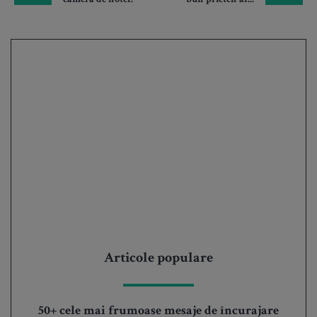
camera de hotel?
bun prieten al...
Articole populare
50+ cele mai frumoase mesaje de încurajare