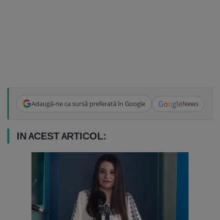
G
o
o
g
l
e
Adaugă-ne ca sursă preferată în Google
News
IN ACEST ARTICOL: